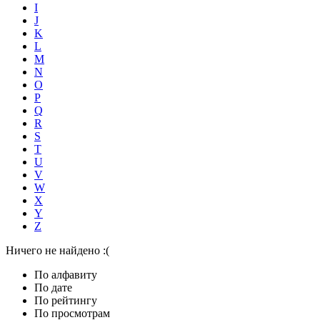
I
J
K
L
M
N
O
P
Q
R
S
T
U
V
W
X
Y
Z
Ничего не найдено :(
По алфавиту
По дате
По рейтингу
По просмотрам