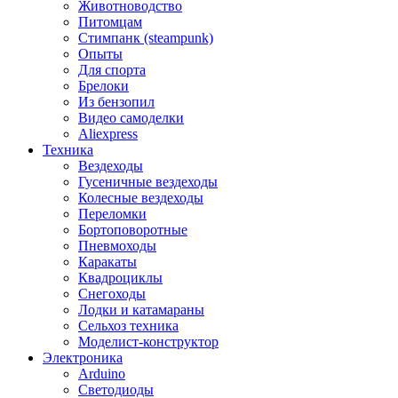
Животноводство
Питомцам
Стимпанк (steampunk)
Опыты
Для спорта
Брелоки
Из бензопил
Видео самоделки
Aliexpress
Техника
Вездеходы
Гусеничные вездеходы
Колесные вездеходы
Переломки
Бортоповоротные
Пневмоходы
Каракаты
Квадроциклы
Снегоходы
Лодки и катамараны
Сельхоз техника
Моделист-конструктор
Электроника
Arduino
Светодиоды