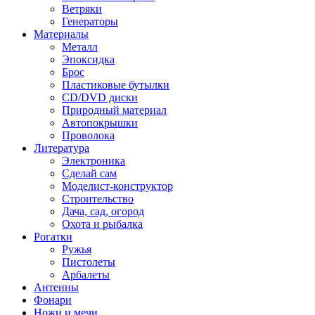
Ветряки
Генераторы
Материалы
Металл
Эпоксидка
Брос
Пластиковые бутылки
CD/DVD диски
Природный материал
Автопокрышки
Проволока
Литература
Электроника
Сделай сам
Моделист-конструктор
Строительство
Дача, сад, огород
Охота и рыбалка
Рогатки
Ружья
Пистолеты
Арбалеты
Антенны
Фонари
Ножи и мечи