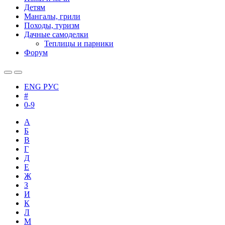
Детям
Мангалы, грили
Походы, туризм
Дачные самоделки
Теплицы и парники
Форум
ENG
РУС
#
0-9
А
Б
В
Г
Д
Е
Ж
З
И
К
Л
М