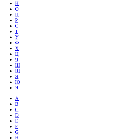
Н
О
П
Р
С
Т
У
Ф
Х
Ц
Ч
Ш
Щ
Э
Ю
Я
A
B
C
D
E
F
G
H