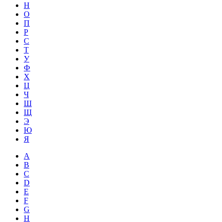
Н
О
П
Р
С
Т
У
Ф
Х
Ц
Ч
Ш
Щ
Э
Ю
Я
A
B
C
D
E
F
G
H