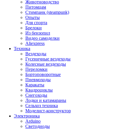
Животноводство
Питомцам
Стимпанк (steampunk)
Опыты
Для спорта
Брелоки
Из бензопил
Видео самоделки
Aliexpress
Техника
Вездеходы
Гусеничные вездеходы
Колесные вездеходы
Переломки
Бортоповоротные
Пневмоходы
Каракаты
Квадроциклы
Снегоходы
Лодки и катамараны
Сельхоз техника
Моделист-конструктор
Электроника
Arduino
Светодиоды