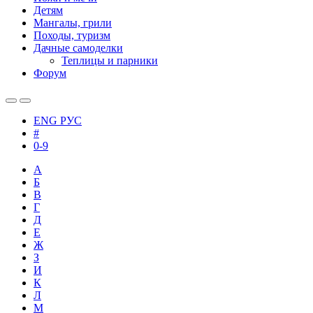
Детям
Мангалы, грили
Походы, туризм
Дачные самоделки
Теплицы и парники
Форум
ENG
РУС
#
0-9
А
Б
В
Г
Д
Е
Ж
З
И
К
Л
М