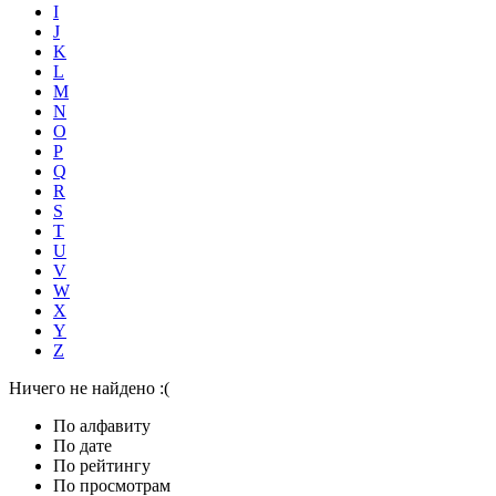
I
J
K
L
M
N
O
P
Q
R
S
T
U
V
W
X
Y
Z
Ничего не найдено :(
По алфавиту
По дате
По рейтингу
По просмотрам