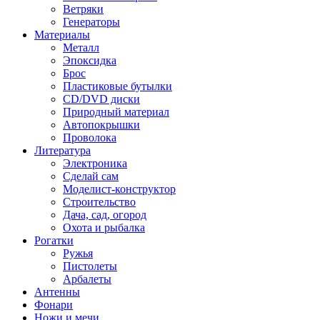
Ветряки
Генераторы
Материалы
Металл
Эпоксидка
Брос
Пластиковые бутылки
CD/DVD диски
Природный материал
Автопокрышки
Проволока
Литература
Электроника
Сделай сам
Моделист-конструктор
Строительство
Дача, сад, огород
Охота и рыбалка
Рогатки
Ружья
Пистолеты
Арбалеты
Антенны
Фонари
Ножи и мечи