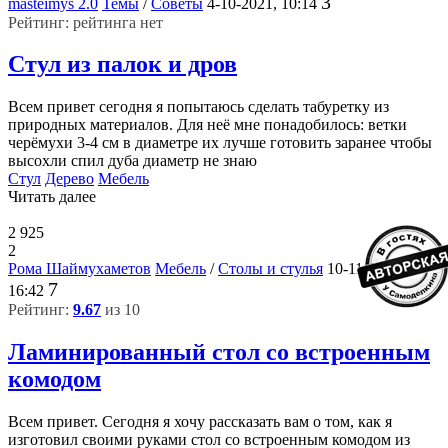
3
masteimys 2.0
Темы
/
Советы
4-10-2021, 10:14
Рейтинг: рейтинга нет
Стул из палок и дров
Всем привет сегодня я попытаюсь сделать табуретку из
природных материалов. Для неё мне понадобилось: ветки
черёмухи 3-4 см в диаметре их лучше готовить заранее чтобы
высохли спил дуба диаметр не знаю
Стул
Дерево
Мебель
Читать далее
2 925
2
Рома Шаймухаметов
Мебель
/
Столы и стулья
10-11-2020,
7
16:42
Рейтинг:
9.67
из 10
Ламинированный стол со встроенным
комодом
Всем привет. Сегодня я хочу рассказать вам о том, как я
изготовил своими руками стол со встроенным комодом из