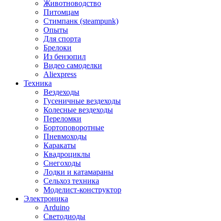
Животноводство
Питомцам
Стимпанк (steampunk)
Опыты
Для спорта
Брелоки
Из бензопил
Видео самоделки
Aliexpress
Техника
Вездеходы
Гусеничные вездеходы
Колесные вездеходы
Переломки
Бортоповоротные
Пневмоходы
Каракаты
Квадроциклы
Снегоходы
Лодки и катамараны
Сельхоз техника
Моделист-конструктор
Электроника
Arduino
Светодиоды