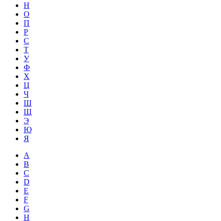
Н
О
П
Р
С
Т
У
Ф
Х
Ц
Ч
Ш
Щ
Э
Ю
Я
A
B
C
D
E
F
G
H