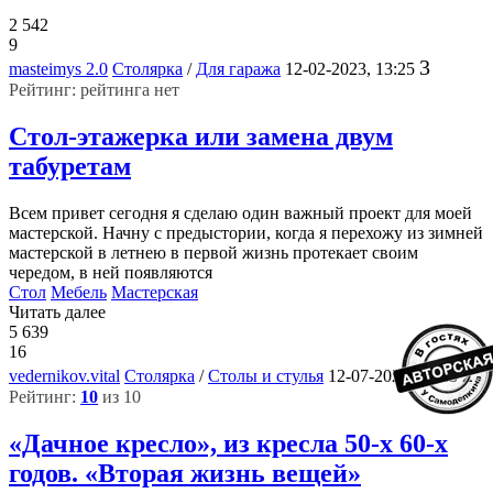
2 542
9
3
masteimys 2.0
Столярка
/
Для гаража
12-02-2023, 13:25
Рейтинг: рейтинга нет
Стол-этажерка или замена двум
табуретам
Всем привет сегодня я сделаю один важный проект для моей
мастерской. Начну с предыстории, когда я перехожу из зимней
мастерской в летнею в первой жизнь протекает своим
чередом, в ней появляются
Стол
Мебель
Мастерская
Читать далее
5 639
16
2
vedernikov.vital
Столярка
/
Столы и стулья
12-07-2022, 16:23
Рейтинг:
10
из 10
«Дачное кресло», из кресла 50-х 60-х
годов. «Вторая жизнь вещей»