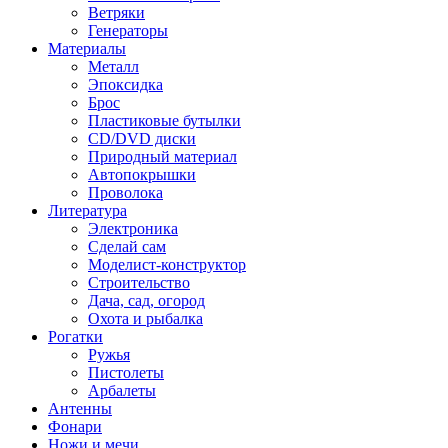
Ветряки
Генераторы
Материалы
Металл
Эпоксидка
Брос
Пластиковые бутылки
CD/DVD диски
Природный материал
Автопокрышки
Проволока
Литература
Электроника
Сделай сам
Моделист-конструктор
Строительство
Дача, сад, огород
Охота и рыбалка
Рогатки
Ружья
Пистолеты
Арбалеты
Антенны
Фонари
Ножи и мечи