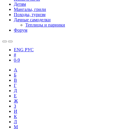
Детям
Мангалы, грили
Походы, туризм
Дачные самоделки
Теплицы и парники
Форум
ENG
РУС
#
0-9
А
Б
В
Г
Д
Е
Ж
З
И
К
Л
М