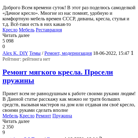
Доброго Всем времени суток! В этот раз поделюсь самоделкой
«Дачное кресло». Многие из нас помнят, удобную и
комфортную мебель времен СССР, диваны, кресла, стулья и
т.д. Всё-таки есть в них какая-то
Кресло
Мебель
Реставрация
Читать далее
5 098
0
1
Alex K. DIY
Темы
/
Ремонт, модернизация
18-06-2022, 15:47
Рейтинг: рейтинга нет
Ремонт мягкого кресла. Просели
пружины
Привет всем не равнодушным к работе своими руками людям!
В Данной статье расскажу как можно не тратя больших
средств, вызывая мастеров на дом или отдавая им своё кресло,
своими руками сделать вполне
Мебель
Кресло
Ремонт
Пружина
Читать далее
2 350
9