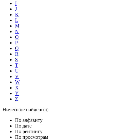
I
J
K
L
M
N
O
P
Q
R
S
T
U
V
W
X
Y
Z
Ничего не найдено :(
По алфавиту
По дате
По рейтингу
По просмотрам