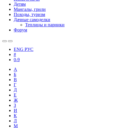
Детям
Мангалы, грили
Походы, туризм
Дачные самоделки
Теплицы и парники
Форум
ENG
РУС
#
0-9
А
Б
В
Г
Д
Е
Ж
З
И
К
Л
М