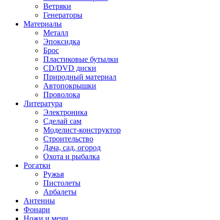
Ветряки
Генераторы
Материалы
Металл
Эпоксидка
Брос
Пластиковые бутылки
CD/DVD диски
Природный материал
Автопокрышки
Проволока
Литература
Электроника
Сделай сам
Моделист-конструктор
Строительство
Дача, сад, огород
Охота и рыбалка
Рогатки
Ружья
Пистолеты
Арбалеты
Антенны
Фонари
Ножи и мечи