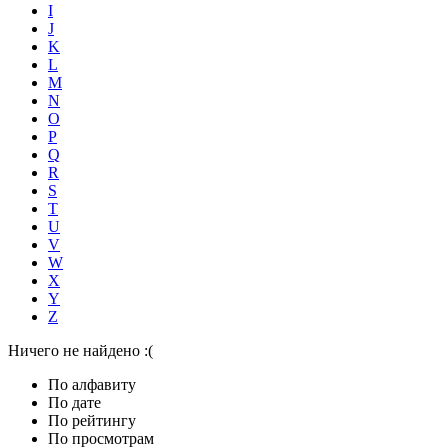
I
J
K
L
M
N
O
P
Q
R
S
T
U
V
W
X
Y
Z
Ничего не найдено :(
По алфавиту
По дате
По рейтингу
По просмотрам