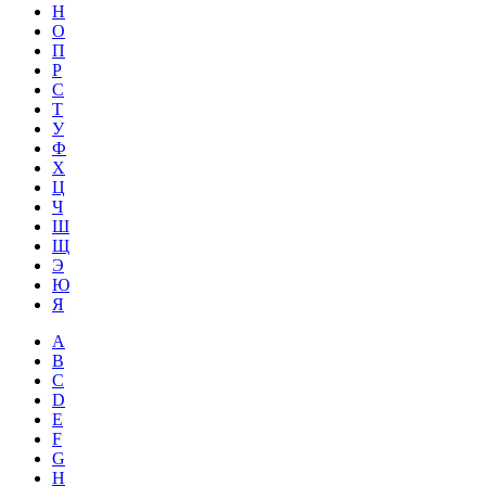
Н
О
П
Р
С
Т
У
Ф
Х
Ц
Ч
Ш
Щ
Э
Ю
Я
A
B
C
D
E
F
G
H