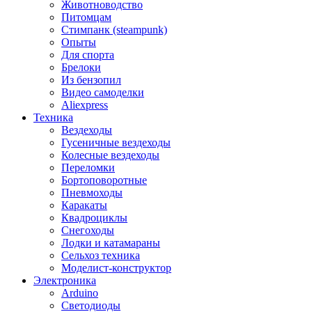
Животноводство
Питомцам
Стимпанк (steampunk)
Опыты
Для спорта
Брелоки
Из бензопил
Видео самоделки
Aliexpress
Техника
Вездеходы
Гусеничные вездеходы
Колесные вездеходы
Переломки
Бортоповоротные
Пневмоходы
Каракаты
Квадроциклы
Снегоходы
Лодки и катамараны
Сельхоз техника
Моделист-конструктор
Электроника
Arduino
Светодиоды