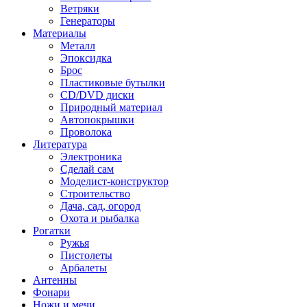
Ветряки
Генераторы
Материалы
Металл
Эпоксидка
Брос
Пластиковые бутылки
CD/DVD диски
Природный материал
Автопокрышки
Проволока
Литература
Электроника
Сделай сам
Моделист-конструктор
Строительство
Дача, сад, огород
Охота и рыбалка
Рогатки
Ружья
Пистолеты
Арбалеты
Антенны
Фонари
Ножи и мечи