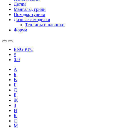
Детям
Мангалы, грили
Походы, туризм
Дачные самоделки
Теплицы и парники
Форум
ENG
РУС
#
0-9
А
Б
В
Г
Д
Е
Ж
З
И
К
Л
М