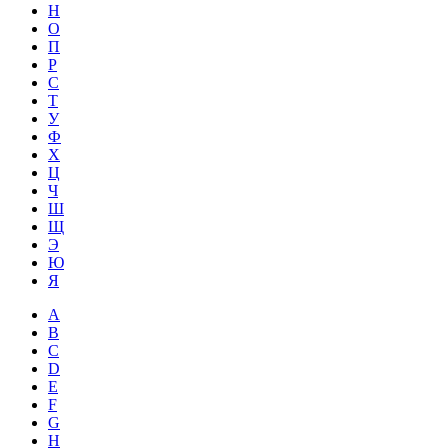
Н
О
П
Р
С
Т
У
Ф
Х
Ц
Ч
Ш
Щ
Э
Ю
Я
A
B
C
D
E
F
G
H