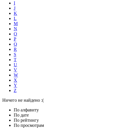
I
J
K
L
M
N
O
P
Q
R
S
T
U
V
W
X
Y
Z
Ничего не найдено :(
По алфавиту
По дате
По рейтингу
По просмотрам