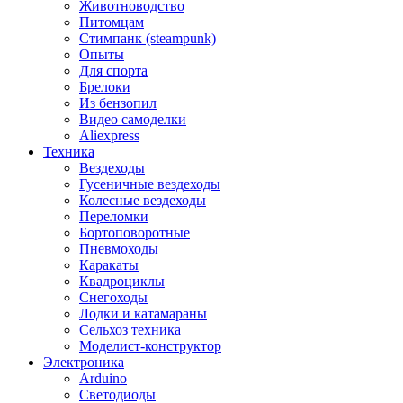
Животноводство
Питомцам
Стимпанк (steampunk)
Опыты
Для спорта
Брелоки
Из бензопил
Видео самоделки
Aliexpress
Техника
Вездеходы
Гусеничные вездеходы
Колесные вездеходы
Переломки
Бортоповоротные
Пневмоходы
Каракаты
Квадроциклы
Снегоходы
Лодки и катамараны
Сельхоз техника
Моделист-конструктор
Электроника
Arduino
Светодиоды