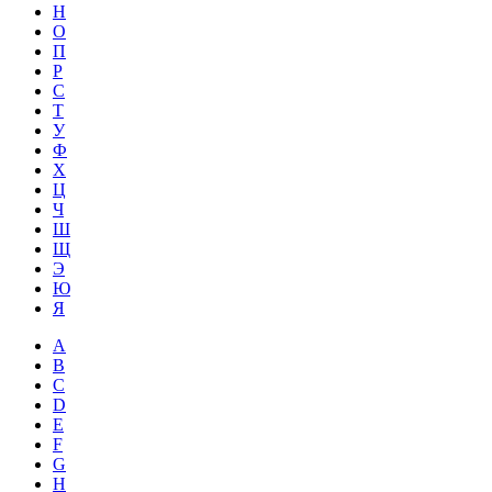
Н
О
П
Р
С
Т
У
Ф
Х
Ц
Ч
Ш
Щ
Э
Ю
Я
A
B
C
D
E
F
G
H