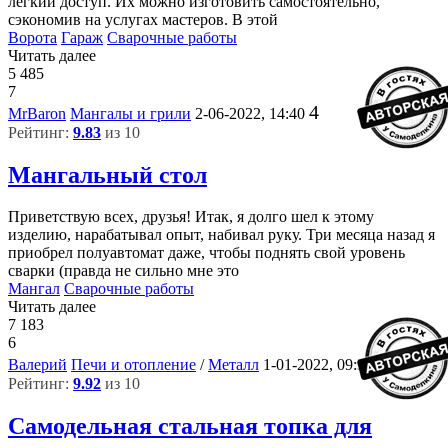
легкий доступ. Их можно изготовить самостоятельно,
сэкономив на услугах мастеров. В этой
Ворота
Гараж
Сварочные работы
Читать далее
5 485
7
4
MrBaron
Мангалы и грили
2-06-2022, 14:40
Рейтинг:
9.83
из 10
Мангальный стол
Приветствую всех, друзья! Итак, я долго шел к этому
изделию, нарабатывал опыт, набивал руку. Три месяца назад я
приобрел полуавтомат даже, чтобы поднять свой уровень
сварки (правда не сильно мне это
Мангал
Сварочные работы
Читать далее
7 183
6
9
Валерий
Печи и отопление
/
Металл
1-01-2022, 09:36
Рейтинг:
9.92
из 10
Самодельная стальная топка для