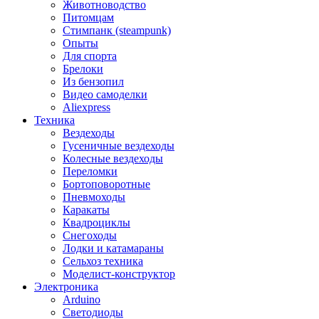
Животноводство
Питомцам
Стимпанк (steampunk)
Опыты
Для спорта
Брелоки
Из бензопил
Видео самоделки
Aliexpress
Техника
Вездеходы
Гусеничные вездеходы
Колесные вездеходы
Переломки
Бортоповоротные
Пневмоходы
Каракаты
Квадроциклы
Снегоходы
Лодки и катамараны
Сельхоз техника
Моделист-конструктор
Электроника
Arduino
Светодиоды