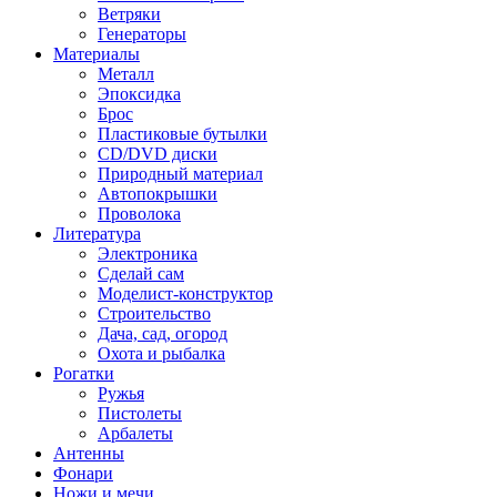
Ветряки
Генераторы
Материалы
Металл
Эпоксидка
Брос
Пластиковые бутылки
CD/DVD диски
Природный материал
Автопокрышки
Проволока
Литература
Электроника
Сделай сам
Моделист-конструктор
Строительство
Дача, сад, огород
Охота и рыбалка
Рогатки
Ружья
Пистолеты
Арбалеты
Антенны
Фонари
Ножи и мечи