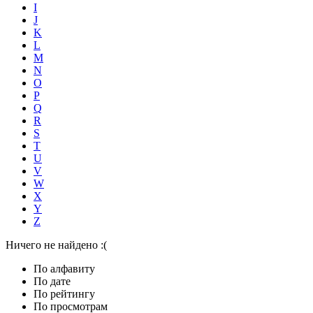
I
J
K
L
M
N
O
P
Q
R
S
T
U
V
W
X
Y
Z
Ничего не найдено :(
По алфавиту
По дате
По рейтингу
По просмотрам