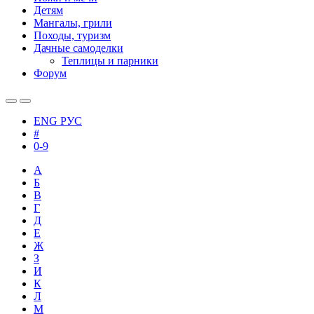
Детям
Мангалы, грили
Походы, туризм
Дачные самоделки
Теплицы и парники
Форум
ENG
РУС
#
0-9
А
Б
В
Г
Д
Е
Ж
З
И
К
Л
М