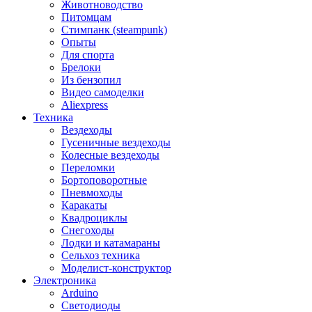
Животноводство
Питомцам
Стимпанк (steampunk)
Опыты
Для спорта
Брелоки
Из бензопил
Видео самоделки
Aliexpress
Техника
Вездеходы
Гусеничные вездеходы
Колесные вездеходы
Переломки
Бортоповоротные
Пневмоходы
Каракаты
Квадроциклы
Снегоходы
Лодки и катамараны
Сельхоз техника
Моделист-конструктор
Электроника
Arduino
Светодиоды