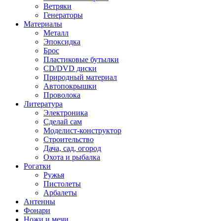
Ветряки
Генераторы
Материалы
Металл
Эпоксидка
Брос
Пластиковые бутылки
CD/DVD диски
Природный материал
Автопокрышки
Проволока
Литература
Электроника
Сделай сам
Моделист-конструктор
Строительство
Дача, сад, огород
Охота и рыбалка
Рогатки
Ружья
Пистолеты
Арбалеты
Антенны
Фонари
Ножи и мечи