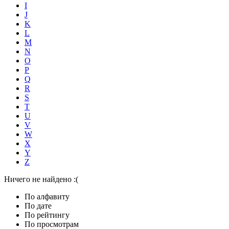
I
J
K
L
M
N
O
P
Q
R
S
T
U
V
W
X
Y
Z
Ничего не найдено :(
По алфавиту
По дате
По рейтингу
По просмотрам