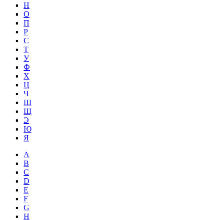
Н
О
П
Р
С
Т
У
Ф
Х
Ц
Ч
Ш
Щ
Э
Ю
Я
A
B
C
D
E
F
G
H