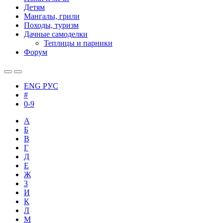
Детям
Мангалы, грили
Походы, туризм
Дачные самоделки
Теплицы и парники
Форум
ENG
РУС
#
0-9
А
Б
В
Г
Д
Е
Ж
З
И
К
Л
М