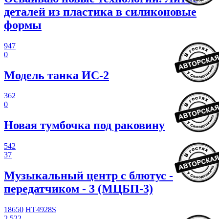
деталей из пластика в силиконовые
формы
947
0
Модель танка ИС-2
362
0
Новая тумбочка под раковину
542
37
Музыкальный центр с блютус -
передатчиком - 3 (МЦБП-3)
18650
HT4928S
2 522