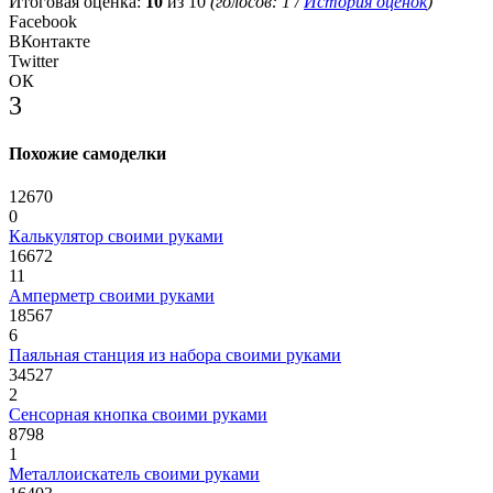
Итоговая оценка:
10
из 10
(голосов:
1
/
История оценок
)
Facebook
ВКонтакте
Twitter
ОК
3
Похожие самоделки
12670
0
Калькулятор своими руками
16672
11
Амперметр своими руками
18567
6
Паяльная станция из набора своими руками
34527
2
Сенсорная кнопка своими руками
8798
1
Металлоискатель своими руками