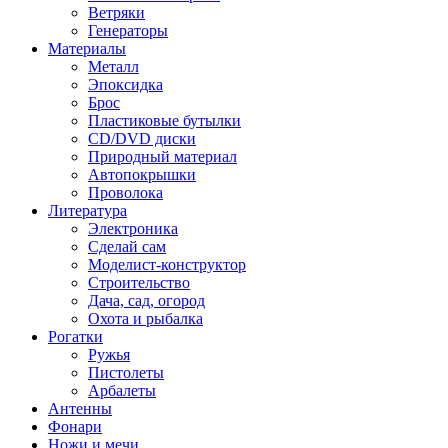
Ветряки
Генераторы
Материалы
Металл
Эпоксидка
Брос
Пластиковые бутылки
CD/DVD диски
Природный материал
Автопокрышки
Проволока
Литература
Электроника
Сделай сам
Моделист-конструктор
Строительство
Дача, сад, огород
Охота и рыбалка
Рогатки
Ружья
Пистолеты
Арбалеты
Антенны
Фонари
Ножи и мечи