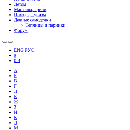
Детям
Мангалы, грили
Походы, туризм
Дачные самоделки
Теплицы и парники
Форум
ENG
РУС
#
0-9
А
Б
В
Г
Д
Е
Ж
З
И
К
Л
М