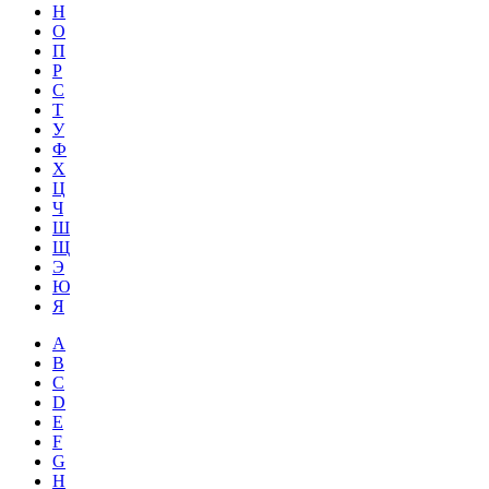
Н
О
П
Р
С
Т
У
Ф
Х
Ц
Ч
Ш
Щ
Э
Ю
Я
A
B
C
D
E
F
G
H