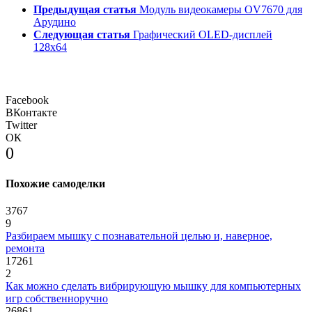
Предыдущая статья
Модуль видеокамеры OV7670 для
Арудино
Следующая статья
Графический OLED-дисплей
128х64
Facebook
ВКонтакте
Twitter
ОК
0
Похожие самоделки
3767
9
Разбираем мышку с познавательной целью и, наверное,
ремонта
17261
2
Как можно сделать вибрирующую мышку для компьютерных
игр собственноручно
26861