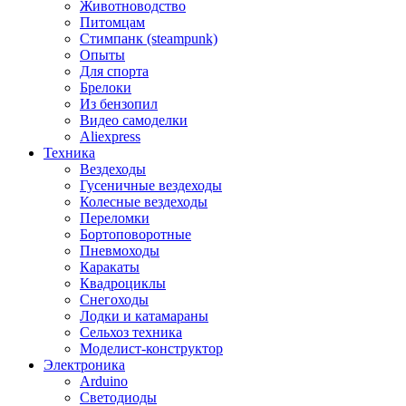
Животноводство
Питомцам
Стимпанк (steampunk)
Опыты
Для спорта
Брелоки
Из бензопил
Видео самоделки
Aliexpress
Техника
Вездеходы
Гусеничные вездеходы
Колесные вездеходы
Переломки
Бортоповоротные
Пневмоходы
Каракаты
Квадроциклы
Снегоходы
Лодки и катамараны
Сельхоз техника
Моделист-конструктор
Электроника
Arduino
Светодиоды