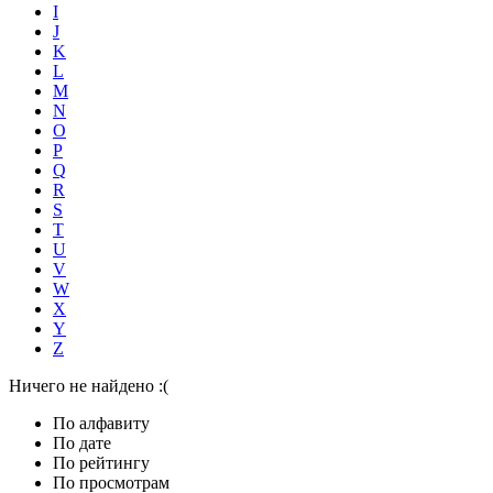
I
J
K
L
M
N
O
P
Q
R
S
T
U
V
W
X
Y
Z
Ничего не найдено :(
По алфавиту
По дате
По рейтингу
По просмотрам