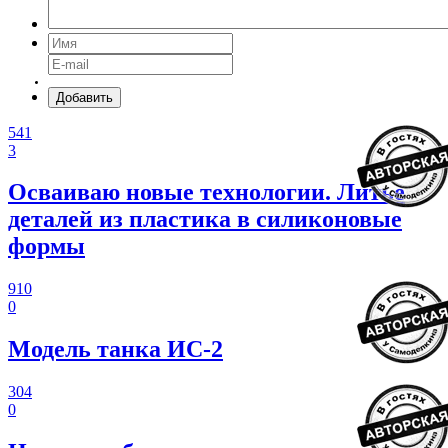
Добавить
541
3
Осваиваю новые технологии. Литье
деталей из пластика в силиконовые
формы
910
0
Модель танка ИС-2
304
0