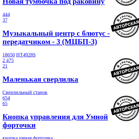
Новая тумбочка под раковину
444
37
Музыкальный центр с блютус -
передатчиком - 3 (МЦБП-3)
18650
HT4928S
2 475
21
Маленькая сверлилка
Сверлильный станок
654
65
Кнопка управления для Умной
форточки
кнопка
умная
форточка