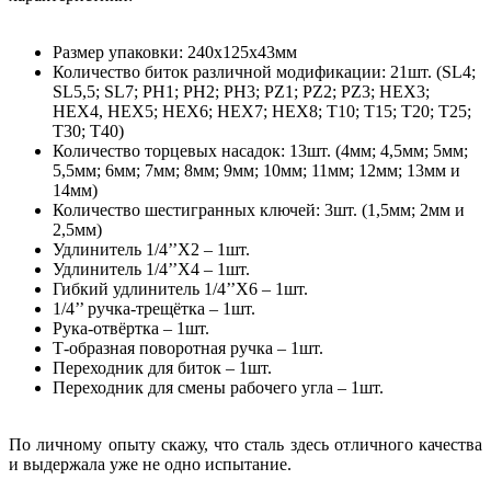
Размер упаковки: 240х125х43мм
Количество биток различной модификации: 21шт. (SL4;
SL5,5; SL7; PH1; PH2; PH3; PZ1; PZ2; PZ3; HEX3;
HEX4, HEX5; HEX6; HEX7; HEX8; T10; T15; T20; T25;
T30; T40)
Количество торцевых насадок: 13шт. (4мм; 4,5мм; 5мм;
5,5мм; 6мм; 7мм; 8мм; 9мм; 10мм; 11мм; 12мм; 13мм и
14мм)
Количество шестигранных ключей: 3шт. (1,5мм; 2мм и
2,5мм)
Удлинитель 1/4’’Х2 – 1шт.
Удлинитель 1/4’’Х4 – 1шт.
Гибкий удлинитель 1/4’’Х6 – 1шт.
1/4’’ ручка-трещётка – 1шт.
Рука-отвёртка – 1шт.
Т-образная поворотная ручка – 1шт.
Переходник для биток – 1шт.
Переходник для смены рабочего угла – 1шт.
По личному опыту скажу, что сталь здесь отличного качества
и выдержала уже не одно испытание.