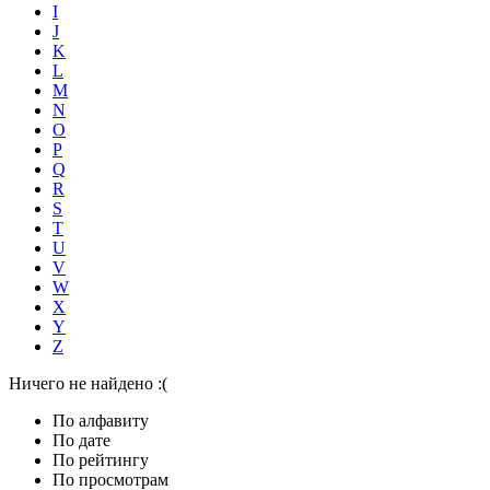
I
J
K
L
M
N
O
P
Q
R
S
T
U
V
W
X
Y
Z
Ничего не найдено :(
По алфавиту
По дате
По рейтингу
По просмотрам