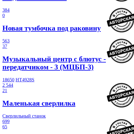
384
0
Новая тумбочка под раковину
563
37
Музыкальный центр с блютус -
передатчиком - 3 (МЦБП-3)
18650
HT4928S
2 544
21
Маленькая сверлилка
Сверлильный станок
699
65