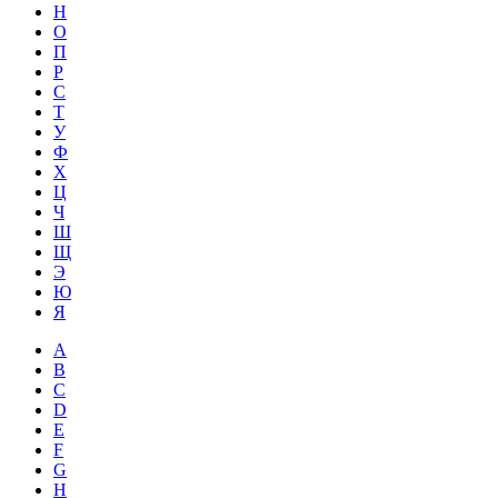
Н
О
П
Р
С
Т
У
Ф
Х
Ц
Ч
Ш
Щ
Э
Ю
Я
A
B
C
D
E
F
G
H