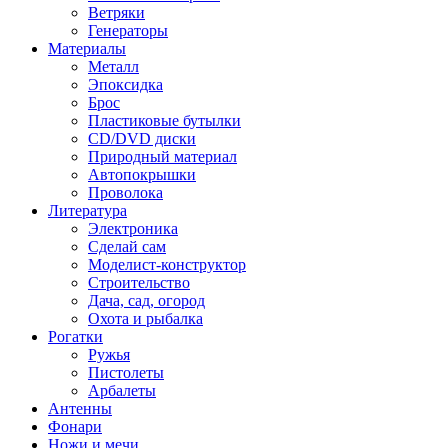
Ветряки
Генераторы
Материалы
Металл
Эпоксидка
Брос
Пластиковые бутылки
CD/DVD диски
Природный материал
Автопокрышки
Проволока
Литература
Электроника
Сделай сам
Моделист-конструктор
Строительство
Дача, сад, огород
Охота и рыбалка
Рогатки
Ружья
Пистолеты
Арбалеты
Антенны
Фонари
Ножи и мечи