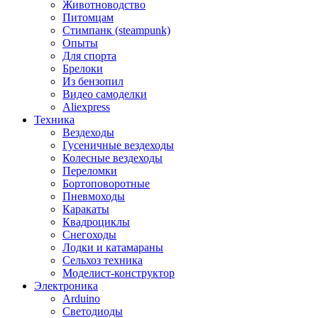
Животноводство
Питомцам
Стимпанк (steampunk)
Опыты
Для спорта
Брелоки
Из бензопил
Видео самоделки
Aliexpress
Техника
Вездеходы
Гусеничные вездеходы
Колесные вездеходы
Переломки
Бортоповоротные
Пневмоходы
Каракаты
Квадроциклы
Снегоходы
Лодки и катамараны
Сельхоз техника
Моделист-конструктор
Электроника
Arduino
Светодиоды