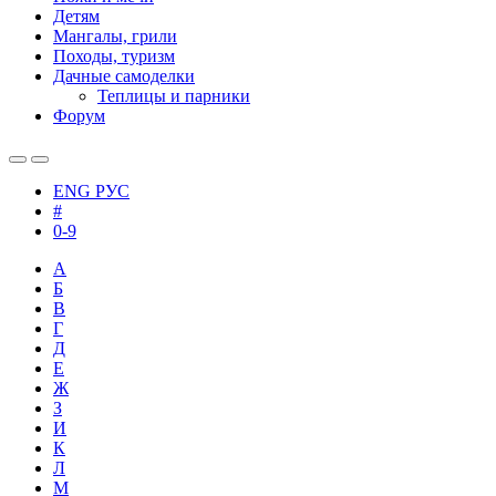
Детям
Мангалы, грили
Походы, туризм
Дачные самоделки
Теплицы и парники
Форум
ENG
РУС
#
0-9
А
Б
В
Г
Д
Е
Ж
З
И
К
Л
М