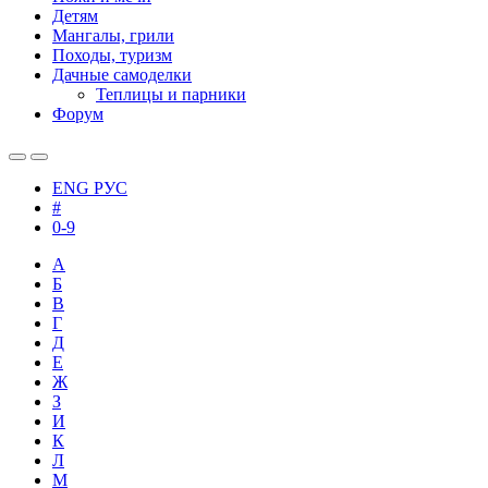
Детям
Мангалы, грили
Походы, туризм
Дачные самоделки
Теплицы и парники
Форум
ENG
РУС
#
0-9
А
Б
В
Г
Д
Е
Ж
З
И
К
Л
М