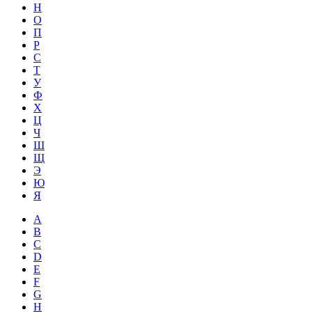
Н
О
П
Р
С
Т
У
Ф
Х
Ц
Ч
Ш
Щ
Э
Ю
Я
A
B
C
D
E
F
G
H