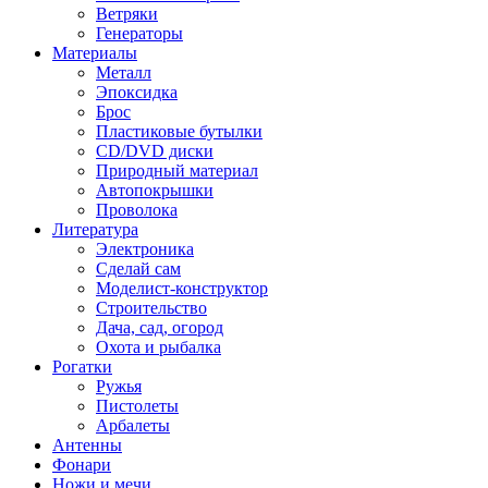
Ветряки
Генераторы
Материалы
Металл
Эпоксидка
Брос
Пластиковые бутылки
CD/DVD диски
Природный материал
Автопокрышки
Проволока
Литература
Электроника
Сделай сам
Моделист-конструктор
Строительство
Дача, сад, огород
Охота и рыбалка
Рогатки
Ружья
Пистолеты
Арбалеты
Антенны
Фонари
Ножи и мечи