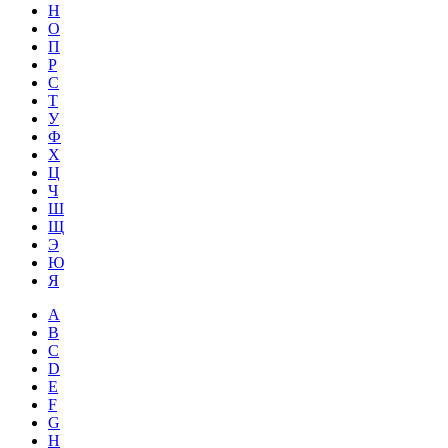
Н
О
П
Р
С
Т
У
Ф
Х
Ц
Ч
Ш
Щ
Э
Ю
Я
A
B
C
D
E
F
G
H