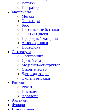
Ветряки
Генераторы
Материалы
Металл
Эпоксидка
Брос
Пластиковые бутылки
CD/DVD диски
Природный материал
Автопокрышки
Проволока
Литература
Электроника
Сделай сам
Моделист-конструктор
Строительство
Дача, сад, огород
Охота и рыбалка
Рогатки
Ружья
Пистолеты
Арбалеты
Антенны
Фонари
Ножи и мечи