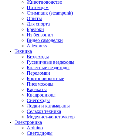
Животноводство
Питомцам
Стимпанк (steampunk)
Опыты
Для спорта
Брелоки
Из бензопил
Видео самоделки
Aliexpress
Техника
Вездеходы
Гусеничные вездеходы
Колесные вездеходы
Переломки
Бортоповоротные
Пневмоходы
Каракаты
Квадроциклы
Снегоходы
Лодки и катамараны
Сельхоз техника
Моделист-конструктор
Электроника
Arduino
Светодиоды