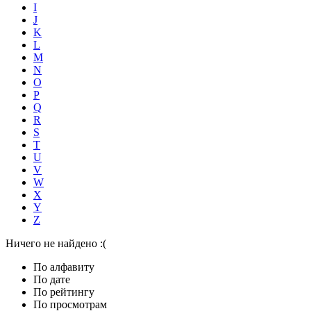
I
J
K
L
M
N
O
P
Q
R
S
T
U
V
W
X
Y
Z
Ничего не найдено :(
По алфавиту
По дате
По рейтингу
По просмотрам