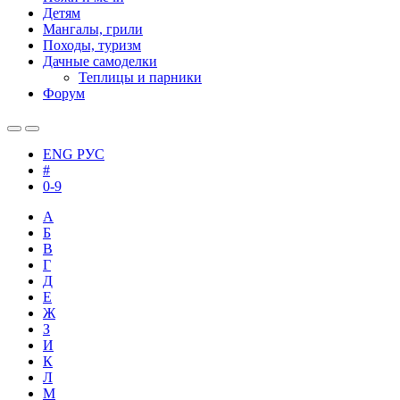
Детям
Мангалы, грили
Походы, туризм
Дачные самоделки
Теплицы и парники
Форум
ENG
РУС
#
0-9
А
Б
В
Г
Д
Е
Ж
З
И
К
Л
М