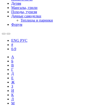
Детям
Мангалы, грили
Походы, туризм
Дачные самоделки
Теплицы и парники
Форум
ENG
РУС
#
0-9
А
Б
В
Г
Д
Е
Ж
З
И
К
Л
М