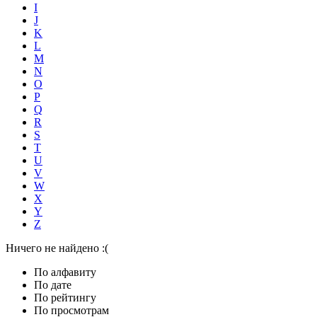
I
J
K
L
M
N
O
P
Q
R
S
T
U
V
W
X
Y
Z
Ничего не найдено :(
По алфавиту
По дате
По рейтингу
По просмотрам