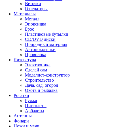
Ветряки
Генераторы
Материалы
Металл
Эпоксидка
Брос
Пластиковые бутылки
CD/DVD диски
Природный материал
Автопокрышки
Проволока
Литература
Электроника
Сделай сам
Моделист-конструктор
Строительство
Дача, сад, огород
Охота и рыбалка
Рогатки
Ружья
Пистолеты
Арбалеты
Антенны
Фонари
Ножи и мечи