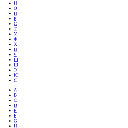
Н
О
П
Р
С
Т
У
Ф
Х
Ц
Ч
Ш
Щ
Э
Ю
Я
A
B
C
D
E
F
G
H