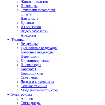
Животноводство
Питомцам
Стимпанк (steampunk)
Опыты
Для спорта
Брелоки
Из бензопил
Видео самоделки
Aliexpress
Техника
Вездеходы
Гусеничные вездеходы
Колесные вездеходы
Переломки
Бортоповоротные
Пневмоходы
Каракаты
Квадроциклы
Снегоходы
Лодки и катамараны
Сельхоз техника
Моделист-конструктор
Электроника
Arduino
Светодиоды