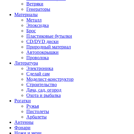
Ветряки
Генераторы
Материалы
Металл
Эпоксидка
Брос
Пластиковые бутылки
CD/DVD диски
Природный материал
Автопокрышки
Проволока
Литература
Электроника
Сделай сам
Моделист-конструктор
Строительство
Дача, сад, огород
Охота и рыбалка
Рогатки
Ружья
Пистолеты
Арбалеты
Антенны
Фонари
Ножи и мечи