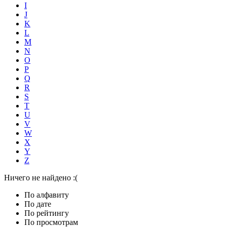
I
J
K
L
M
N
O
P
Q
R
S
T
U
V
W
X
Y
Z
Ничего не найдено :(
По алфавиту
По дате
По рейтингу
По просмотрам