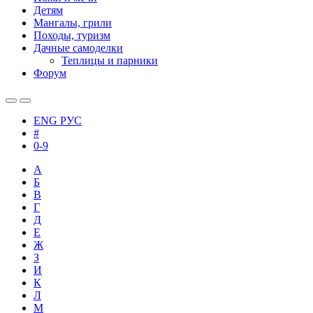
Детям
Мангалы, грили
Походы, туризм
Дачные самоделки
Теплицы и парники
Форум
ENG
РУС
#
0-9
А
Б
В
Г
Д
Е
Ж
З
И
К
Л
М