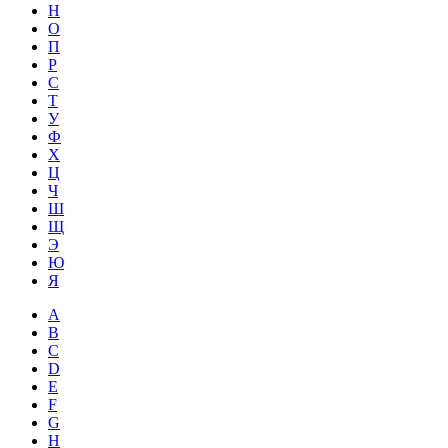
Н
О
П
Р
С
Т
У
Ф
Х
Ц
Ч
Ш
Щ
Э
Ю
Я
A
B
C
D
E
F
G
H