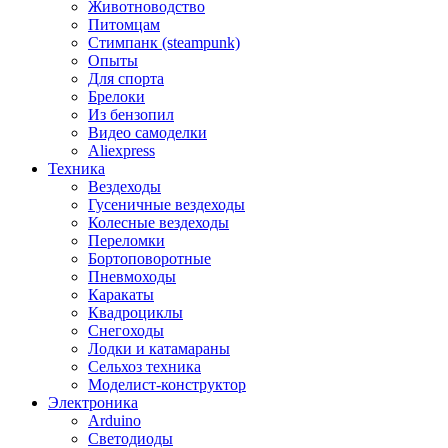
Животноводство
Питомцам
Стимпанк (steampunk)
Опыты
Для спорта
Брелоки
Из бензопил
Видео самоделки
Aliexpress
Техника
Вездеходы
Гусеничные вездеходы
Колесные вездеходы
Переломки
Бортоповоротные
Пневмоходы
Каракаты
Квадроциклы
Снегоходы
Лодки и катамараны
Сельхоз техника
Моделист-конструктор
Электроника
Arduino
Светодиоды