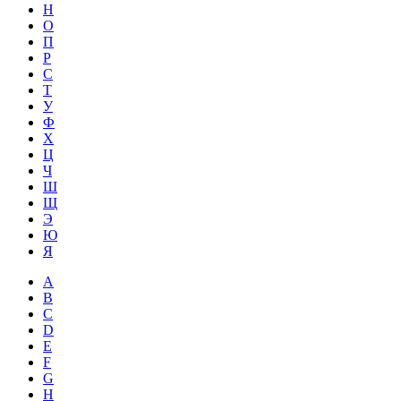
Н
О
П
Р
С
Т
У
Ф
Х
Ц
Ч
Ш
Щ
Э
Ю
Я
A
B
C
D
E
F
G
H