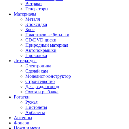
Ветряки
Генераторы
Материалы
Металл
Эпоксидка
Брос
Пластиковые бутылки
CD/DVD диски
Природный материал
Автопокрышки
Проволока
Литература
Электроника
Сделай сам
Моделист-конструктор
Строительство
Дача, сад, огород
Охота и рыбалка
Рогатки
Ружья
Пистолеты
Арбалеты
Антенны
Фонари
Ножи и мечи