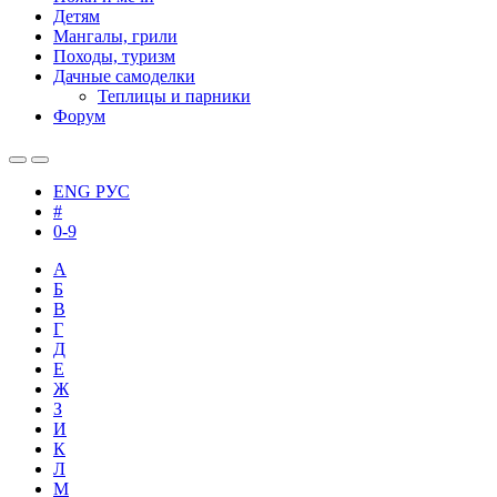
Детям
Мангалы, грили
Походы, туризм
Дачные самоделки
Теплицы и парники
Форум
ENG
РУС
#
0-9
А
Б
В
Г
Д
Е
Ж
З
И
К
Л
М