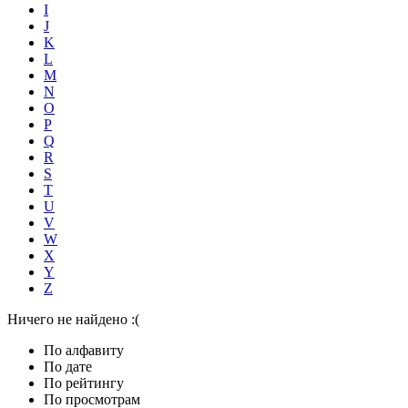
I
J
K
L
M
N
O
P
Q
R
S
T
U
V
W
X
Y
Z
Ничего не найдено :(
По алфавиту
По дате
По рейтингу
По просмотрам