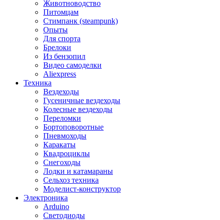
Животноводство
Питомцам
Стимпанк (steampunk)
Опыты
Для спорта
Брелоки
Из бензопил
Видео самоделки
Aliexpress
Техника
Вездеходы
Гусеничные вездеходы
Колесные вездеходы
Переломки
Бортоповоротные
Пневмоходы
Каракаты
Квадроциклы
Снегоходы
Лодки и катамараны
Сельхоз техника
Моделист-конструктор
Электроника
Arduino
Светодиоды