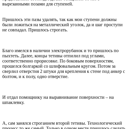
вырезанными позами для ступеней.
Пришлось эти пазы удалять, так как мои ступени должны
были ложиться на металлический уголок, да и шаг проступи
не совпадал. Пришлось строгать.
Благо имелся в наличии электрорубанок и то пришлось по
пыхтеть. Далее, концы тетивы отпилил под углами,
соответственно прорисовке. По боковым поверхностям,
прошелся болгаркой со шлифовальным кругом. Потом за
сверлил отверстия 2 штуки для крепления к стене под анкер с
болтом, и к полу, одно отверстие.
И отдал помощнику на выравнивание поверхности – на
шпаклевку.
А, сам занялся строганием второй тетивы. Технологический
процесс то же самый. Только в одном месте пришлось сделать