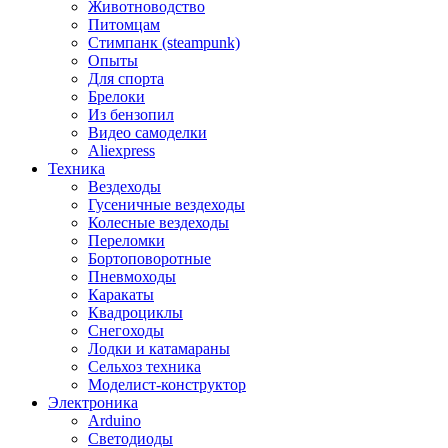
Животноводство
Питомцам
Стимпанк (steampunk)
Опыты
Для спорта
Брелоки
Из бензопил
Видео самоделки
Aliexpress
Техника
Вездеходы
Гусеничные вездеходы
Колесные вездеходы
Переломки
Бортоповоротные
Пневмоходы
Каракаты
Квадроциклы
Снегоходы
Лодки и катамараны
Сельхоз техника
Моделист-конструктор
Электроника
Arduino
Светодиоды