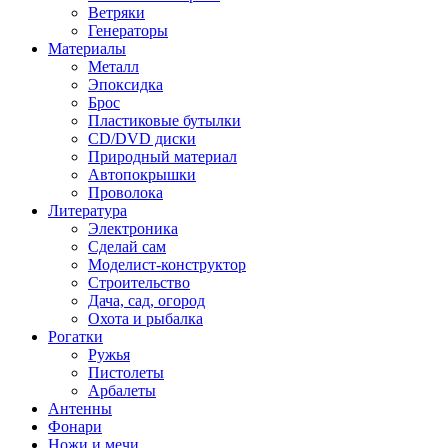
Ветряки
Генераторы
Материалы
Металл
Эпоксидка
Брос
Пластиковые бутылки
CD/DVD диски
Природный материал
Автопокрышки
Проволока
Литература
Электроника
Сделай сам
Моделист-конструктор
Строительство
Дача, сад, огород
Охота и рыбалка
Рогатки
Ружья
Пистолеты
Арбалеты
Антенны
Фонари
Ножи и мечи