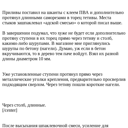
Приливы поставил на шканты с клеем ПВА и дополнительно
протянул длинными саморезами в торец тетивы. Места
стыков зашпаклевал «адской смесью» о которой писал выше.
В завершении подумал, что хуже не будет если дополнительно
протяну ступени в их торец прямо через тетиву и столб,
какими-либо шурупами. В магазине мне приглянулись
шурупы по бетону (нагели). Думаю, уж если в бетон
вкручиваются, то в дерево тем паче войдут. Взял их разной
длины диаметром 10 мм.
Уже установленные ступени протянул прямо через
металлические уголки крепления, предварительно просверлив
подходящим сверлом. Через тетиву пошли короткие нагели.
Через столб, длинные.
[/center]
После высыхания шпаклевочной смеси, усиление для