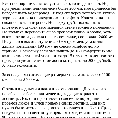
Если по ширине меня все устраивало, то по длине нет. Но,
при увеличении длинны люка более 200 мм, мне пришлось бы
переделывать водопровод. Выход его через потолок на кухню,
хорошо видно на приведенном выше фото. Конечно, на так
сложно – взял и перенес. Но, верху труба подходила в
плотную к будущей вертикальной стене верхнего помещения.
По этому ее переносить было проблематично. Хорошо, хоть
высота от пола до пола (на втором этаже) составляла 2400 мм.
Получается высота ступени 200 мм (рекомендуемая для
жилых помещений 190 мм), не совсем комфортно, но
терпимо. Поскольку если уменьшить до 160 комфортных мм,
количество ступеней увеличится до 15 штук. А, в деньгах это
примерно увеличение стоимости материала до 2000 рублей.
А, надо экономить.
За основу взял следующие размеры : проем люка 800 х 1100
мм, высота 2400 мм.
С этими вводными я начал проектирование. Для начала я
перебрал все более или менее подходящие варианты
лестницы. Но, они практически совсем не подходили из-за
проемов люков и углов подъема самих лестниц. Для них
нужно было место, а его у меня практически не было. Сразу
подумалось про лестницу с прямым заходом и поворотом на
90 градусов вправо. Но, тут сыграл свою роль угол подъема