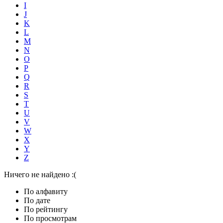
I
J
K
L
M
N
O
P
Q
R
S
T
U
V
W
X
Y
Z
Ничего не найдено :(
По алфавиту
По дате
По рейтингу
По просмотрам