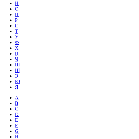
Н
О
П
Р
С
Т
У
Ф
Х
Ц
Ч
Ш
Щ
Э
Ю
Я
A
B
C
D
E
F
G
H