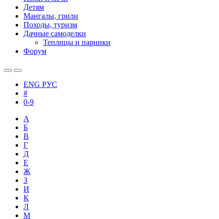
Детям
Мангалы, грили
Походы, туризм
Дачные самоделки
Теплицы и парники
Форум
ENG
РУС
#
0-9
А
Б
В
Г
Д
Е
Ж
З
И
К
Л
М