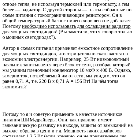
отводе тепла, не используя термоклей или термопасту, а тем
более — радиатор. С другой стороны — платы собранные по
схеме питания с токоограничивающим резистором. Он в
общий температурный баланс ничего хорошего не добавляет.
Поэтому
необходимо использовать для охлаждения радиатор
для мощных светодиодов! (Вы заметили, что я говорю только
о мощных светодиодах?).
Автор в схемах питания применяет ёмкостное сопротивление
для мощных светодиодов, что отрицательно сказывается на
экономии электроэнергии. Например, 25-Вт низковольтный
паяльник запитывается через блок от сети, разобрав который
мы увидим плёночный конденсатор 10 мкФ х 400 В. Однако,
замерив ток, потребляемый им от сети, мы увидим, что он
равен 0,71 А, т.е. 220 В х 0,71 А = 156 Вт! На чём тогда
экономить?
Потому-то я и советую применять в качестве источников
питания ШИМ-драйверы. Они, как правило, имеют
гальваническую развязку на выходе, защиты от замыканий на
выходе, обрыва в цепи и т.д. Мощность таких драйверов
составляет 1-2,5 Вт (если, конечно, он не предназначен для