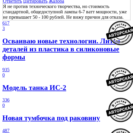
Ответить
Цитировать
Жалоба
Я не против технического творчества, но стоимость
стандартной, общедоступной лампы 6-7 ватт мощности, уже
не превышает 50 - 100 рублей. Не вижу причин для отказа.
617
3
Осваиваю новые технологии. Литье
деталей из пластика в силиконовые
формы
935
0
Модель танка ИС-2
336
0
Новая тумбочка под раковину
487