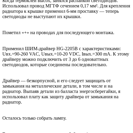
Когда термоклей высох, занялся распайкой светодиодов.
Использовал провод МГТФ сечением 0,17 мм². Для крепления
радиатора к крышке применил 6-мм проставку — теперь
светодиоды не выступают их крышки.
Пометил «+» на проводах для последующего монтажа.
Применил ШИМ-драйвер HG-2205B с характеристиками:
Uвх.=90-260 VAC, Uвых.=10-20 VDC, Iвых.=300 mA. К этому
драйверу можно подключить от 3 до 6 одноваттных
светодиодов, которые соединены последовательно.
Драйвер — безкорпусной, и его следует защищать от
замыкания на металлические детали, в том числе и на
радиатор. Выпаяв детали из балласта энергосберегайки, я
использовал плату как защиту драйвера от замыкания на
радиатор.
Осталось только собрать лампу.