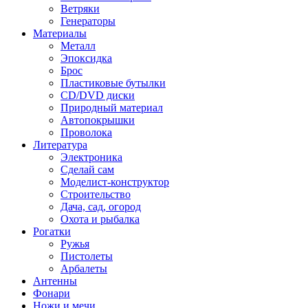
Ветряки
Генераторы
Материалы
Металл
Эпоксидка
Брос
Пластиковые бутылки
CD/DVD диски
Природный материал
Автопокрышки
Проволока
Литература
Электроника
Сделай сам
Моделист-конструктор
Строительство
Дача, сад, огород
Охота и рыбалка
Рогатки
Ружья
Пистолеты
Арбалеты
Антенны
Фонари
Ножи и мечи