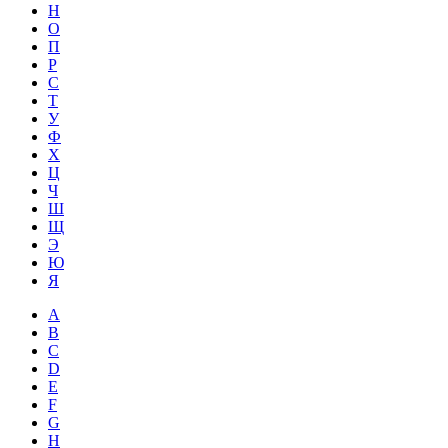
Н
О
П
Р
С
Т
У
Ф
Х
Ц
Ч
Ш
Щ
Э
Ю
Я
A
B
C
D
E
F
G
H