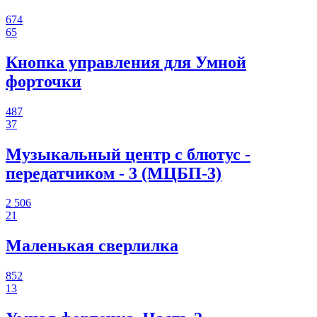
674
65
Кнопка управления для Умной
форточки
487
37
Музыкальный центр с блютус -
передатчиком - 3 (МЦБП-3)
2 506
21
Маленькая сверлилка
852
13