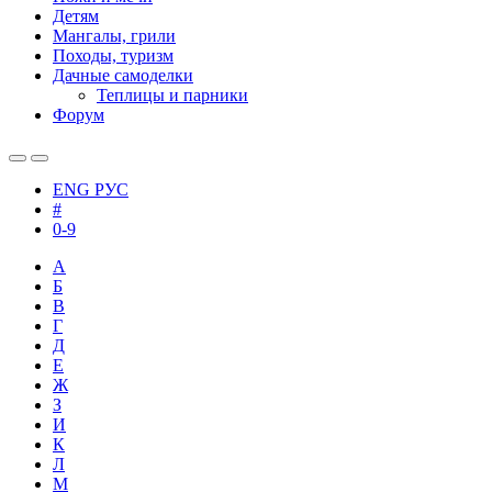
Детям
Мангалы, грили
Походы, туризм
Дачные самоделки
Теплицы и парники
Форум
ENG
РУС
#
0-9
А
Б
В
Г
Д
Е
Ж
З
И
К
Л
М