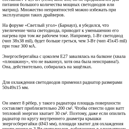
питания большого количества мощных светодиодов или
матриц). Множество неприятностей можно избежать при
эксплуатации таких драйверов.
На форуме «Светлый угол» (Барнаул), я убедился, что
увеличение чипа светодиода, приводит к уменьшению его
нагрева при том же рабочем токе. Например, 1-Вт светодиод
(чип 38х38 mil), будет больше греться, чем 3-Вт (чип 45х45 mil)
при токе 300 мА.
Энергосберегайка с цоколем Е27 завалялась на балконе (хвала
«плюшкину», что не выкинул, хотя она была неисправна!).
Она, действительно, собиралась на защёлках.
Для охлаждения светодиодов применил радиатор размерами
50х49х15 мм.
Он имеет 8 рёбер, у такого радиатора площадь поверхности
составляет приблизительно 200 см². Чтобы отвести один ватт
тепловой энергии хватает 30 см². Поэтому, даже если опилить
радиатор по кругу внутреннего диаметра крышки
знергосберегайки (Ø43 мм), площади хватит для охлаждения
шести мощных 3-Вт светодиодов, работающих в одноваттном