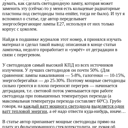
думать, как сделать светодиодную лампу, которая может
заменить эту (сейчас-то у меня есть кольцевые радиаторные
пластины под светодиоды типа emitter, тогда не было). И тут я
вспомнил о статье, где автор переделывает
энергосберегающие лампы Е27, используя от них только
корпус с цоколем.
Найдя в подшивке журналов этот номер, я принялся изучать
материал и сделал такой вывод: описанная в конце статьи
лампочка, недолго проработает и «умрёт» от деградации в
связи с перегревом.
У светодиодов самый высокий КПД из всех источников
излучения. У лучших светодиодов он почти 50%. (Для
сравнения: лампы накаливания — 5-8%, галогенки — 10-15%,
энергосберегайки — до 25-30%. Поэтому мощные светодиоды
сильно греются и плохо переносят перегрев — начинается
деградация, т.е. световой поток уменьшается при работе
светодиода при повышенных температурах перехода (а
максимальная температура перехода составляет 60ºС). Грубо
говоря, на
каждый ватт мощного светодиода
выделяется один
ватт тепловой энергии
, а её надо отвести куда-нибудь, иначе…
В статье автор припаивает мощные светодиоды прямо на
плату из фольгированного стеклотекстолита, не думая об