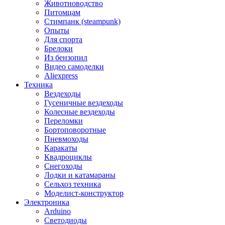
Животноводство
Питомцам
Стимпанк (steampunk)
Опыты
Для спорта
Брелоки
Из бензопил
Видео самоделки
Aliexpress
Техника
Вездеходы
Гусеничные вездеходы
Колесные вездеходы
Переломки
Бортоповоротные
Пневмоходы
Каракаты
Квадроциклы
Снегоходы
Лодки и катамараны
Сельхоз техника
Моделист-конструктор
Электроника
Arduino
Светодиоды