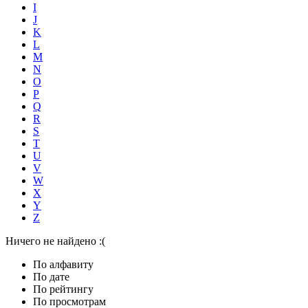
I
J
K
L
M
N
O
P
Q
R
S
T
U
V
W
X
Y
Z
Ничего не найдено :(
По алфавиту
По дате
По рейтингу
По просмотрам