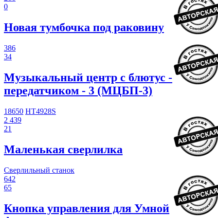
0
Новая тумбочка под раковину
386
34
Музыкальный центр с блютус -
передатчиком - 3 (МЦБП-3)
18650
HT4928S
2 439
21
Маленькая сверлилка
Сверлильный станок
642
65
Кнопка управления для Умной