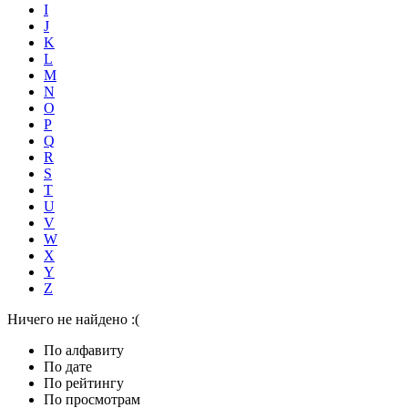
I
J
K
L
M
N
O
P
Q
R
S
T
U
V
W
X
Y
Z
Ничего не найдено :(
По алфавиту
По дате
По рейтингу
По просмотрам