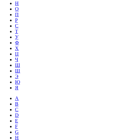
Н
О
П
Р
С
Т
У
Ф
Х
Ц
Ч
Ш
Щ
Э
Ю
Я
A
B
C
D
E
F
G
H