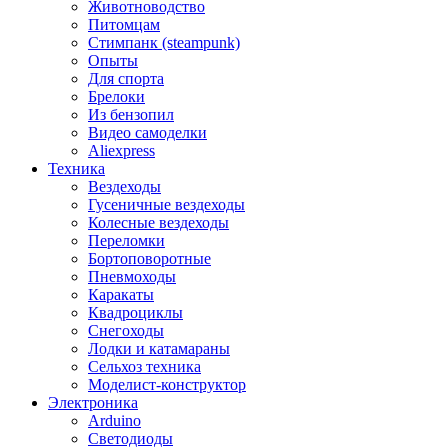
Животноводство
Питомцам
Стимпанк (steampunk)
Опыты
Для спорта
Брелоки
Из бензопил
Видео самоделки
Aliexpress
Техника
Вездеходы
Гусеничные вездеходы
Колесные вездеходы
Переломки
Бортоповоротные
Пневмоходы
Каракаты
Квадроциклы
Снегоходы
Лодки и катамараны
Сельхоз техника
Моделист-конструктор
Электроника
Arduino
Светодиоды