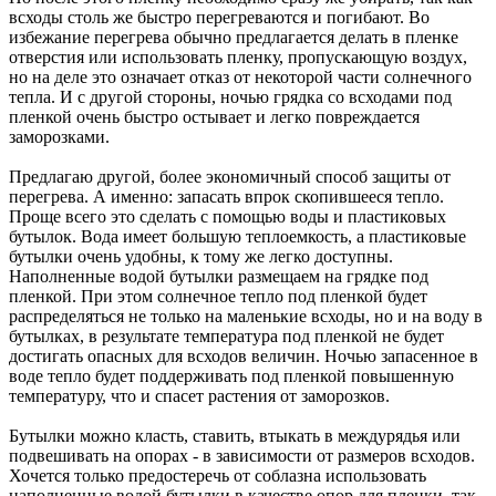
всходы столь же быстро перегреваются и погибают. Во
избежание перегрева обычно предлагается делать в пленке
отверстия или использовать пленку, пропускающую воздух,
но на деле это означает отказ от некоторой части солнечного
тепла. И с другой стороны, ночью грядка со всходами под
пленкой очень быстро остывает и легко повреждается
заморозками.
Предлагаю другой, более экономичный способ защиты от
перегрева. А именно: запасать впрок скопившееся тепло.
Проще всего это сделать с помощью воды и пластиковых
бутылок. Вода имеет большую теплоемкость, а пластиковые
бутылки очень удобны, к тому же легко доступны.
Наполненные водой бутылки размещаем на грядке под
пленкой. При этом солнечное тепло под пленкой будет
распределяться не только на маленькие всходы, но и на воду в
бутылках, в результате температура под пленкой не будет
достигать опасных для всходов величин. Ночью запасенное в
воде тепло будет поддерживать под пленкой повышенную
температуру, что и спасет растения от заморозков.
Бутылки можно класть, ставить, втыкать в междурядья или
подвешивать на опорах - в зависимости от размеров всходов.
Хочется только предостеречь от соблазна использовать
наполненные водой бутылки в качестве опор для пленки, так