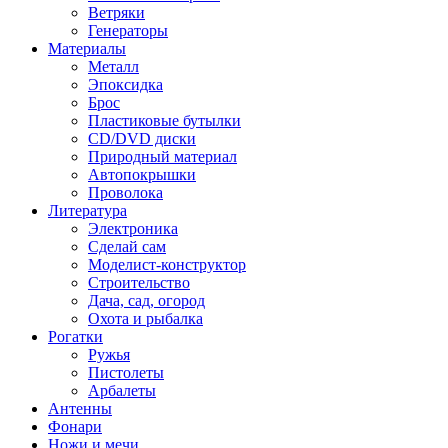
Ветряки
Генераторы
Материалы
Металл
Эпоксидка
Брос
Пластиковые бутылки
CD/DVD диски
Природный материал
Автопокрышки
Проволока
Литература
Электроника
Сделай сам
Моделист-конструктор
Строительство
Дача, сад, огород
Охота и рыбалка
Рогатки
Ружья
Пистолеты
Арбалеты
Антенны
Фонари
Ножи и мечи