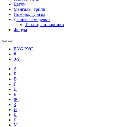
Детям
Мангалы, грили
Походы, туризм
Дачные самоделки
Теплицы и парники
Форум
ENG
РУС
#
0-9
А
Б
В
Г
Д
Е
Ж
З
И
К
Л
М