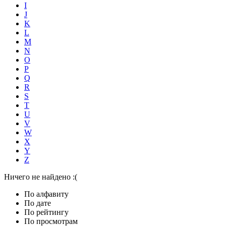
I
J
K
L
M
N
O
P
Q
R
S
T
U
V
W
X
Y
Z
Ничего не найдено :(
По алфавиту
По дате
По рейтингу
По просмотрам