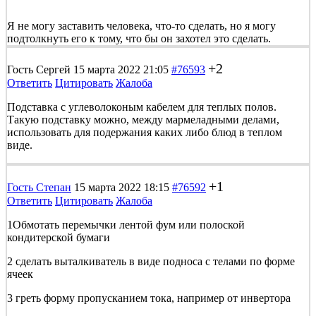
Я не могу заставить человека, что-то сделать, но я могу
подтолкнуть его к тому, что бы он захотел это сделать.
+2
Гость Сергей
15 марта 2022 21:05
#76593
Ответить
Цитировать
Жалоба
Подставка с углеволоконым кабелем для теплых полов.
Такую подставку можно, между мармеладными делами,
использовать для подержания каких либо блюд в теплом
виде.
+1
Гость Степан
15 марта 2022 18:15
#76592
Ответить
Цитировать
Жалоба
1Обмотать перемычки лентой фум или полоской
кондитерской бумаги
2 сделать выталкиватель в виде подноса с телами по форме
ячеек
3 греть форму пропусканием тока, например от инвертора