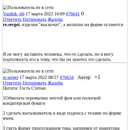
0
Vasilisk -66
17 марта 2022 16:09
#76641
Ответить
Цитировать
Жалоба
re.sergei
, изделия "выскочат", а желатин на форме останется
Я не могу заставить человека, что-то сделать, но я могу
подтолкнуть его к тому, что бы он захотел это сделать.
+1
re.sergei
17 марта 2022 08:57
#76634
Автор
Ответить
Цитировать
Жалоба
Цитата: Гость Степан
1Обмотать перемычки лентой фум или полоской
кондитерской бумаги
2 сделать выталкиватель в виде подноса с телами по форме
ячеек
3 греть форму пропусканием тока, например от инвертора