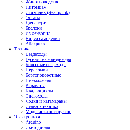
Животноводство
Питомцам
Стимпанк (steampunk)
Опыты
Для спорта
Брелоки
Из бензопил
Видео самоделки
Aliexpress
Техника
Вездеходы
Гусеничные вездеходы
Колесные вездеходы
Переломки
Бортоповоротные
Пневмоходы
Каракаты
Квадроциклы
Снегоходы
Лодки и катамараны
Сельхоз техника
Моделист-конструктор
Электроника
Arduino
Светодиоды