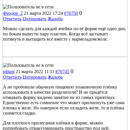
0
Феодор_2
21 марта 2022 17:24
#76750
Ответить
Цитировать
Жалоба
Можно сделать для каждой ячейки по её форме ещё одно дно,
по бокам вывести пару пластин. Когда всё застывает -
потянуть и вытащить всё вместе с мармеладом/желе.
0
pitiunt
21 марта 2022 11:11
#76745
Ответить
Цитировать
Жалоба
А не пробовали обычную пищевую упаковочную плёнку
использовать в качестве разделителя? И не придётся
отмывать форму, видимо занятие не из самых приятных.
Единственно есть сомнение что может прилипнуть уже сама
пленка к желе. Но наверное если охладить желе, то и плёнка
снимется гладко.
Для плотного прилегания плёнки в форме, можно
попробовать отвакуумировать пространство под ней,