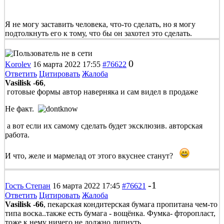
Я не могу заставить человека, что-то сделать, но я могу
подтолкнуть его к тому, что бы он захотел это сделать.
0
Korolev
16 марта 2022 17:55
#76622
Ответить
Цитировать
Жалоба
Vasilisk -66
,
готовые формы автор наверняка и сам видел в продаже
Не факт.
а вот если их самому сделать будет эксклюзив. авторская
работа.
И что, желе и мармелад от этого вкуснее станут?
-1
Гость Степан
16 марта 2022 17:45
#76621
Ответить
Цитировать
Жалоба
Vasilisk -66
, пекарская кондитерская бумага пропитана чем-то
типа воска..также есть бумага - вощёнка. Фумка- фторопласт,
тоже к нему ничего не должно липнуть.