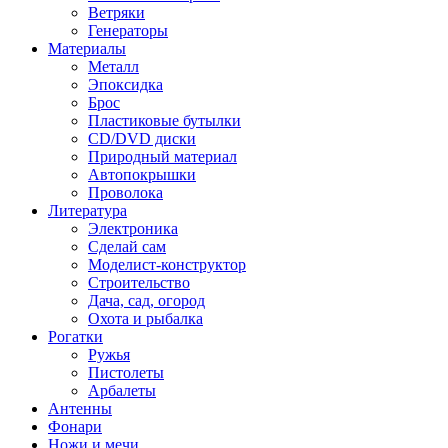
Ветряки
Генераторы
Материалы
Металл
Эпоксидка
Брос
Пластиковые бутылки
CD/DVD диски
Природный материал
Автопокрышки
Проволока
Литература
Электроника
Сделай сам
Моделист-конструктор
Строительство
Дача, сад, огород
Охота и рыбалка
Рогатки
Ружья
Пистолеты
Арбалеты
Антенны
Фонари
Ножи и мечи