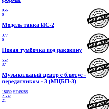
956
0
Модель танка ИС-2
377
0
Новая тумбочка под раковину
552
37
Музыкальный центр с блютус -
передатчиком - 3 (МЦБП-3)
18650
HT4928S
2 532
21