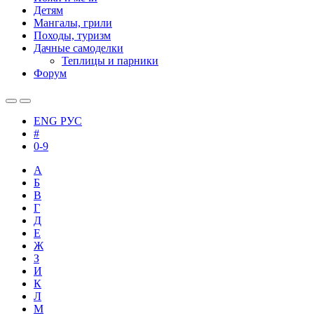
Детям
Мангалы, грили
Походы, туризм
Дачные самоделки
Теплицы и парники
Форум
ENG
РУС
#
0-9
А
Б
В
Г
Д
Е
Ж
З
И
К
Л
М