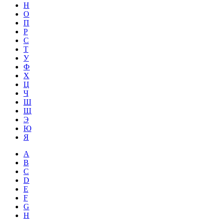
Н
О
П
Р
С
Т
У
Ф
Х
Ц
Ч
Ш
Щ
Э
Ю
Я
A
B
C
D
E
F
G
H