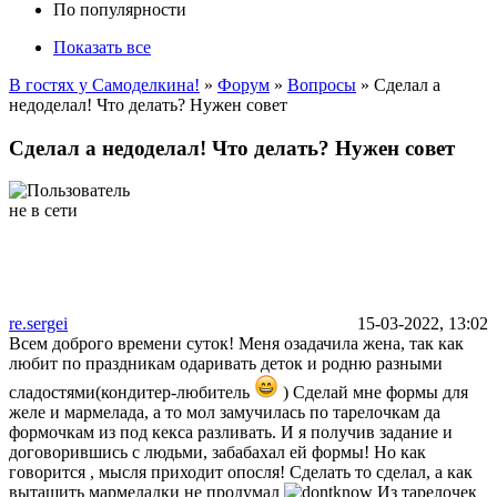
По популярности
Показать все
В гостях у Самоделкина!
»
Форум
»
Вопросы
» Сделал а
недоделал! Что делать? Нужен совет
Сделал а недоделал! Что делать? Нужен совет
re.sergei
15-03-2022, 13:02
Всем доброго времени суток! Меня озадачила жена, так как
любит по праздникам одаривать деток и родню разными
сладостями(кондитер-любитель
) Сделай мне формы для
желе и мармелада, а то мол замучилась по тарелочкам да
формочкам из под кекса разливать. И я получив задание и
договорившись с людьми, забабахал ей формы! Но как
говорится , мысля приходит опосля! Сделать то сделал, а как
вытащить мармеладки не продумал
Из тарелочек