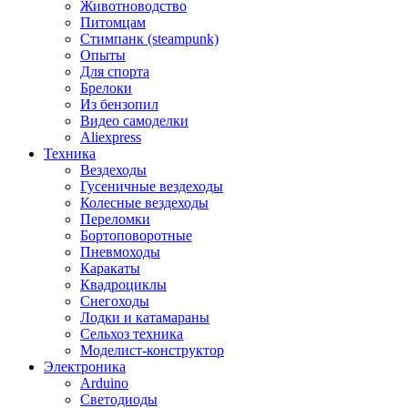
Животноводство
Питомцам
Стимпанк (steampunk)
Опыты
Для спорта
Брелоки
Из бензопил
Видео самоделки
Aliexpress
Техника
Вездеходы
Гусеничные вездеходы
Колесные вездеходы
Переломки
Бортоповоротные
Пневмоходы
Каракаты
Квадроциклы
Снегоходы
Лодки и катамараны
Сельхоз техника
Моделист-конструктор
Электроника
Arduino
Светодиоды