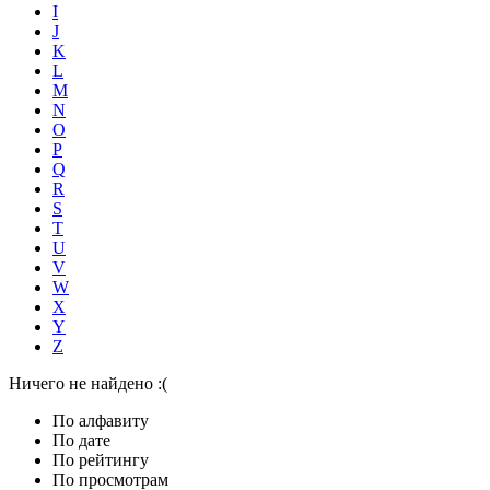
I
J
K
L
M
N
O
P
Q
R
S
T
U
V
W
X
Y
Z
Ничего не найдено :(
По алфавиту
По дате
По рейтингу
По просмотрам