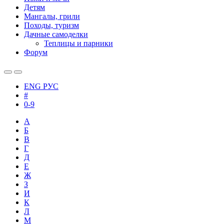
Детям
Мангалы, грили
Походы, туризм
Дачные самоделки
Теплицы и парники
Форум
ENG
РУС
#
0-9
А
Б
В
Г
Д
Е
Ж
З
И
К
Л
М