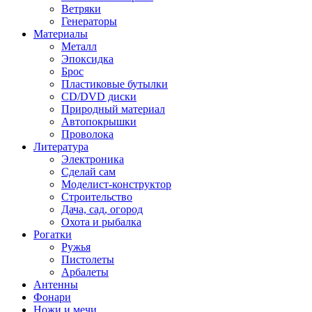
Ветряки
Генераторы
Материалы
Металл
Эпоксидка
Брос
Пластиковые бутылки
CD/DVD диски
Природный материал
Автопокрышки
Проволока
Литература
Электроника
Сделай сам
Моделист-конструктор
Строительство
Дача, сад, огород
Охота и рыбалка
Рогатки
Ружья
Пистолеты
Арбалеты
Антенны
Фонари
Ножи и мечи