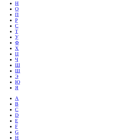
Н
О
П
Р
С
Т
У
Ф
Х
Ц
Ч
Ш
Щ
Э
Ю
Я
A
B
C
D
E
F
G
H