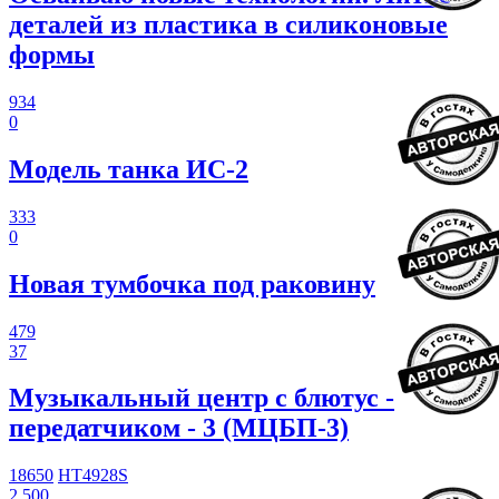
деталей из пластика в силиконовые
формы
934
0
Модель танка ИС-2
333
0
Новая тумбочка под раковину
479
37
Музыкальный центр с блютус -
передатчиком - 3 (МЦБП-3)
18650
HT4928S
2 500