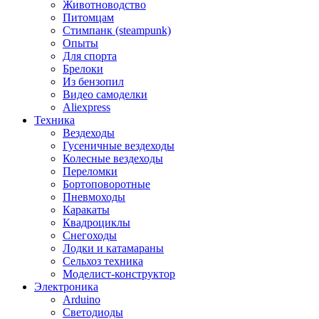
Животноводство
Питомцам
Стимпанк (steampunk)
Опыты
Для спорта
Брелоки
Из бензопил
Видео самоделки
Aliexpress
Техника
Вездеходы
Гусеничные вездеходы
Колесные вездеходы
Переломки
Бортоповоротные
Пневмоходы
Каракаты
Квадроциклы
Снегоходы
Лодки и катамараны
Сельхоз техника
Моделист-конструктор
Электроника
Arduino
Светодиоды