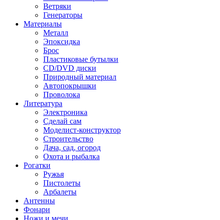
Ветряки
Генераторы
Материалы
Металл
Эпоксидка
Брос
Пластиковые бутылки
CD/DVD диски
Природный материал
Автопокрышки
Проволока
Литература
Электроника
Сделай сам
Моделист-конструктор
Строительство
Дача, сад, огород
Охота и рыбалка
Рогатки
Ружья
Пистолеты
Арбалеты
Антенны
Фонари
Ножи и мечи