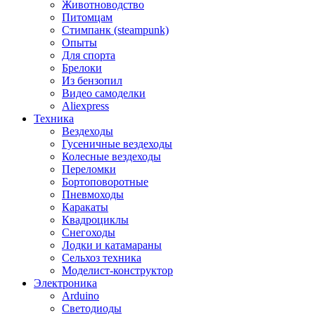
Животноводство
Питомцам
Стимпанк (steampunk)
Опыты
Для спорта
Брелоки
Из бензопил
Видео самоделки
Aliexpress
Техника
Вездеходы
Гусеничные вездеходы
Колесные вездеходы
Переломки
Бортоповоротные
Пневмоходы
Каракаты
Квадроциклы
Снегоходы
Лодки и катамараны
Сельхоз техника
Моделист-конструктор
Электроника
Arduino
Светодиоды