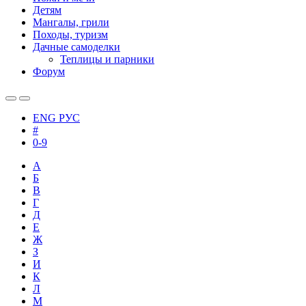
Детям
Мангалы, грили
Походы, туризм
Дачные самоделки
Теплицы и парники
Форум
ENG
РУС
#
0-9
А
Б
В
Г
Д
Е
Ж
З
И
К
Л
М