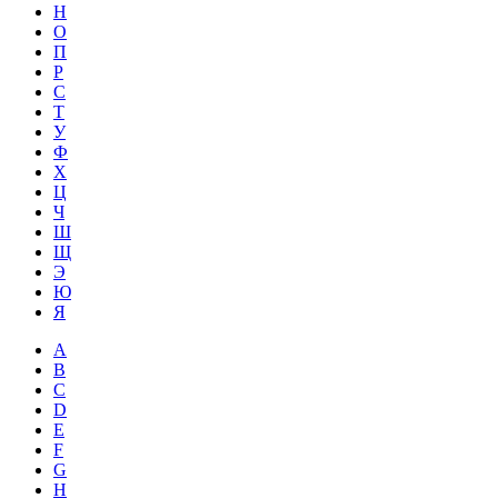
Н
О
П
Р
С
Т
У
Ф
Х
Ц
Ч
Ш
Щ
Э
Ю
Я
A
B
C
D
E
F
G
H