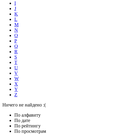
I
J
K
L
M
N
O
P
Q
R
S
T
U
V
W
X
Y
Z
Ничего не найдено :(
По алфавиту
По дате
По рейтингу
По просмотрам