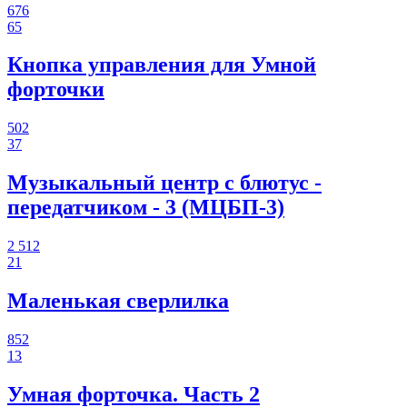
676
65
Кнопка управления для Умной
форточки
502
37
Музыкальный центр с блютус -
передатчиком - 3 (МЦБП-3)
2 512
21
Маленькая сверлилка
852
13
Умная форточка. Часть 2