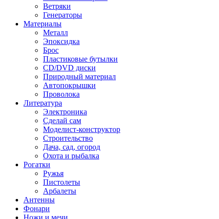
Ветряки
Генераторы
Материалы
Металл
Эпоксидка
Брос
Пластиковые бутылки
CD/DVD диски
Природный материал
Автопокрышки
Проволока
Литература
Электроника
Сделай сам
Моделист-конструктор
Строительство
Дача, сад, огород
Охота и рыбалка
Рогатки
Ружья
Пистолеты
Арбалеты
Антенны
Фонари
Ножи и мечи