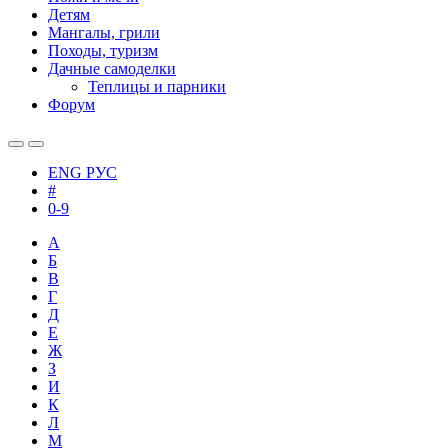
Детям
Мангалы, грили
Походы, туризм
Дачные самоделки
Теплицы и парники
Форум
ENG
РУС
#
0-9
А
Б
В
Г
Д
Е
Ж
З
И
К
Л
М