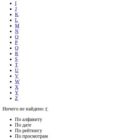
I
J
K
L
M
N
O
P
Q
R
S
T
U
V
W
X
Y
Z
Ничего не найдено :(
По алфавиту
По дате
По рейтингу
По просмотрам