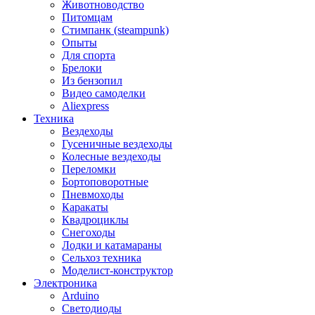
Животноводство
Питомцам
Стимпанк (steampunk)
Опыты
Для спорта
Брелоки
Из бензопил
Видео самоделки
Aliexpress
Техника
Вездеходы
Гусеничные вездеходы
Колесные вездеходы
Переломки
Бортоповоротные
Пневмоходы
Каракаты
Квадроциклы
Снегоходы
Лодки и катамараны
Сельхоз техника
Моделист-конструктор
Электроника
Arduino
Светодиоды