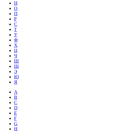
Н
О
П
Р
С
Т
У
Ф
Х
Ц
Ч
Ш
Щ
Э
Ю
Я
A
B
C
D
E
F
G
H