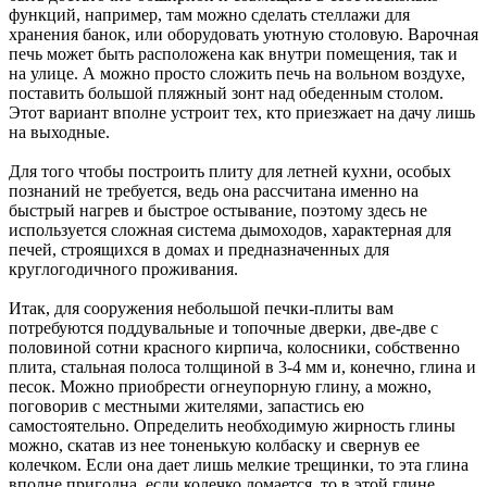
функций, например, там можно сделать стеллажи для
хранения банок, или оборудовать уютную столовую. Варочная
печь может быть расположена как внутри помещения, так и
на улице. А можно просто сложить печь на вольном воздухе,
поставить большой пляжный зонт над обеденным столом.
Этот вариант вполне устроит тех, кто приезжает на дачу лишь
на выходные.
Для того чтобы построить плиту для летней кухни, особых
познаний не требуется, ведь она рассчитана именно на
быстрый нагрев и быстрое остывание, поэтому здесь не
используется сложная система дымоходов, характерная для
печей, строящихся в домах и предназначенных для
круглогодичного проживания.
Итак, для сооружения небольшой печки-плиты вам
потребуются поддувальные и топочные дверки, две-две с
половиной сотни красного кирпича, колосники, собственно
плита, стальная полоса толщиной в 3-4 мм и, конечно, глина и
песок. Можно приобрести огнеупорную глину, а можно,
поговорив с местными жителями, запастись ею
самостоятельно. Определить необходимую жирность глины
можно, скатав из нее тоненькую колбаску и свернув ее
колечком. Если она дает лишь мелкие трещинки, то эта глина
вполне пригодна, если колечко ломается, то в этой глине