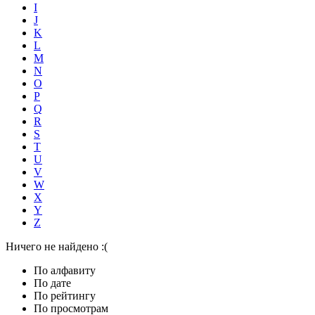
I
J
K
L
M
N
O
P
Q
R
S
T
U
V
W
X
Y
Z
Ничего не найдено :(
По алфавиту
По дате
По рейтингу
По просмотрам