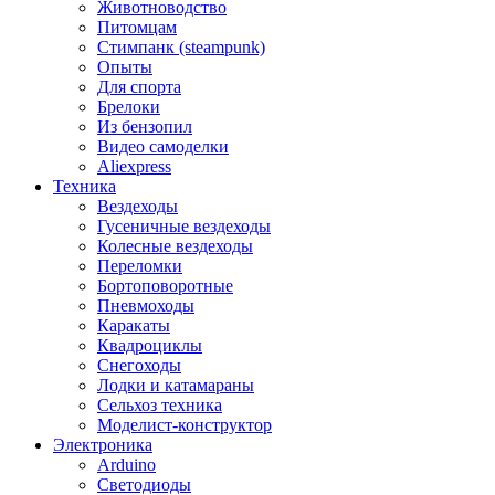
Животноводство
Питомцам
Стимпанк (steampunk)
Опыты
Для спорта
Брелоки
Из бензопил
Видео самоделки
Aliexpress
Техника
Вездеходы
Гусеничные вездеходы
Колесные вездеходы
Переломки
Бортоповоротные
Пневмоходы
Каракаты
Квадроциклы
Снегоходы
Лодки и катамараны
Сельхоз техника
Моделист-конструктор
Электроника
Arduino
Светодиоды