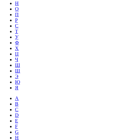
Н
О
П
Р
С
Т
У
Ф
Х
Ц
Ч
Ш
Щ
Э
Ю
Я
A
B
C
D
E
F
G
H