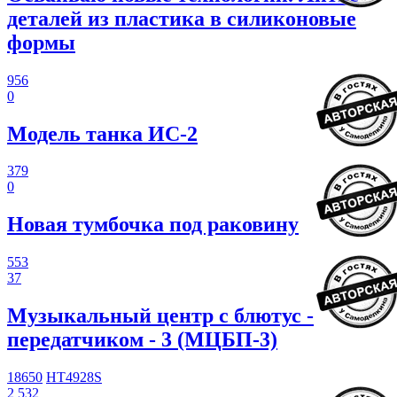
деталей из пластика в силиконовые
формы
956
0
Модель танка ИС-2
379
0
Новая тумбочка под раковину
553
37
Музыкальный центр с блютус -
передатчиком - 3 (МЦБП-3)
18650
HT4928S
2 532