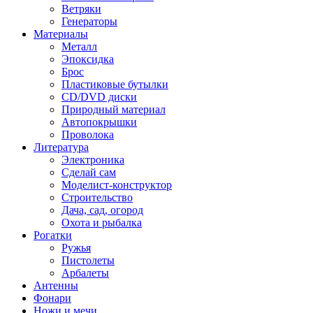
Ветряки
Генераторы
Материалы
Металл
Эпоксидка
Брос
Пластиковые бутылки
CD/DVD диски
Природный материал
Автопокрышки
Проволока
Литература
Электроника
Сделай сам
Моделист-конструктор
Строительство
Дача, сад, огород
Охота и рыбалка
Рогатки
Ружья
Пистолеты
Арбалеты
Антенны
Фонари
Ножи и мечи