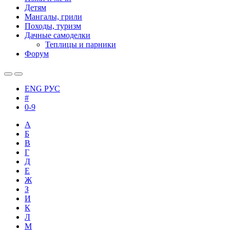
Детям
Мангалы, грили
Походы, туризм
Дачные самоделки
Теплицы и парники
Форум
ENG
РУС
#
0-9
А
Б
В
Г
Д
Е
Ж
З
И
К
Л
М