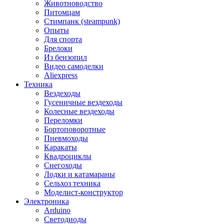
Животноводство
Питомцам
Стимпанк (steampunk)
Опыты
Для спорта
Брелоки
Из бензопил
Видео самоделки
Aliexpress
Техника
Вездеходы
Гусеничные вездеходы
Колесные вездеходы
Переломки
Бортоповоротные
Пневмоходы
Каракаты
Квадроциклы
Снегоходы
Лодки и катамараны
Сельхоз техника
Моделист-конструктор
Электроника
Arduino
Светодиоды