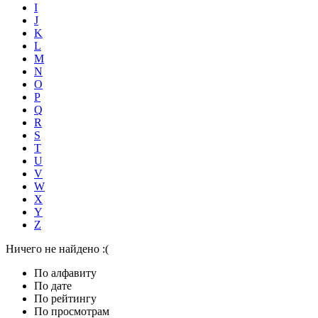
I
J
K
L
M
N
O
P
Q
R
S
T
U
V
W
X
Y
Z
Ничего не найдено :(
По алфавиту
По дате
По рейтингу
По просмотрам