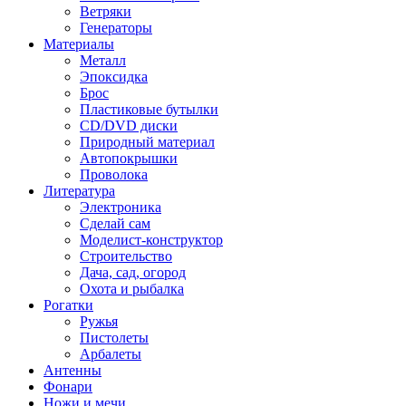
Ветряки
Генераторы
Материалы
Металл
Эпоксидка
Брос
Пластиковые бутылки
CD/DVD диски
Природный материал
Автопокрышки
Проволока
Литература
Электроника
Сделай сам
Моделист-конструктор
Строительство
Дача, сад, огород
Охота и рыбалка
Рогатки
Ружья
Пистолеты
Арбалеты
Антенны
Фонари
Ножи и мечи