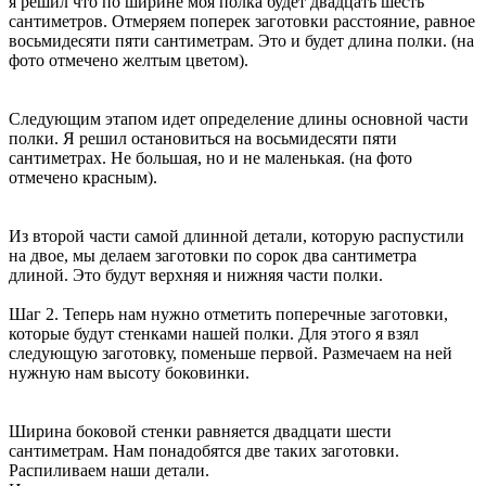
я решил что по ширине моя полка будет двадцать шесть
сантиметров. Отмеряем поперек заготовки расстояние, равное
восьмидесяти пяти сантиметрам. Это и будет длина полки. (на
фото отмечено желтым цветом).
Следующим этапом идет определение длины основной части
полки. Я решил остановиться на восьмидесяти пяти
сантиметрах. Не большая, но и не маленькая. (на фото
отмечено красным).
Из второй части самой длинной детали, которую распустили
на двое, мы делаем заготовки по сорок два сантиметра
длиной. Это будут верхняя и нижняя части полки.
Шаг 2. Теперь нам нужно отметить поперечные заготовки,
которые будут стенками нашей полки. Для этого я взял
следующую заготовку, поменьше первой. Размечаем на ней
нужную нам высоту боковинки.
Ширина боковой стенки равняется двадцати шести
сантиметрам. Нам понадобятся две таких заготовки.
Распиливаем наши детали.