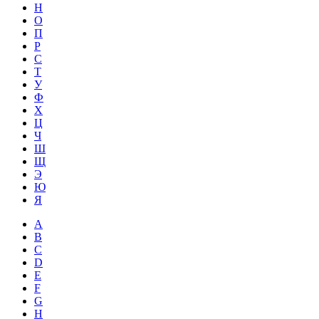
Н
О
П
Р
С
Т
У
Ф
Х
Ц
Ч
Ш
Щ
Э
Ю
Я
A
B
C
D
E
F
G
H