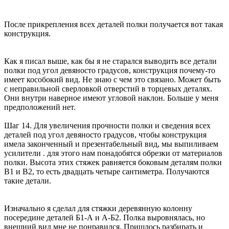
После прикрепления всех деталей полки получается вот такая
конструкция.
Как я писал выше, как бы я не старался выводить все детали
полки под угол девяносто градусов, конструкция почему-то
имеет кособокий вид. Не знаю с чем это связано. Может быть
с неправильной сверловкой отверстий в торцевых деталях.
Они внутри наверное имеют угловой наклон. Больше у меня
предположений нет.
Шаг 14. Для увеличения прочности полки и сведения всех
деталей под угол девяносто градусов, чтобы конструкция
имела законченный и презентабельный вид, мы выпиливаем
усилители . для этого нам понадобятся обрезки от материалов
полки. Высота этих стяжек равняется боковым деталям полки
В1 и В2, то есть двадцать четыре сантиметра. Получаются
такие детали.
Изначально я сделал для стяжки деревянную колонну
посередине деталей Б1-А и А-Б2. Полка выровнялась, но
внешний вид мне не понравился. Пришлось разбирать и