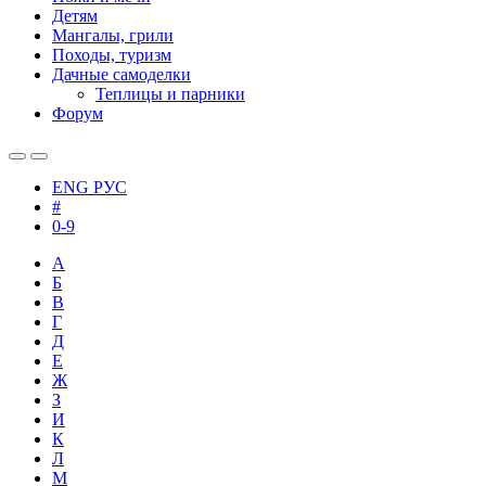
Детям
Мангалы, грили
Походы, туризм
Дачные самоделки
Теплицы и парники
Форум
ENG
РУС
#
0-9
А
Б
В
Г
Д
Е
Ж
З
И
К
Л
М