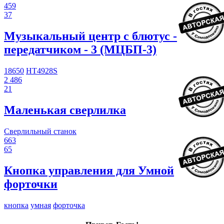
459
37
Музыкальный центр с блютус -
передатчиком - 3 (МЦБП-3)
18650
HT4928S
2 486
21
Маленькая сверлилка
Сверлильный станок
663
65
Кнопка управления для Умной
форточки
кнопка
умная
форточка