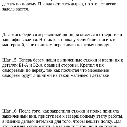
делать по новому. Правда осталась дырка, но это все легко
заделывается.
Для этого берется деревянный шпон, вгоняется в отверстие и
зашлифовывается. Но так как полка у меня бкдет висеть в
мастерской, я не слишком переживаю по этому поводу.
Шаг 15. Теперь берем наши выпиленные стяжки и крепи их к
деталям Б1-А и Б2-А с задней стороны. Крепил я их
саморезами по дереву, так как посчитал что мебельные
саморезы будут лишними на такой маленькой детальке
Шаг 16. После того, как закрепили стяжки и полка приняла
законченный вид, приступаем к завершающему этапу работы,
а именно делаем петельки для того, чтобы вешать полку. Для
этого я взял кусок жести. Не очень толстой, но и не тонкой.