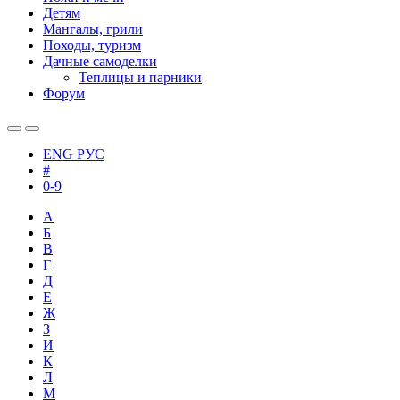
Детям
Мангалы, грили
Походы, туризм
Дачные самоделки
Теплицы и парники
Форум
ENG
РУС
#
0-9
А
Б
В
Г
Д
Е
Ж
З
И
К
Л
М