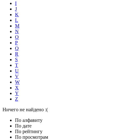
I
J
K
L
M
N
O
P
Q
R
S
T
U
V
W
X
Y
Z
Ничего не найдено :(
По алфавиту
По дате
По рейтингу
По просмотрам