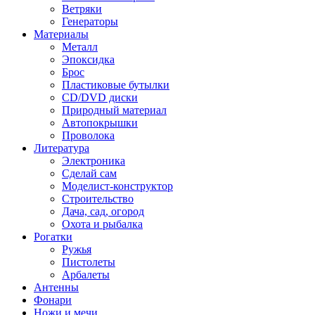
Ветряки
Генераторы
Материалы
Металл
Эпоксидка
Брос
Пластиковые бутылки
CD/DVD диски
Природный материал
Автопокрышки
Проволока
Литература
Электроника
Сделай сам
Моделист-конструктор
Строительство
Дача, сад, огород
Охота и рыбалка
Рогатки
Ружья
Пистолеты
Арбалеты
Антенны
Фонари
Ножи и мечи