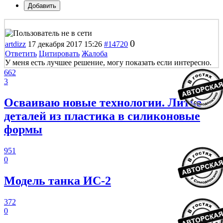
Добавить
0
artdizz
17 декабря 2017 15:26
#14720
Ответить
Цитировать
Жалоба
У меня есть лучшее решение, могу показать если интересно.
662
3
Осваиваю новые технологии. Литье
деталей из пластика в силиконовые
формы
951
0
Модель танка ИС-2
372
0