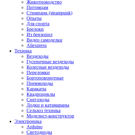
Животноводство
Питомцам
Стимпанк (steampunk)
Опыты
Для спорта
Брелоки
Из бензопил
Видео самоделки
Aliexpress
Техника
Вездеходы
Гусеничные вездеходы
Колесные вездеходы
Переломки
Бортоповоротные
Пневмоходы
Каракаты
Квадроциклы
Снегоходы
Лодки и катамараны
Сельхоз техника
Моделист-конструктор
Электроника
Arduino
Светодиоды