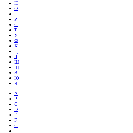
Н
О
П
Р
С
Т
У
Ф
Х
Ц
Ч
Ш
Щ
Э
Ю
Я
A
B
C
D
E
F
G
H