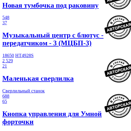
Новая тумбочка под раковину
548
37
Музыкальный центр с блютус -
передатчиком - 3 (МЦБП-3)
18650
HT4928S
2 529
21
Маленькая сверлилка
Сверлильный станок
688
65
Кнопка управления для Умной
форточки