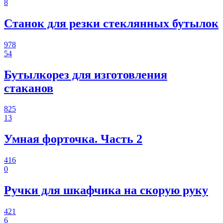
8
Станок для резки стеклянных бутылок
978
54
Бутылкорез для изготовления
стаканов
825
13
Умная форточка. Часть 2
416
0
Ручки для шкафчика на скорую руку
421
6