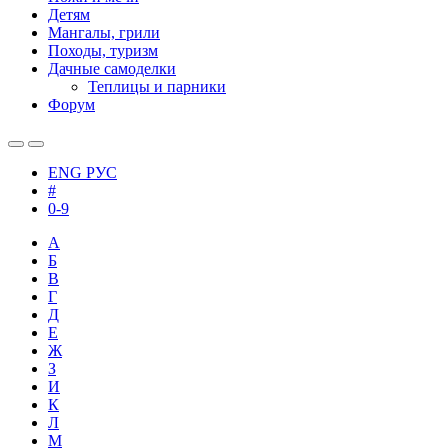
Детям
Мангалы, грили
Походы, туризм
Дачные самоделки
Теплицы и парники
Форум
ENG
РУС
#
0-9
А
Б
В
Г
Д
Е
Ж
З
И
К
Л
М