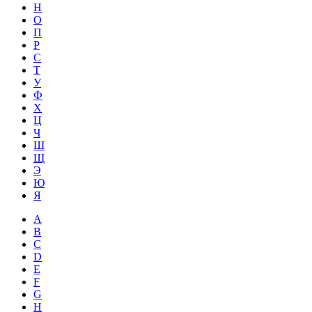
Н
О
П
Р
С
Т
У
Ф
Х
Ц
Ч
Ш
Щ
Э
Ю
Я
A
B
C
D
E
F
G
H