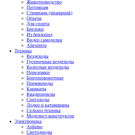
Животноводство
Питомцам
Стимпанк (steampunk)
Опыты
Для спорта
Брелоки
Из бензопил
Видео самоделки
Aliexpress
Техника
Вездеходы
Гусеничные вездеходы
Колесные вездеходы
Переломки
Бортоповоротные
Пневмоходы
Каракаты
Квадроциклы
Снегоходы
Лодки и катамараны
Сельхоз техника
Моделист-конструктор
Электроника
Arduino
Светодиоды