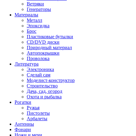
Ветряки
Генераторы
Материалы
Металл
Эпоксидка
Брос
Пластиковые бутылки
CD/DVD диски
Природный материал
Автопокрышки
Проволока
Литература
Электроника
Сделай сам
Моделист-конструктор
Строительство
Дача, сад, огород
Охота и рыбалка
Рогатки
Ружья
Пистолеты
Арбалеты
Антенны
Фонари
Ножи и мечи