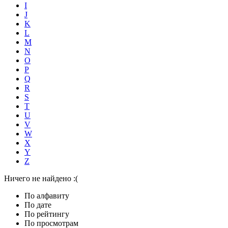
I
J
K
L
M
N
O
P
Q
R
S
T
U
V
W
X
Y
Z
Ничего не найдено :(
По алфавиту
По дате
По рейтингу
По просмотрам