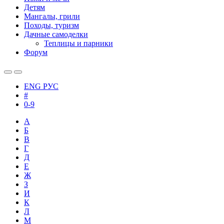
Детям
Мангалы, грили
Походы, туризм
Дачные самоделки
Теплицы и парники
Форум
ENG
РУС
#
0-9
А
Б
В
Г
Д
Е
Ж
З
И
К
Л
М