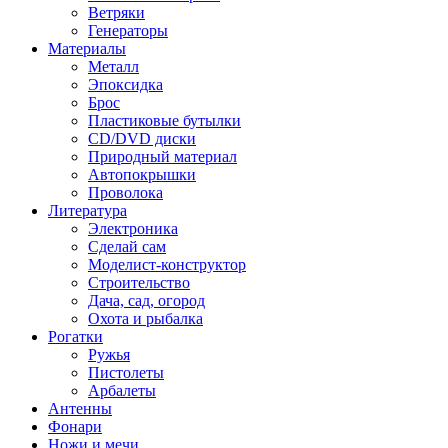
Ветряки
Генераторы
Материалы
Металл
Эпоксидка
Брос
Пластиковые бутылки
CD/DVD диски
Природный материал
Автопокрышки
Проволока
Литература
Электроника
Сделай сам
Моделист-конструктор
Строительство
Дача, сад, огород
Охота и рыбалка
Рогатки
Ружья
Пистолеты
Арбалеты
Антенны
Фонари
Ножи и мечи