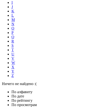
I
J
K
L
M
N
O
P
Q
R
S
T
U
V
W
X
Y
Z
Ничего не найдено :(
По алфавиту
По дате
По рейтингу
По просмотрам