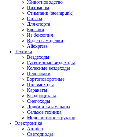
Животноводство
Питомцам
Стимпанк (steampunk)
Опыты
Для спорта
Брелоки
Из бензопил
Видео самоделки
Aliexpress
Техника
Вездеходы
Гусеничные вездеходы
Колесные вездеходы
Переломки
Бортоповоротные
Пневмоходы
Каракаты
Квадроциклы
Снегоходы
Лодки и катамараны
Сельхоз техника
Моделист-конструктор
Электроника
Arduino
Светодиоды