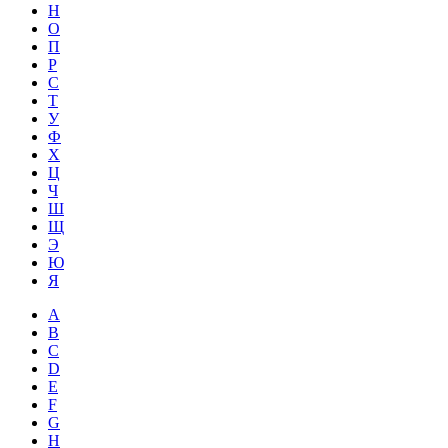
Н
О
П
Р
С
Т
У
Ф
Х
Ц
Ч
Ш
Щ
Э
Ю
Я
A
B
C
D
E
F
G
H