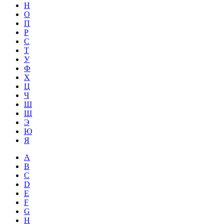
Н
О
П
Р
С
Т
У
Ф
Х
Ц
Ч
Ш
Щ
Э
Ю
Я
A
B
C
D
E
F
G
H