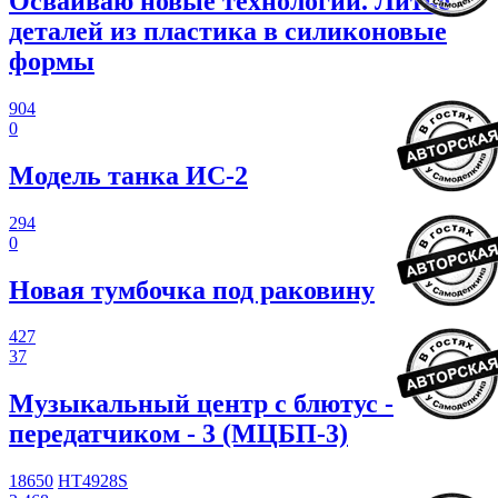
Осваиваю новые технологии. Литье
деталей из пластика в силиконовые
формы
904
0
Модель танка ИС-2
294
0
Новая тумбочка под раковину
427
37
Музыкальный центр с блютус -
передатчиком - 3 (МЦБП-3)
18650
HT4928S