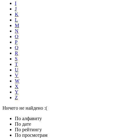
I
J
K
L
M
N
O
P
Q
R
S
T
U
V
W
X
Y
Z
Ничего не найдено :(
По алфавиту
По дате
По рейтингу
По просмотрам