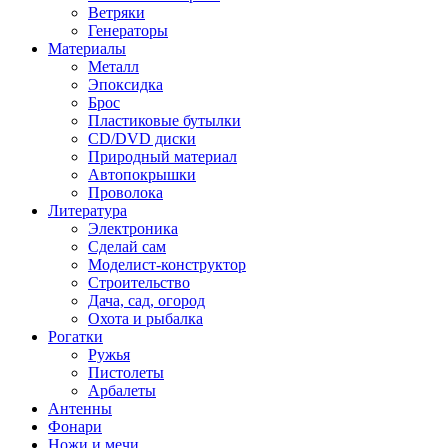
Ветряки
Генераторы
Материалы
Металл
Эпоксидка
Брос
Пластиковые бутылки
CD/DVD диски
Природный материал
Автопокрышки
Проволока
Литература
Электроника
Сделай сам
Моделист-конструктор
Строительство
Дача, сад, огород
Охота и рыбалка
Рогатки
Ружья
Пистолеты
Арбалеты
Антенны
Фонари
Ножи и мечи