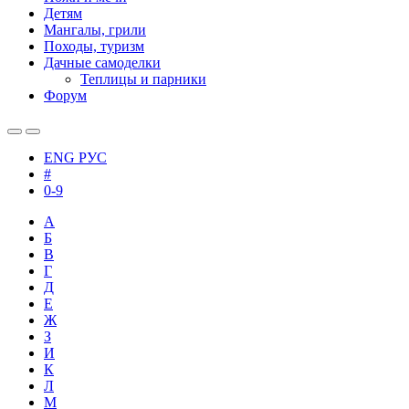
Детям
Мангалы, грили
Походы, туризм
Дачные самоделки
Теплицы и парники
Форум
ENG
РУС
#
0-9
А
Б
В
Г
Д
Е
Ж
З
И
К
Л
М