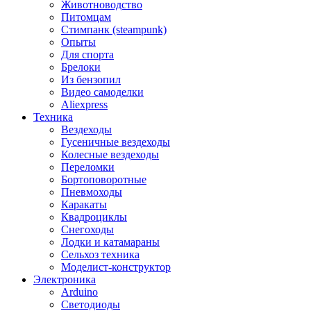
Животноводство
Питомцам
Стимпанк (steampunk)
Опыты
Для спорта
Брелоки
Из бензопил
Видео самоделки
Aliexpress
Техника
Вездеходы
Гусеничные вездеходы
Колесные вездеходы
Переломки
Бортоповоротные
Пневмоходы
Каракаты
Квадроциклы
Снегоходы
Лодки и катамараны
Сельхоз техника
Моделист-конструктор
Электроника
Arduino
Светодиоды