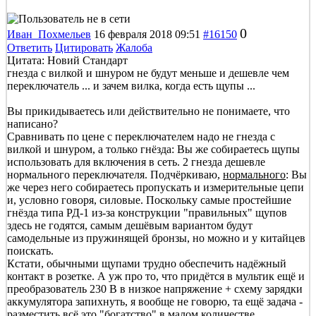
0
Иван_Похмельев
16 февраля 2018 09:51
#16150
Ответить
Цитировать
Жалоба
Цитата: Новий Стандарт
гнезда с вилкой и шнуром не будут меньше и дешевле чем
переключатель ... и зачем вилка, когда есть щупы ...
Вы прикидываетесь или действительно не понимаете, что
написано?
Сравнивать по цене с переключателем надо не гнезда с
вилкой и шнуром, а только гнёзда: Вы же собираетесь щупы
использовать для включения в сеть. 2 гнезда дешевле
нормального переключателя. Подчёркиваю,
нормального
: Вы
же через него собираетесь пропускать и измерительные цепи
и, условно говоря, силовые. Поскольку самые простейшие
гнёзда типа РД-1 из-за конструкции "правильных" щупов
здесь не годятся, самым дешёвым вариантом будут
самодельные из пружинящей бронзы, но можно и у китайцев
поискать.
Кстати, обычными щупами трудно обеспечить надёжный
контакт в розетке. А уж про то, что придётся в мультик ещё и
преобразователь 230 В в низкое напряжение + схему зарядки
аккумулятора запихнуть, я вообще не говорю, та ещё задача -
разместить всё это "богатство" в малом количестве