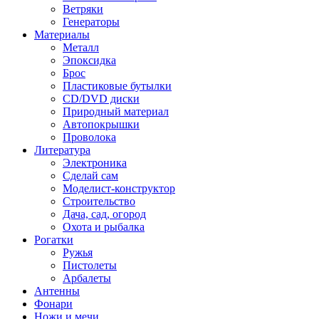
Ветряки
Генераторы
Материалы
Металл
Эпоксидка
Брос
Пластиковые бутылки
CD/DVD диски
Природный материал
Автопокрышки
Проволока
Литература
Электроника
Сделай сам
Моделист-конструктор
Строительство
Дача, сад, огород
Охота и рыбалка
Рогатки
Ружья
Пистолеты
Арбалеты
Антенны
Фонари
Ножи и мечи