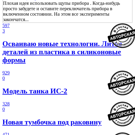
Плохая идея использовать щупы прибора . Когда-нибудь
просто забудете и оставите переключатель прибора в
включенном состоянии. На этом все эксперименты
закончатся...
597
3
Осваиваю новые технологии. Литье
деталей из пластика в силиконовые
формы
929
0
Модель танка ИС-2
328
0
Новая тумбочка под раковину
471