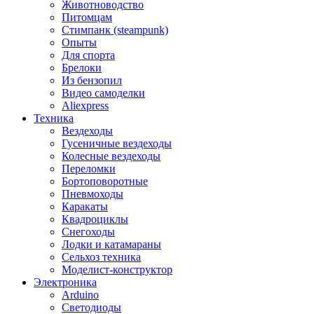
Животноводство
Питомцам
Стимпанк (steampunk)
Опыты
Для спорта
Брелоки
Из бензопил
Видео самоделки
Aliexpress
Техника
Вездеходы
Гусеничные вездеходы
Колесные вездеходы
Переломки
Бортоповоротные
Пневмоходы
Каракаты
Квадроциклы
Снегоходы
Лодки и катамараны
Сельхоз техника
Моделист-конструктор
Электроника
Arduino
Светодиоды