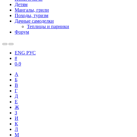
Детям
Мангалы, грили
Походы, туризм
Дачные самоделки
Теплицы и парники
Форум
ENG
РУС
#
0-9
А
Б
В
Г
Д
Е
Ж
З
И
К
Л
М