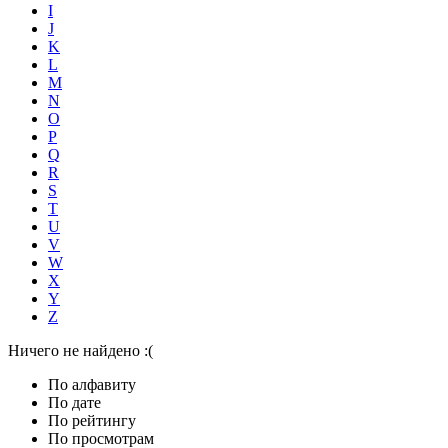
I
J
K
L
M
N
O
P
Q
R
S
T
U
V
W
X
Y
Z
Ничего не найдено :(
По алфавиту
По дате
По рейтингу
По просмотрам