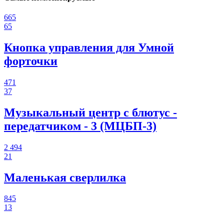
665
65
Кнопка управления для Умной
форточки
471
37
Музыкальный центр с блютус -
передатчиком - 3 (МЦБП-3)
2 494
21
Маленькая сверлилка
845
13