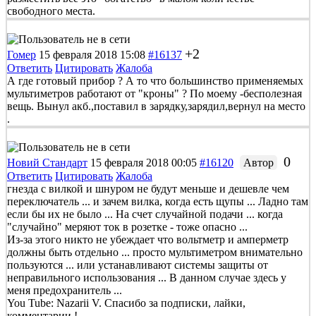
свободного места.
+2
Гомер
15 февраля 2018 15:08
#16137
Ответить
Цитировать
Жалоба
А где готовый прибор ? А то что большинство применяемых
мультиметров работают от "кроны" ? По моему -бесполезная
вещь. Вынул акб.,поставил в зарядку,зарядил,вернул на место
.
0
Новий Стандарт
15 февраля 2018 00:05
#16120
Автор
Ответить
Цитировать
Жалоба
гнезда с вилкой и шнуром не будут меньше и дешевле чем
переключатель ... и зачем вилка, когда есть щупы ... Ладно там
если бы их не было ... На счет случайной подачи ... когда
"случайно" меряют ток в розетке - тоже опасно ...
Из-за этого никто не убеждает что вольтметр и амперметр
должны быть отдельно ... просто мультиметром внимательно
пользуются ... или устанавливают системы защиты от
неправильного использования ... В данном случае здесь у
меня предохранитель ...
You Tube: Nazarii V. Спасибо за подписки, лайки,
комментарии !