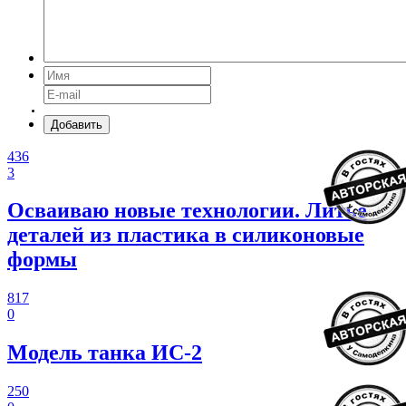
Добавить
436
3
Осваиваю новые технологии. Литье
деталей из пластика в силиконовые
формы
817
0
Модель танка ИС-2
250