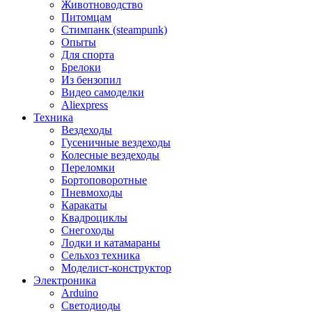
Животноводство
Питомцам
Стимпанк (steampunk)
Опыты
Для спорта
Брелоки
Из бензопил
Видео самоделки
Aliexpress
Техника
Вездеходы
Гусеничные вездеходы
Колесные вездеходы
Переломки
Бортоповоротные
Пневмоходы
Каракаты
Квадроциклы
Снегоходы
Лодки и катамараны
Сельхоз техника
Моделист-конструктор
Электроника
Arduino
Светодиоды