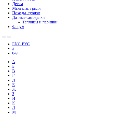
Детям
Мангалы, грили
Походы, туризм
Дачные самоделки
Теплицы и парники
Форум
ENG
РУС
#
0-9
А
Б
В
Г
Д
Е
Ж
З
И
К
Л
М