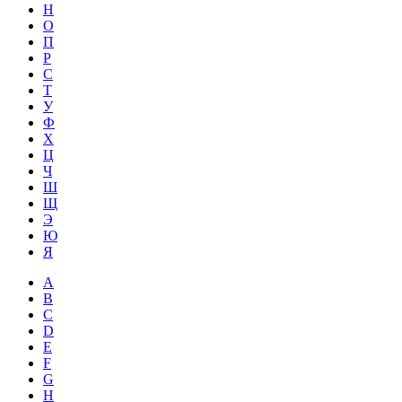
Н
О
П
Р
С
Т
У
Ф
Х
Ц
Ч
Ш
Щ
Э
Ю
Я
A
B
C
D
E
F
G
H