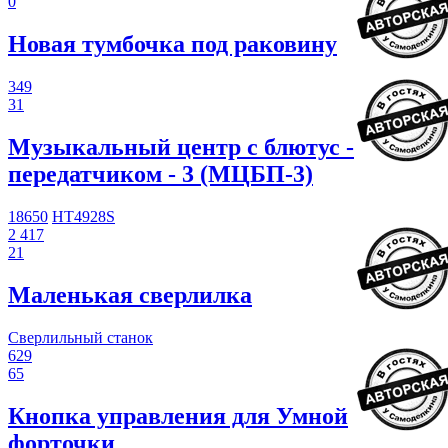
0
Новая тумбочка под раковину
349
31
Музыкальный центр с блютус -
передатчиком - 3 (МЦБП-3)
18650
HT4928S
2 417
21
Маленькая сверлилка
Сверлильный станок
629
65
Кнопка управления для Умной
форточки