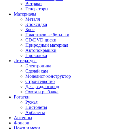
Ветряки
Генераторы
Материалы
Металл
Эпоксидка
Брос
Пластиковые бутылки
CD/DVD диски
Природный материал
Автопокрышки
Проволока
Литература
Электроника
Сделай сам
Моделист-конструктор
Строительство
Дача, сад, огород
Охота и рыбалка
Рогатки
Ружья
Пистолеты
Арбалеты
Антенны
Фонари
Ножи и мечи