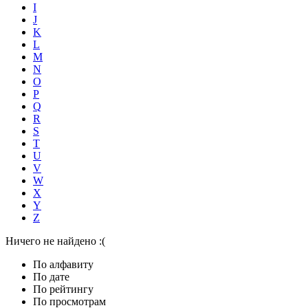
I
J
K
L
M
N
O
P
Q
R
S
T
U
V
W
X
Y
Z
Ничего не найдено :(
По алфавиту
По дате
По рейтингу
По просмотрам