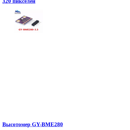
320 пикселей
Высотомер GY-BME280