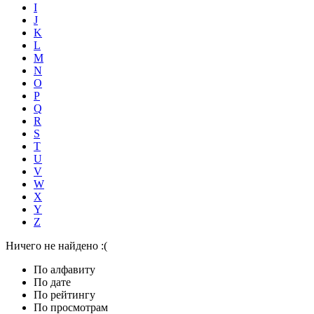
I
J
K
L
M
N
O
P
Q
R
S
T
U
V
W
X
Y
Z
Ничего не найдено :(
По алфавиту
По дате
По рейтингу
По просмотрам