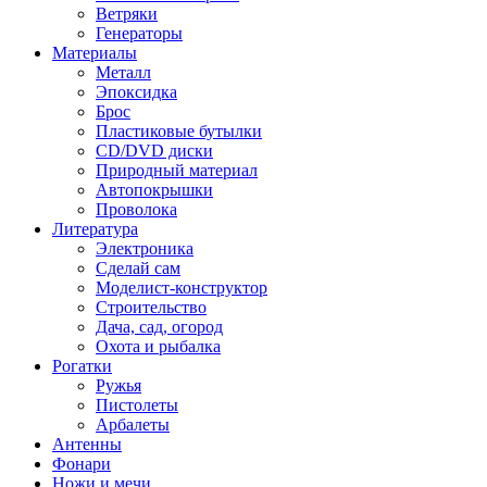
Ветряки
Генераторы
Материалы
Металл
Эпоксидка
Брос
Пластиковые бутылки
CD/DVD диски
Природный материал
Автопокрышки
Проволока
Литература
Электроника
Сделай сам
Моделист-конструктор
Строительство
Дача, сад, огород
Охота и рыбалка
Рогатки
Ружья
Пистолеты
Арбалеты
Антенны
Фонари
Ножи и мечи