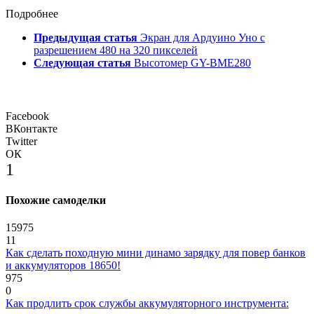
Подробнее
Предыдущая статья
Экран для Ардуино Уно с
разрешением 480 на 320 пикселей
Следующая статья
Высотомер GY-BME280
Facebook
ВКонтакте
Twitter
ОК
1
Похожие самоделки
15975
11
Как сделать походную мини динамо зарядку для повер банков
и аккумуляторов 18650!
975
0
Как продлить срок службы аккумуляторного инструмента: