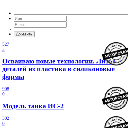
Добавить
527
3
Осваиваю новые технологии. Литье
деталей из пластика в силиконовые
формы
908
0
Модель танка ИС-2
302
0