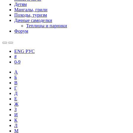
Детям
Мангалы, грили
Походы, туризм
Дачные самоделки
Теплицы и парники
Форум
ENG
РУС
#
0-9
А
Б
В
Г
Д
Е
Ж
З
И
К
Л
М