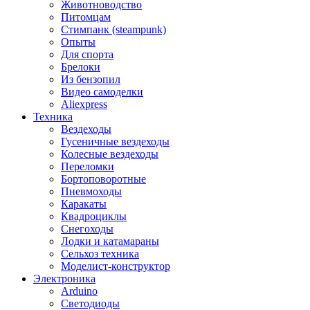
Животноводство
Питомцам
Стимпанк (steampunk)
Опыты
Для спорта
Брелоки
Из бензопил
Видео самоделки
Aliexpress
Техника
Вездеходы
Гусеничные вездеходы
Колесные вездеходы
Переломки
Бортоповоротные
Пневмоходы
Каракаты
Квадроциклы
Снегоходы
Лодки и катамараны
Сельхоз техника
Моделист-конструктор
Электроника
Arduino
Светодиоды