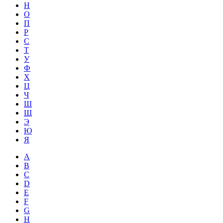
Н
О
П
Р
С
Т
У
Ф
Х
Ц
Ч
Ш
Щ
Э
Ю
Я
A
B
C
D
E
F
G
H