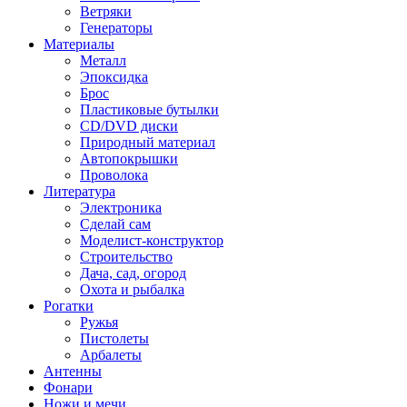
Ветряки
Генераторы
Материалы
Металл
Эпоксидка
Брос
Пластиковые бутылки
CD/DVD диски
Природный материал
Автопокрышки
Проволока
Литература
Электроника
Сделай сам
Моделист-конструктор
Строительство
Дача, сад, огород
Охота и рыбалка
Рогатки
Ружья
Пистолеты
Арбалеты
Антенны
Фонари
Ножи и мечи