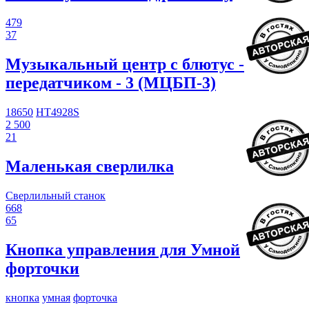
479
37
Музыкальный центр с блютус -
передатчиком - 3 (МЦБП-3)
18650
HT4928S
2 500
21
Маленькая сверлилка
Сверлильный станок
668
65
Кнопка управления для Умной
форточки
кнопка
умная
форточка