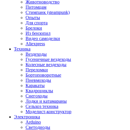
Животноводство
Питомцам
Стимпанк (steampunk)
Опыты
Для спорта
Брелоки
Из бензопил
Видео самоделки
Aliexpress
Техника
Вездеходы
Гусеничные вездеходы
Колесные вездеходы
Переломки
Бортоповоротные
Пневмоходы
Каракаты
Квадроциклы
Снегоходы
Лодки и катамараны
Сельхоз техника
Моделист-конструктор
Электроника
Arduino
Светодиоды