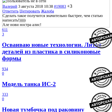
+3
Валерий
3 августа 2018 10:38
#19083
Ответить
Цитировать
Жалоба
Сделать такое получится значительно быстрее, чем статью
написать!)))))
Але нови ностра алис!
611
3
Осваиваю новые технологии. Литье
деталей из пластика в силиконовые
формы
934
0
Модель танка ИС-2
333
0
Новая тумбочка под раковину