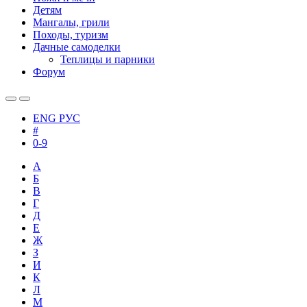
Детям
Мангалы, грили
Походы, туризм
Дачные самоделки
Теплицы и парники
Форум
ENG
РУС
#
0-9
А
Б
В
Г
Д
Е
Ж
З
И
К
Л
М