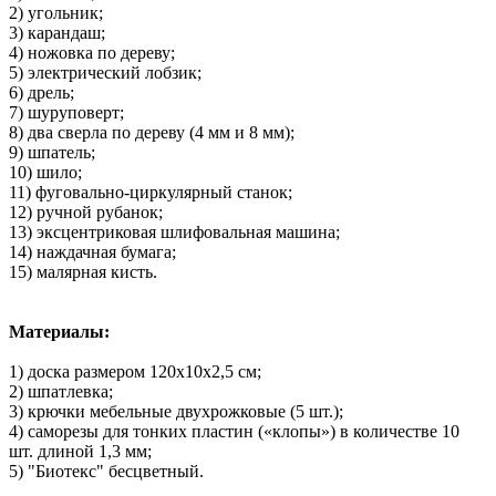
2) угольник;
3) карандаш;
4) ножовка по дереву;
5) электрический лобзик;
6) дрель;
7) шуруповерт;
8) два сверла по дереву (4 мм и 8 мм);
9) шпатель;
10) шило;
11) фуговально-циркулярный станок;
12) ручной рубанок;
13) эксцентриковая шлифовальная машина;
14) наждачная бумага;
15) малярная кисть.
Материалы:
1) доска размером 120х10х2,5 см;
2) шпатлевка;
3) крючки мебельные двухрожковые (5 шт.);
4) саморезы для тонких пластин («клопы») в количестве 10
шт. длиной 1,3 мм;
5) "Биотекс" бесцветный.