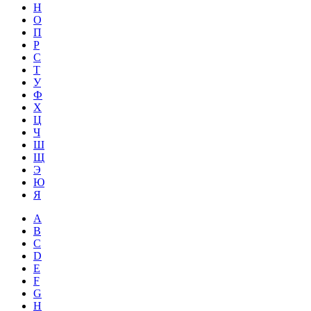
Н
О
П
Р
С
Т
У
Ф
Х
Ц
Ч
Ш
Щ
Э
Ю
Я
A
B
C
D
E
F
G
H