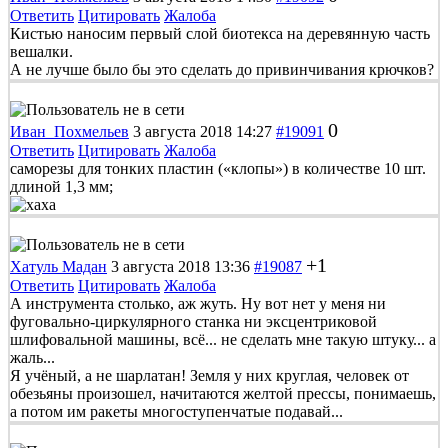
Ответить
Цитировать
Жалоба
Кистью наносим первый слой биотекса на деревянную часть
вешалки.
А не лучше было бы это сделать до привинчивания крючков?
0
Иван_Похмельев
3 августа 2018 14:27
#19091
Ответить
Цитировать
Жалоба
саморезы для тонких пластин («клопы») в количестве 10 шт.
длиной 1,3 мм;
+1
Хатуль Мадан
3 августа 2018 13:36
#19087
Ответить
Цитировать
Жалоба
А инструмента столько, аж жуть. Ну вот нет у меня ни
фуговально-циркулярного станка ни эксцентриковой
шлифовальной машины, всё... не сделать мне такую штуку... а
жаль...
Я учёный, а не шарлатан! Земля у них круглая, человек от
обезьяны произошел, начитаются желтой прессы, понимаешь,
а потом им ракеты многоступенчатые подавай...