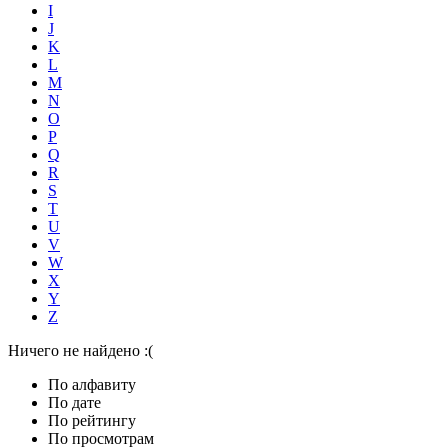
I
J
K
L
M
N
O
P
Q
R
S
T
U
V
W
X
Y
Z
Ничего не найдено :(
По алфавиту
По дате
По рейтингу
По просмотрам