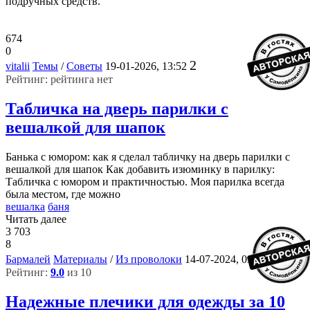
подручных средств.
674
0
2
vitalii
Темы
/
Советы
19-01-2026, 13:52
Рейтинг: рейтинга нет
Табличка на дверь парилки с
вешалкой для шапок
Банька с юмором: как я сделал табличку на дверь парилки с
вешалкой для шапок Как добавить изюминку в парилку:
Табличка с юмором и практичностью. Моя парилка всегда
была местом, где можно
вешалка
баня
Читать далее
3 703
8
3
Бармалей
Материалы
/
Из проволоки
14-07-2024, 02:55
Рейтинг:
9.0
из 10
Надежные плечики для одежды за 10