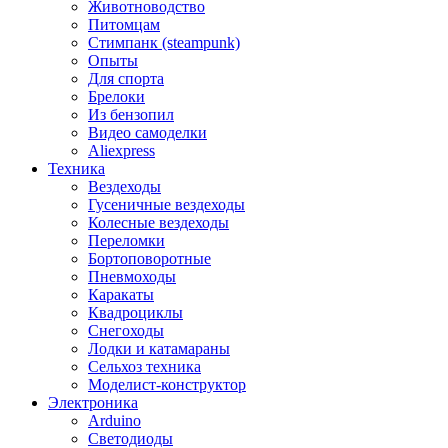
Животноводство
Питомцам
Стимпанк (steampunk)
Опыты
Для спорта
Брелоки
Из бензопил
Видео самоделки
Aliexpress
Техника
Вездеходы
Гусеничные вездеходы
Колесные вездеходы
Переломки
Бортоповоротные
Пневмоходы
Каракаты
Квадроциклы
Снегоходы
Лодки и катамараны
Сельхоз техника
Моделист-конструктор
Электроника
Arduino
Светодиоды