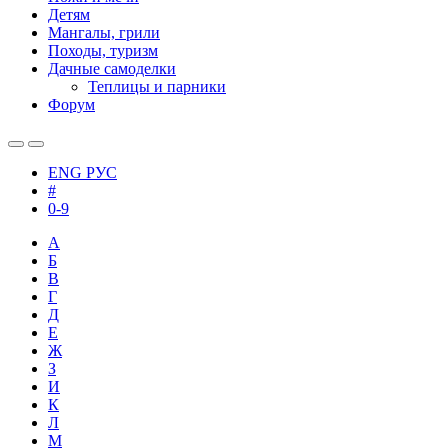
Детям
Мангалы, грили
Походы, туризм
Дачные самоделки
Теплицы и парники
Форум
ENG
РУС
#
0-9
А
Б
В
Г
Д
Е
Ж
З
И
К
Л
М