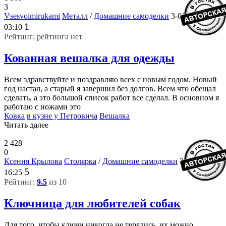
3
Vsesvoimirukami
Металл
/
Домашние самоделки
3-01-2023,
1
03:10
Рейтинг: рейтинга нет
Кованная вешалка для одежды
Всем здравствуйте и поздравляю всех с новым годом. Новый
год настал, а старый я завершил без долгов. Всем что обещал
сделать, а это большой список работ все сделал. В основном я
работаю с ножами это
Ковка
в кузне у Петровича
Вешалка
Читать далее
2 428
0
Ксения Крылова
Столярка
/
Домашние самоделки
26-04-2020,
5
16:25
Рейтинг:
9.5
из 10
Ключница для любителей собак
Для того, чтобы ключи никогда не терялись, их можно