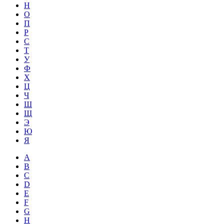
Н
О
П
Р
С
Т
У
Ф
Х
Ц
Ч
Ш
Щ
Э
Ю
Я
A
B
C
D
E
F
G
H