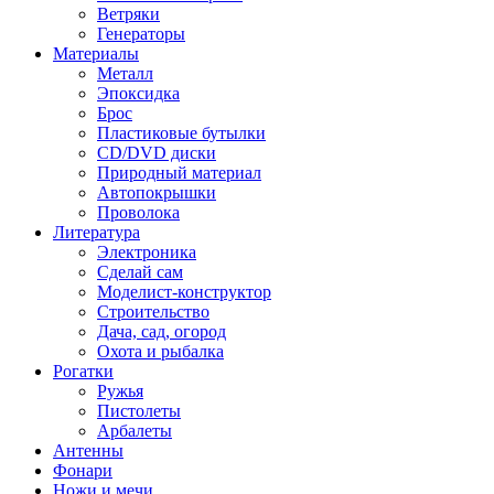
Ветряки
Генераторы
Материалы
Металл
Эпоксидка
Брос
Пластиковые бутылки
CD/DVD диски
Природный материал
Автопокрышки
Проволока
Литература
Электроника
Сделай сам
Моделист-конструктор
Строительство
Дача, сад, огород
Охота и рыбалка
Рогатки
Ружья
Пистолеты
Арбалеты
Антенны
Фонари
Ножи и мечи