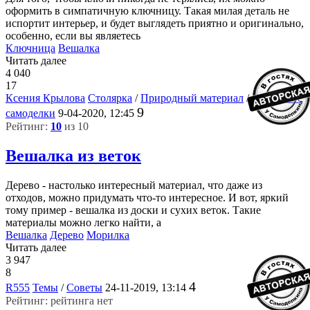
оформить в симпатичную ключницу. Такая милая деталь не
испортит интерьер, и будет выглядеть приятно и оригинально,
особенно, если вы являетесь
Ключница
Вешалка
Читать далее
4 040
17
Ксения Крылова
Столярка
/
Природный материал
/
Домашние
9
самоделки
9-04-2020, 12:45
Рейтинг:
10
из 10
Вешалка из веток
Дерево - настолько интересный материал, что даже из
отходов, можно придумать что-то интересное. И вот, яркий
тому пример - вешалка из доски и сухих веток. Такие
материалы можно легко найти, а
Вешалка
Дерево
Морилка
Читать далее
3 947
8
4
R555
Темы
/
Советы
24-11-2019, 13:14
Рейтинг: рейтинга нет