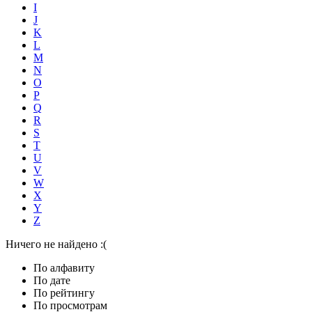
I
J
K
L
M
N
O
P
Q
R
S
T
U
V
W
X
Y
Z
Ничего не найдено :(
По алфавиту
По дате
По рейтингу
По просмотрам