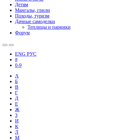
Детям
Мангалы, грили
Походы, туризм
Дачные самоделки
Теплицы и парники
Форум
ENG
РУС
#
0-9
А
Б
В
Г
Д
Е
Ж
З
И
К
Л
М