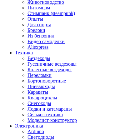
Животноводство
Питомцам
Стимпанк (steampunk)
Опыты
Для спорта
Брелоки
Из бензопил
Видео самоделки
Aliexpress
Техника
Вездеходы
Гусеничные вездеходы
Колесные вездеходы
Переломки
Бортоповоротные
Пневмоходы
Каракаты
Квадроциклы
Снегоходы
Лодки и катамараны
Сельхоз техника
Моделист-конструктор
Электроника
Arduino
Светодиоды