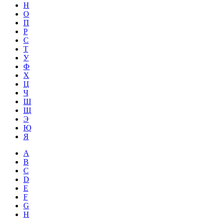
Н
О
П
Р
С
Т
У
Ф
Х
Ц
Ч
Ш
Щ
Э
Ю
Я
A
B
C
D
E
F
G
H