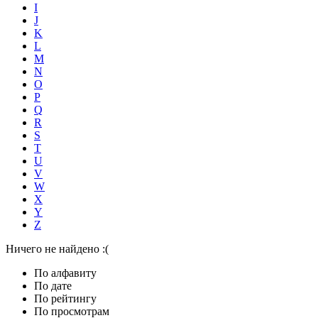
I
J
K
L
M
N
O
P
Q
R
S
T
U
V
W
X
Y
Z
Ничего не найдено :(
По алфавиту
По дате
По рейтингу
По просмотрам