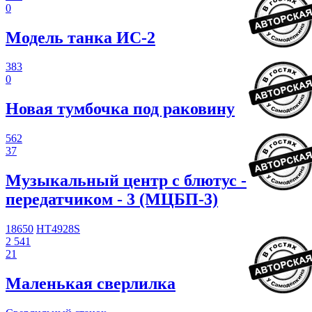
0
Модель танка ИС-2
383
0
Новая тумбочка под раковину
562
37
Музыкальный центр с блютус -
передатчиком - 3 (МЦБП-3)
18650
HT4928S
2 541
21
Маленькая сверлилка