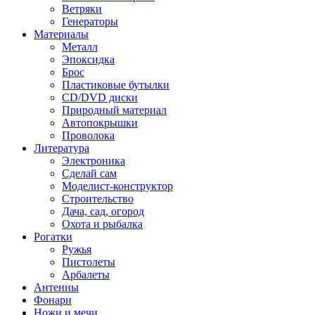
Ветряки
Генераторы
Материалы
Металл
Эпоксидка
Брос
Пластиковые бутылки
CD/DVD диски
Природный материал
Автопокрышки
Проволока
Литература
Электроника
Сделай сам
Моделист-конструктор
Строительство
Дача, сад, огород
Охота и рыбалка
Рогатки
Ружья
Пистолеты
Арбалеты
Антенны
Фонари
Ножи и мечи