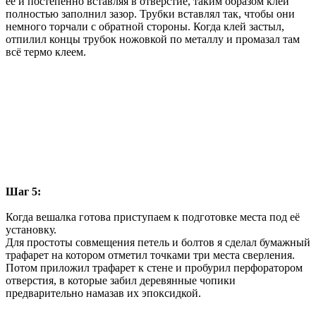
её и постепенно вставляя в отверстие, таким образом клей
полностью заполнил зазор. Трубки вставлял так, чтобы они
немного торчали с обратной стороны. Когда клей застыл,
отпилил концы трубок ножовкой по металлу и промазал там
всё термо клеем.
Шаг 5:
Когда вешалка готова приступаем к подготовке места под её
установку.
Для простоты совмещения петель и болтов я сделал бумажный
трафарет на котором отметил точками три места сверления.
Потом приложил трафарет к стене и пробурил перфоратором
отверстия, в которые забил деревянные чопики
предварительно намазав их эпоксидкой.