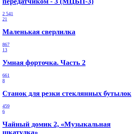
передатчиком - 3 (МЦБП-3)
2 541
21
Маленькая сверлилка
867
13
Умная форточка. Часть 2
661
8
Станок для резки стеклянных бутылок
459
6
Чайный домик 2, «Музыкальная
шкатулка»