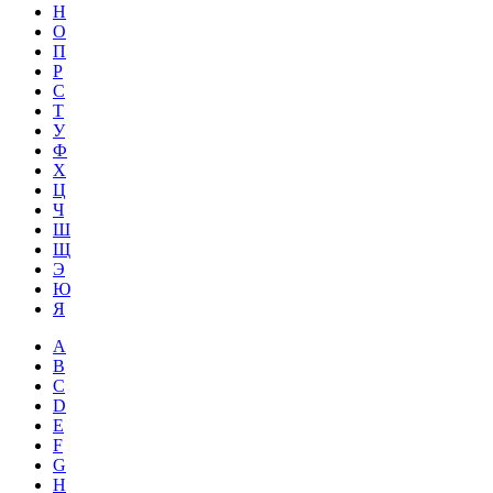
Н
О
П
Р
С
Т
У
Ф
Х
Ц
Ч
Ш
Щ
Э
Ю
Я
A
B
C
D
E
F
G
H