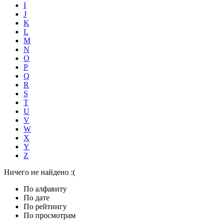
I
J
K
L
M
N
O
P
Q
R
S
T
U
V
W
X
Y
Z
Ничего не найдено :(
По алфавиту
По дате
По рейтингу
По просмотрам