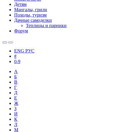
Детям
Мангалы, грили
Походы, туризм
Дачные самоделки
Теплицы и парники
Форум
ENG
РУС
#
0-9
А
Б
В
Г
Д
Е
Ж
З
И
К
Л
М