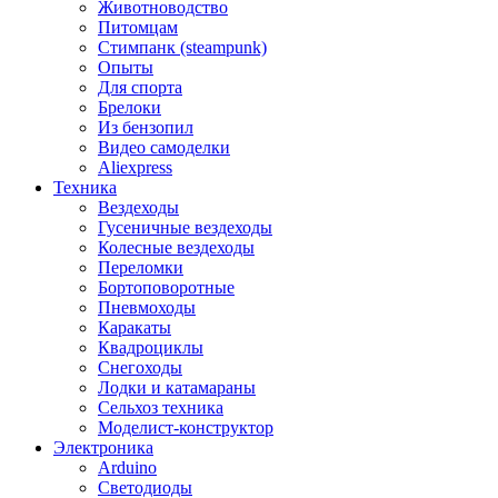
Животноводство
Питомцам
Стимпанк (steampunk)
Опыты
Для спорта
Брелоки
Из бензопил
Видео самоделки
Aliexpress
Техника
Вездеходы
Гусеничные вездеходы
Колесные вездеходы
Переломки
Бортоповоротные
Пневмоходы
Каракаты
Квадроциклы
Снегоходы
Лодки и катамараны
Сельхоз техника
Моделист-конструктор
Электроника
Arduino
Светодиоды