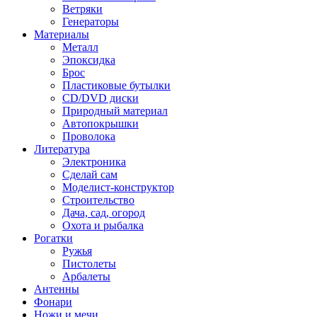
Ветряки
Генераторы
Материалы
Металл
Эпоксидка
Брос
Пластиковые бутылки
CD/DVD диски
Природный материал
Автопокрышки
Проволока
Литература
Электроника
Сделай сам
Моделист-конструктор
Строительство
Дача, сад, огород
Охота и рыбалка
Рогатки
Ружья
Пистолеты
Арбалеты
Антенны
Фонари
Ножи и мечи