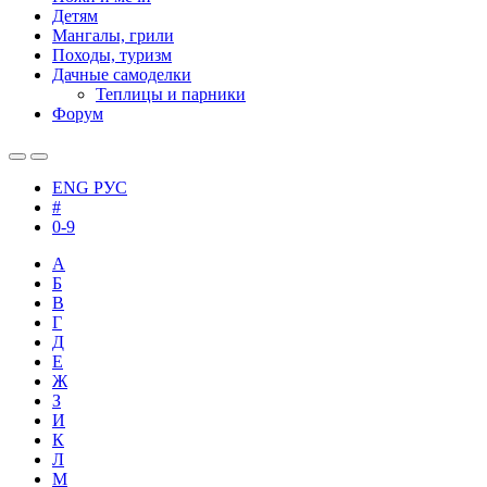
Детям
Мангалы, грили
Походы, туризм
Дачные самоделки
Теплицы и парники
Форум
ENG
РУС
#
0-9
А
Б
В
Г
Д
Е
Ж
З
И
К
Л
М