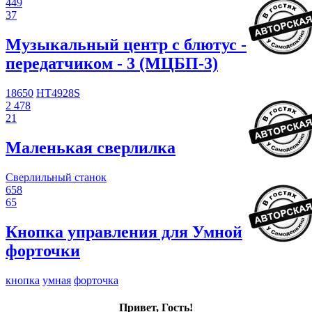
449
37
Музыкальный центр с блютус -
передатчиком - 3 (МЦБП-3)
18650
HT4928S
2 478
21
Маленькая сверлилка
Сверлильный станок
658
65
Кнопка управления для Умной
форточки
кнопка
умная
форточка
Привет, Гость!