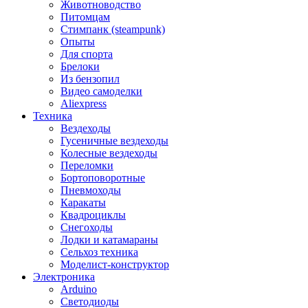
Животноводство
Питомцам
Стимпанк (steampunk)
Опыты
Для спорта
Брелоки
Из бензопил
Видео самоделки
Aliexpress
Техника
Вездеходы
Гусеничные вездеходы
Колесные вездеходы
Переломки
Бортоповоротные
Пневмоходы
Каракаты
Квадроциклы
Снегоходы
Лодки и катамараны
Сельхоз техника
Моделист-конструктор
Электроника
Arduino
Светодиоды