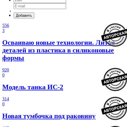
Добавить
556
3
Осваиваю новые технологии. Литье
деталей из пластика в силиконовые
формы
920
0
Модель танка ИС-2
314
0
Новая тумбочка под раковину