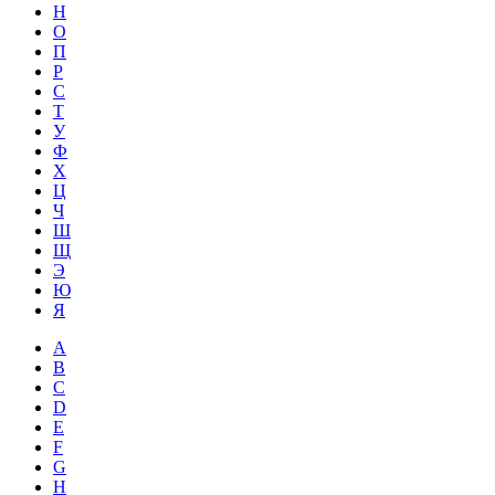
Н
О
П
Р
С
Т
У
Ф
Х
Ц
Ч
Ш
Щ
Э
Ю
Я
A
B
C
D
E
F
G
H