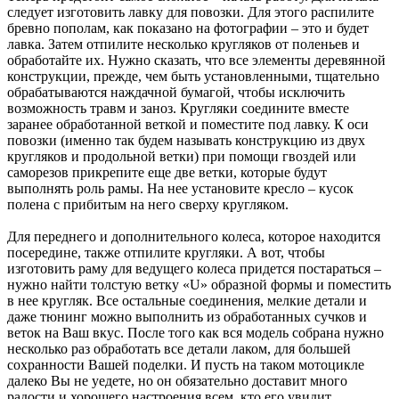
следует изготовить лавку для повозки. Для этого распилите
бревно пополам, как показано на фотографии – это и будет
лавка. Затем отпилите несколько кругляков от поленьев и
обработайте их. Нужно сказать, что все элементы деревянной
конструкции, прежде, чем быть установленными, тщательно
обрабатываются наждачной бумагой, чтобы исключить
возможность травм и заноз. Кругляки соедините вместе
заранее обработанной веткой и поместите под лавку. К оси
повозки (именно так будем называть конструкцию из двух
кругляков и продольной ветки) при помощи гвоздей или
саморезов прикрепите еще две ветки, которые будут
выполнять роль рамы. На нее установите кресло – кусок
полена с прибитым на него сверху кругляком.
Для переднего и дополнительного колеса, которое находится
посередине, также отпилите кругляки. А вот, чтобы
изготовить раму для ведущего колеса придется постараться –
нужно найти толстую ветку «U» образной формы и поместить
в нее кругляк. Все остальные соединения, мелкие детали и
даже тюнинг можно выполнить из обработанных сучков и
веток на Ваш вкус. После того как вся модель собрана нужно
несколько раз обработать все детали лаком, для большей
сохранности Вашей поделки. И пусть на таком мотоцикле
далеко Вы не уедете, но он обязательно доставит много
радости и хорошего настроения всем, кто его увидит.