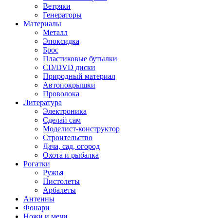
Ветряки
Генераторы
Материалы
Металл
Эпоксидка
Брос
Пластиковые бутылки
CD/DVD диски
Природный материал
Автопокрышки
Проволока
Литература
Электроника
Сделай сам
Моделист-конструктор
Строительство
Дача, сад, огород
Охота и рыбалка
Рогатки
Ружья
Пистолеты
Арбалеты
Антенны
Фонари
Ножи и мечи