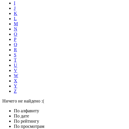
I
J
K
L
M
N
O
P
Q
R
S
T
U
V
W
X
Y
Z
Ничего не найдено :(
По алфавиту
По дате
По рейтингу
По просмотрам