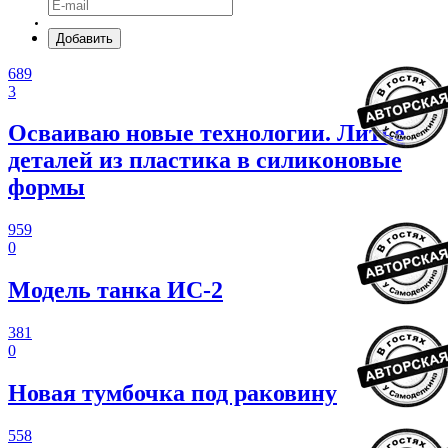
Добавить
689
3
Осваиваю новые технологии. Литье
деталей из пластика в силиконовые
формы
959
0
Модель танка ИС-2
381
0
Новая тумбочка под раковину
558