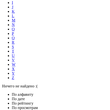
I
J
K
L
M
N
O
P
Q
R
S
T
U
V
W
X
Y
Z
Ничего не найдено :(
По алфавиту
По дате
По рейтингу
По просмотрам