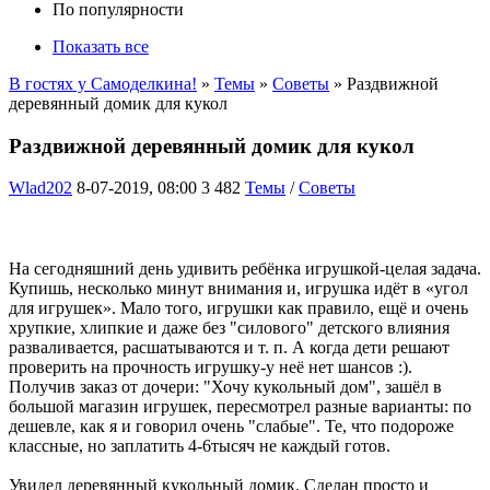
По популярности
Показать все
В гостях у Самоделкина!
»
Темы
»
Советы
» Раздвижной
деревянный домик для кукол
Раздвижной деревянный домик для кукол
Wlad202
8-07-2019, 08:00
3 482
Темы
/
Советы
На сегодняшний день удивить ребёнка игрушкой-целая задача.
Купишь, несколько минут внимания и, игрушка идёт в «угол
для игрушек». Мало того, игрушки как правило, ещё и очень
хрупкие, хлипкие и даже без "силового" детского влияния
разваливается, расшатываются и т. п. А когда дети решают
проверить на прочность игрушку-у неё нет шансов :).
Получив заказ от дочери: "Хочу кукольный дом", зашёл в
большой магазин игрушек, пересмотрел разные варианты: по
дешевле, как я и говорил очень "слабые". Те, что подороже
классные, но заплатить 4-6тысяч не каждый готов.
Увидел деревянный кукольный домик. Сделан просто и