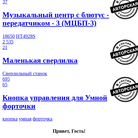
37
Музыкальный центр с блютус -
передатчиком - 3 (МЦБП-3)
18650
HT4928S
2 535
21
Маленькая сверлилка
Сверлильный станок
695
65
Кнопка управления для Умной
форточки
кнопка
умная
форточка
Привет, Гость!