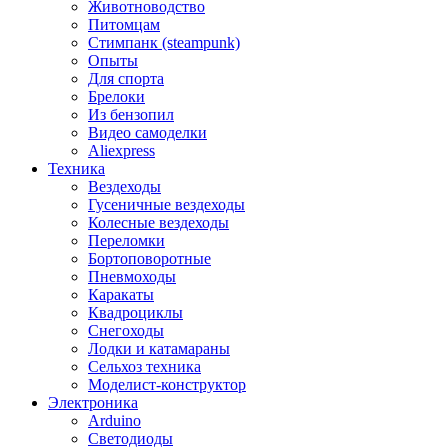
Животноводство
Питомцам
Стимпанк (steampunk)
Опыты
Для спорта
Брелоки
Из бензопил
Видео самоделки
Aliexpress
Техника
Вездеходы
Гусеничные вездеходы
Колесные вездеходы
Переломки
Бортоповоротные
Пневмоходы
Каракаты
Квадроциклы
Снегоходы
Лодки и катамараны
Сельхоз техника
Моделист-конструктор
Электроника
Arduino
Светодиоды