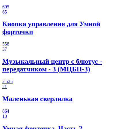
695
65
Кнопка управления для Умной
форточки
558
37
Музыкальный центр с блютус -
передатчиком - 3 (МЦБП-3)
2 535
21
Маленькая сверлилка
864
13
Умная форточка. Часть 2