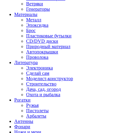
Ветряки
Генераторы
Материалы
Металл
Эпоксидка
Брос
Пластиковые бутылки
CD/DVD диски
Природный материал
Автопокрышки
Проволока
Литература
Электроника
Сделай сам
Моделист-конструктор
Строительство
Дача, сад, огород
Охота и рыбалка
Рогатки
Ружья
Пистолеты
Арбалеты
Антенны
Фонари
Ножи и мечи