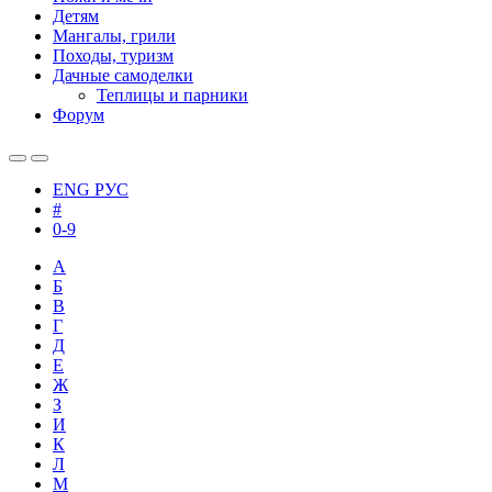
Детям
Мангалы, грили
Походы, туризм
Дачные самоделки
Теплицы и парники
Форум
ENG
РУС
#
0-9
А
Б
В
Г
Д
Е
Ж
З
И
К
Л
М