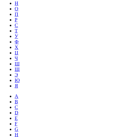
Н
О
П
Р
С
Т
У
Ф
Х
Ц
Ч
Ш
Щ
Э
Ю
Я
A
B
C
D
E
F
G
H