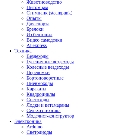
Животноводство
Питомцам
Стимпанк (steampunk)
Опыты
Для спорта
Брелоки
Из бензопил
Видео самоделки
Aliexpress
Техника
Вездеходы
Гусеничные вездеходы
Колесные вездеходы
Переломки
Бортоповоротные
Пневмоходы
Каракаты
Квадроциклы
Снегоходы
Лодки и катамараны
Сельхоз техника
Моделист-конструктор
Электроника
Arduino
Светодиоды