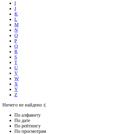
I
J
K
L
M
N
O
P
Q
R
S
T
U
V
W
X
Y
Z
Ничего не найдено :(
По алфавиту
По дате
По рейтингу
По просмотрам