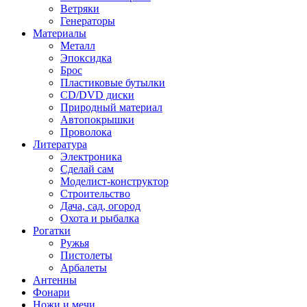
Ветряки
Генераторы
Материалы
Металл
Эпоксидка
Брос
Пластиковые бутылки
CD/DVD диски
Природный материал
Автопокрышки
Проволока
Литература
Электроника
Сделай сам
Моделист-конструктор
Строительство
Дача, сад, огород
Охота и рыбалка
Рогатки
Ружья
Пистолеты
Арбалеты
Антенны
Фонари
Ножи и мечи