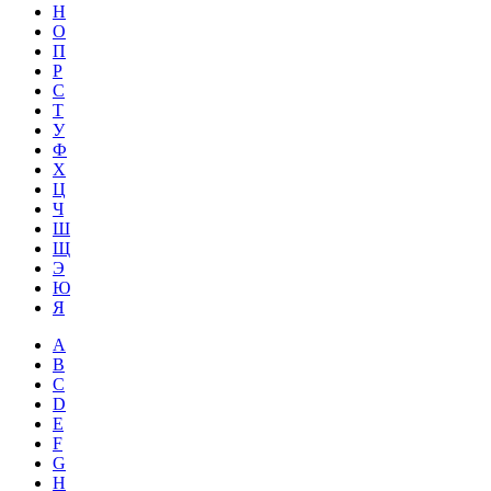
Н
О
П
Р
С
Т
У
Ф
Х
Ц
Ч
Ш
Щ
Э
Ю
Я
A
B
C
D
E
F
G
H