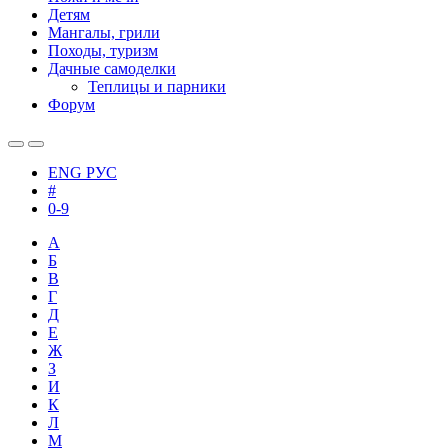
Детям
Мангалы, грили
Походы, туризм
Дачные самоделки
Теплицы и парники
Форум
ENG
РУС
#
0-9
А
Б
В
Г
Д
Е
Ж
З
И
К
Л
М