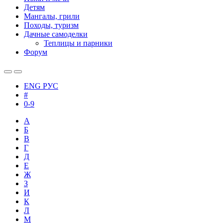
Детям
Мангалы, грили
Походы, туризм
Дачные самоделки
Теплицы и парники
Форум
ENG
РУС
#
0-9
А
Б
В
Г
Д
Е
Ж
З
И
К
Л
М