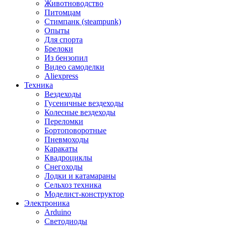
Животноводство
Питомцам
Стимпанк (steampunk)
Опыты
Для спорта
Брелоки
Из бензопил
Видео самоделки
Aliexpress
Техника
Вездеходы
Гусеничные вездеходы
Колесные вездеходы
Переломки
Бортоповоротные
Пневмоходы
Каракаты
Квадроциклы
Снегоходы
Лодки и катамараны
Сельхоз техника
Моделист-конструктор
Электроника
Arduino
Светодиоды