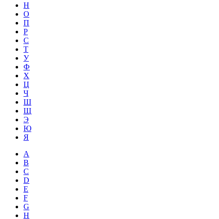
Н
О
П
Р
С
Т
У
Ф
Х
Ц
Ч
Ш
Щ
Э
Ю
Я
A
B
C
D
E
F
G
H