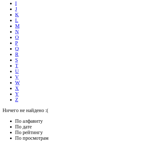
I
J
K
L
M
N
O
P
Q
R
S
T
U
V
W
X
Y
Z
Ничего не найдено :(
По алфавиту
По дате
По рейтингу
По просмотрам