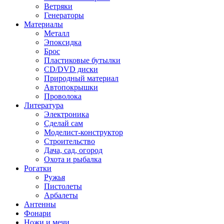
Ветряки
Генераторы
Материалы
Металл
Эпоксидка
Брос
Пластиковые бутылки
CD/DVD диски
Природный материал
Автопокрышки
Проволока
Литература
Электроника
Сделай сам
Моделист-конструктор
Строительство
Дача, сад, огород
Охота и рыбалка
Рогатки
Ружья
Пистолеты
Арбалеты
Антенны
Фонари
Ножи и мечи