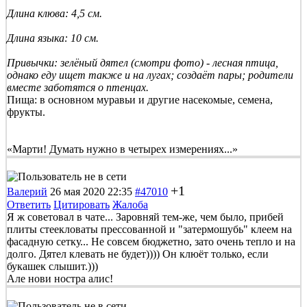
Длина клюва: 4,5 см.
Длина языка: 10 см.
Привычки: зелёный дятел (смотри фото) - лесная птица,
однако еду ищет также и на лугах; создаёт пары; родители
вместе заботятся о птенцах.
Пища: в основном муравьи и другие насекомые, семена,
фрукты.
«Марти! Думать нужно в четырех измерениях...»
+1
Валерий
26 мая 2020 22:35
#47010
Ответить
Цитировать
Жалоба
Я ж советовал в чате... Заровняй тем-же, чем было, прибей
плиты стеекловаты прессованной и "затермошубь" клеем на
фасадную сетку... Не совсем бюджетно, зато очень тепло и на
долго. Дятел клевать не будет)))) Он клюёт только, если
букашек слышит.)))
Але нови ностра алис!