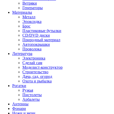
Ветряки
Генераторы
Материалы
Металл
Эпоксидка
Брос
Пластиковые бутылки
CD/DVD диски
Природный материал
Автопокрышки
Проволока
Литература
Электроника
Сделай сам
Моделист-конструктор
Строительство
Дача, сад, огород
Охота и рыбалка
Рогатки
Ружья
Пистолеты
Арбалеты
Антенны
Фонари
Ножи и мечи