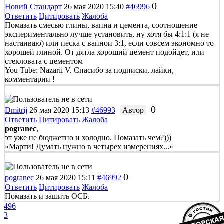
0
Новий Стандарт
26 мая 2020 15:40
#46996
Ответить
Цитировать
Жалоба
Помазать смесью глины, вапна и цемента, соотношение
экспериментально лучше установить, ну хотя бы 4:1:1 (я не
настаиваю) или песка с вапнои 3:1, если совсем экономно то
хорошей глиной. От дятла хороший цемент подойдет, или
стекловата с цементом
You Tube: Nazarii V. Спасибо за подписки, лайки,
комментарии !
0
Dmitrij
26 мая 2020 15:13
#46993
Автор
Ответить
Цитировать
Жалоба
pogranec
,
эт уже не бюджетно и холодно. Помазать чем?)))
«Марти! Думать нужно в четырех измерениях...»
0
pogranec
26 мая 2020 15:11
#46992
Ответить
Цитировать
Жалоба
Помазать и зашить ОСБ.
496
3