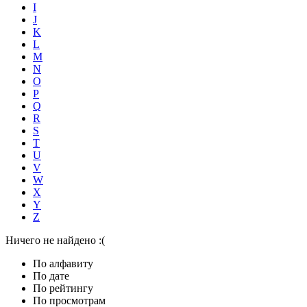
I
J
K
L
M
N
O
P
Q
R
S
T
U
V
W
X
Y
Z
Ничего не найдено :(
По алфавиту
По дате
По рейтингу
По просмотрам