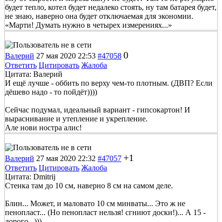
будет тепло, котел будет недалеко стоять, ну там батарея будет,
не знаю, наверно она будет отключаемая для экономии.
«Марти! Думать нужно в четырех измерениях...»
0
Валерий
27 мая 2020 22:53
#47058
Ответить
Цитировать
Жалоба
Цитата: Валерий
И ещё лучше - оббить по верху чем-то плотным. (ДВП? Если
дёшево надо - то пойдёт))))
Сейчас подумал, идеальный вариант - гипсокартон! И
выраснивание и утепление и укрепление.
Але нови ностра алис!
+1
Валерий
27 мая 2020 22:32
#47057
Ответить
Цитировать
Жалоба
Цитата: Dmitrij
Стенка там до 10 см, наверно 8 см на самом деле.
Блин... Может, и маловато 10 см минваты... Это ж не
пенопласт... (Но пенопласт нельзя! сгниют доски!)... А 15 -
дорого...)))