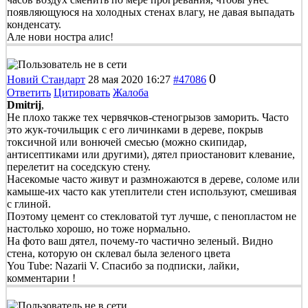
появляющуюся на холодных стенах влагу, не давая выпадать
конденсату.
Але нови ностра алис!
0
Новий Стандарт
28 мая 2020 16:27
#47086
Ответить
Цитировать
Жалоба
Dmitrij
,
Не плохо также тех червячков-стеногрызов заморить. Часто
это жук-точильщик с его личинками в дереве, покрыв
токсичной или вонючей смесью (можно скипидар,
антисептиками или другими), дятел приостановит клевание,
перелетит на соседскую стену.
Насекомые часто живут и размножаются в дереве, соломе или
камыше-их часто как утеплители стен используют, смешивая
с глиной.
Поэтому цемент со стекловатой тут лучше, с пенопластом не
настолько хорошо, но тоже нормально.
На фото ваш дятел, почему-то частично зеленый. Видно
стена, которую он склевал была зеленого цвета
You Tube: Nazarii V. Спасибо за подписки, лайки,
комментарии !