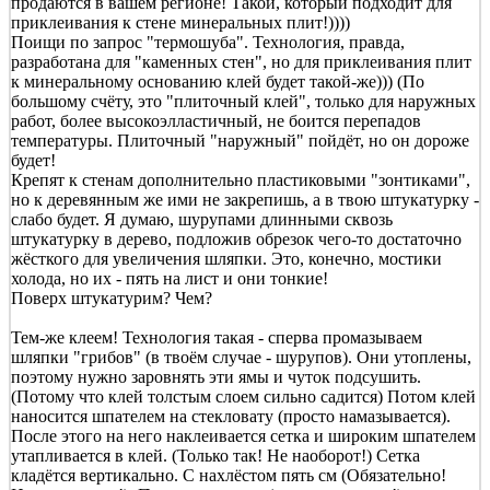
продаются в вашем регионе! Такой, который подходит для
приклеивания к стене минеральных плит!))))
Поищи по запрос "термошуба". Технология, правда,
разработана для "каменных стен", но для приклеивания плит
к минеральному основанию клей будет такой-же))) (По
большому счёту, это "плиточный клей", только для наружных
работ, более высокоэлластичный, не боится перепадов
температуры. Плиточный "наружный" пойдёт, но он дороже
будет!
Крепят к стенам дополнительно пластиковыми "зонтиками",
но к деревянным же ими не закрепишь, а в твою штукатурку -
слабо будет. Я думаю, шурупами длинными сквозь
штукатурку в дерево, подложив обрезок чего-то достаточно
жёсткого для увеличения шляпки. Это, конечно, мостики
холода, но их - пять на лист и они тонкие!
Поверх штукатурим? Чем?
Тем-же клеем! Технология такая - сперва промазываем
шляпки "грибов" (в твоём случае - шурупов). Они утоплены,
поэтому нужно заровнять эти ямы и чуток подсушить.
(Потому что клей толстым слоем сильно садится) Потом клей
наносится шпателем на стекловату (просто намазывается).
После этого на него наклеивается сетка и широким шпателем
утапливается в клей. (Только так! Не наоборот!) Сетка
кладётся вертикально. С нахлёстом пять см (Обязательно!