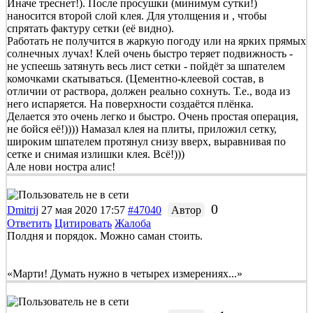
Иначе треснет!). После просушки (минимум сутки!)
наносится второй слой клея. Для утолщения и , чтобы
спрятать фактуру сетки (её видно).
Работать не получится в жаркую погоду или на ярких прямых
солнечных лучах! Клей очень быстро теряет подвижность -
не успеешь затянуть весь лист сетки - пойдёт за шпателем
комочками скатываться. (Цементно-клеевой состав, в
отличии от раствора, должен реально сохнуть. Т.е., вода из
него испаряется. На поверхности создаётся плёнка.
Делается это очень легко и быстро. Очень простая операция,
не бойся её!)))) Намазал клея на плиты, приложил сетку,
широким шпателем протянул снизу вверх, выравнивая по
сетке и снимая излишки клея. Всё!)))
Але нови ностра алис!
0
Dmitrij
27 мая 2020 17:57
#47040
Автор
Ответить
Цитировать
Жалоба
Полдня и порядок. Можно саман стоить.
«Марти! Думать нужно в четырех измерениях...»