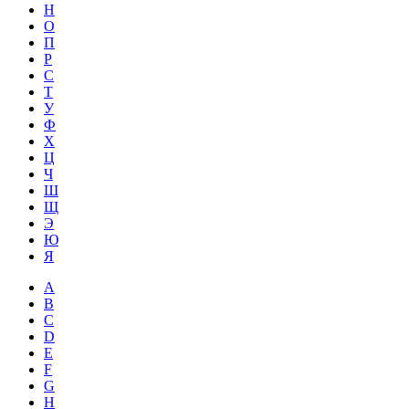
Н
О
П
Р
С
Т
У
Ф
Х
Ц
Ч
Ш
Щ
Э
Ю
Я
A
B
C
D
E
F
G
H