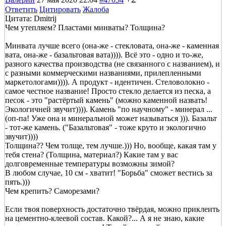
Ответить
Цитировать
Жалоба
Цитата: Dmitrij
Чем утепляем? Пластами минваты? Толщина?
Минвата лучше всего (она-же - стекловата, она-же - каменная
вата, она-же - базальтовая вата)))). Всё это - одно и то-же,
разного качества производства (не связанного с названием), и
с разными коммерческими названиями, прилепленными
маркетологами)))). А продукт - идентичен. Стеловолокно -
самое честное название! Просто стекло делается из песка, а
песок - это "растёртый камень" (можно каменной назвать!
Экологичней звучит)))). Камень "по научному" - минерал ...
(оп-па! Уже она и минеральной может называться ))). Базальт
- тот-же камень. ("Базальтовая" - тоже круто и экологично
звучит))))
Толщина?? Чем толще, тем лучше.))) Но, вообще, какая там у
тебя стена? (Толщина, материал?) Какие там у вас
долговременные температуры возможны зимой?
В любом случае, 10 см - хватит! "Борьба" сможет вестись за
пять.)))
Чем крепить? Саморезами?
Если твоя поверхность достаточно твёрдая, можно приклеить
на цементно-клеевой состав. Какой?... А я не знаю, какие