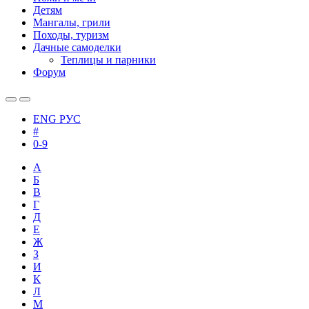
Детям
Мангалы, грили
Походы, туризм
Дачные самоделки
Теплицы и парники
Форум
ENG
РУС
#
0-9
А
Б
В
Г
Д
Е
Ж
З
И
К
Л
М