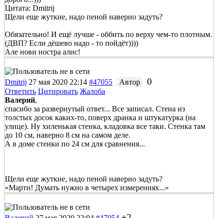
Цитата: Dmitrij
Щели еще жуткие, надо пеной наверно задуть?
Обязательно! И ещё лучше - оббить по верху чем-то плотным.
(ДВП? Если дёшево надо - то пойдёт))))
Але нови ностра алис!
0
Dmitrij
27 мая 2020 22:14
#47055
Автор
Ответить
Цитировать
Жалоба
Валерий
,
спасибо за развернутый ответ... Все записал. Стена из
толстых досок каких-то, поверх дранка и штукатурка (на
улице). Ну хиленькая стенка, кладовка все таки. Стенка там
до 10 см, наверно 8 см на самом деле.
А в доме стенки по 24 см для сравнения...
Щели еще жуткие, надо пеной наверно задуть?
«Марти! Думать нужно в четырех измерениях...»
+2
Валерий
27 мая 2020 22:04
#47054