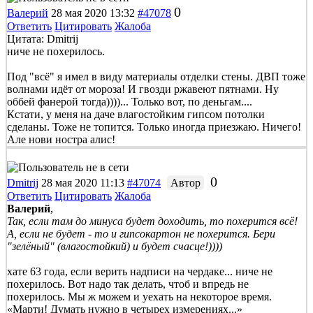
0
Валерий
28 мая 2020 13:32
#47078
Ответить
Цитировать
Жалоба
Цитата: Dmitrij
ниче не похерилось.
Под "всё" я имел в виду материалы отделки стены. ДВП тоже
волнами идёт от мороза! И гвозди ржавеют пятнами. Ну
оббей фанерой тогда))))... Только вот, по деньгам....
Кстати, у меня на даче влагостойким гипсом потолки
сделаны. Тоже не топится. Только иногда приезжаю. Ничего!
Але нови ностра алис!
0
Dmitrij
28 мая 2020 11:13
#47074
Автор
Ответить
Цитировать
Жалоба
Валерий
,
Так, если там до минуса будет доходить, то похерится всё!
А, если не будет - то и гипсокартон не похерится. Бери
"зелёный" (влагостойкий) и будет счасце!))))
хате 63 года, если верить надписи на чердаке... ниче не
похерилось. Вот надо так делать, чтоб и впредь не
похерилось. Мы ж можем и уехать на некоторое время.
«Марти! Думать нужно в четырех измерениях...»