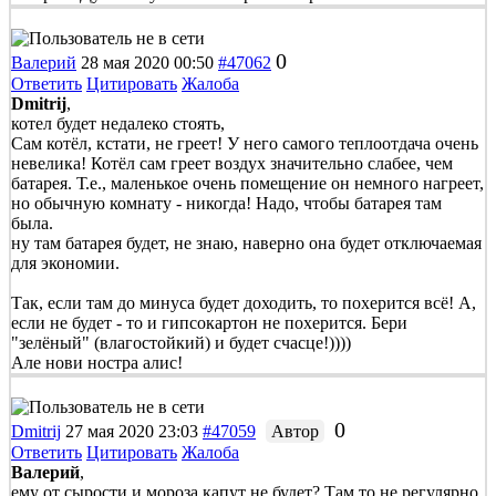
0
Валерий
28 мая 2020 00:50
#47062
Ответить
Цитировать
Жалоба
Dmitrij
,
котел будет недалеко стоять,
Сам котёл, кстати, не греет! У него самого теплоотдача очень
невелика! Котёл сам греет воздух значительно слабее, чем
батарея. Т.е., маленькое очень помещение он немного нагреет,
но обычную комнату - никогда! Надо, чтобы батарея там
была.
ну там батарея будет, не знаю, наверно она будет отключаемая
для экономии.
Так, если там до минуса будет доходить, то похерится всё! А,
если не будет - то и гипсокартон не похерится. Бери
"зелёный" (влагостойкий) и будет счасце!))))
Але нови ностра алис!
0
Dmitrij
27 мая 2020 23:03
#47059
Автор
Ответить
Цитировать
Жалоба
Валерий
,
ему от сырости и мороза капут не будет? Там то не регулярно