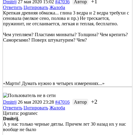
+1
Dmitrij
27 мая 2020 15:02
#47036
Автор
Ответить
Цитировать
Жалоба
Крепкая древняя обмазка... глина 3 ведра и 2 ведра требухи с
сеновала (мелкое сено, полова и пр.) Не трескается,
пружинит, не отслаивается, легкая и теплая, бесплатно.
Чем утепляем? Пластами минваты? Толщина? Чем крепить?
Саморезами? Поверх штукатурим? Чем?
«Марти! Думать нужно в четырех измерениях...»
+2
Dmitrij
26 мая 2020 23:28
#47016
Автор
Ответить
Цитировать
Жалоба
Цитата: pogranec
Dmitrij
,
А у нас только черные дятлы. Причем лет 30 назад их у нас
вообще не было