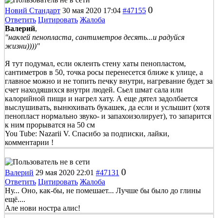
0
Новий Стандарт
30 мая 2020 17:04
#47155
Ответить
Цитировать
Жалоба
Валерий
,
"наклей пенопласта, сантиметров десять...и радуйся
жизни))))"
Я тут подумал, если оклеить стену хаты пенопластом,
сантиметров в 50, точка росы перенесется ближе к улице, а
главное можно и не топить печку внутри, нагревание будет за
счет находяшихся внутри людей. Сьел шмат сала или
калорийной пищи и нагрел хату. А еще дятел задолбается
выслушивать, вынюхивать букашек, да если и услышит (хотя
пенопласт нормально звуко- и запахоизолирует), то запарится
к ним прорыватся на 50 см
You Tube: Nazarii V. Спасибо за подписки, лайки,
комментарии !
0
Валерий
29 мая 2020 22:01
#47131
Ответить
Цитировать
Жалоба
Ну... Оно, как-бы, не помешает... Лучше бы было до глины
ещё....
Але нови ностра алис!