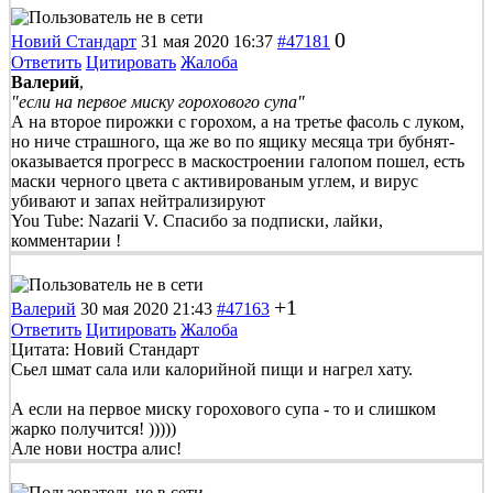
0
Новий Стандарт
31 мая 2020 16:37
#47181
Ответить
Цитировать
Жалоба
Валерий
,
"если на первое миску горохового супа"
А на второе пирожки с горохом, а на третье фасоль с луком,
но ниче страшного, ща же во по ящику месяца три бубнят-
оказывается прогресс в маскостроении галопом пошел, есть
маски черного цвета с активированым углем, и вирус
убивают и запах нейтрализируют
You Tube: Nazarii V. Спасибо за подписки, лайки,
комментарии !
+1
Валерий
30 мая 2020 21:43
#47163
Ответить
Цитировать
Жалоба
Цитата: Новий Стандарт
Сьел шмат сала или калорийной пищи и нагрел хату.
А если на первое миску горохового супа - то и слишком
жарко получится! )))))
Але нови ностра алис!