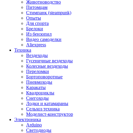
Животноводство
Питомцам
Стимпанк (steampunk)
Опыты
Для спорта
Брелоки
Из бензопил
Видео самоделки
Aliexpress
Техника
Вездеходы
Гусеничные вездеходы
Колесные вездеходы
Переломки
Бортоповоротные
Пневмоходы
Каракаты
Квадроциклы
Снегоходы
Лодки и катамараны
Сельхоз техника
Моделист-конструктор
Электроника
Arduino
Светодиоды