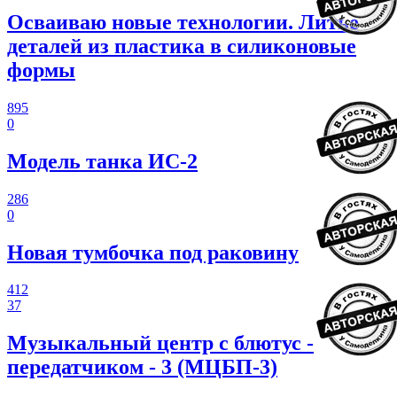
Осваиваю новые технологии. Литье
деталей из пластика в силиконовые
формы
895
0
Модель танка ИС-2
286
0
Новая тумбочка под раковину
412
37
Музыкальный центр с блютус -
передатчиком - 3 (МЦБП-3)