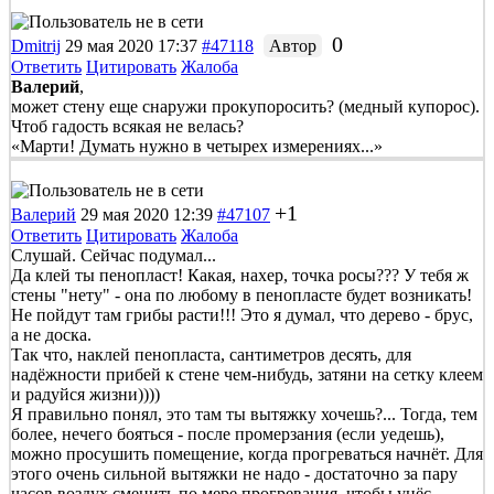
0
Dmitrij
29 мая 2020 17:37
#47118
Автор
Ответить
Цитировать
Жалоба
Валерий
,
может стену еще снаружи прокупоросить? (медный купорос).
Чтоб гадость всякая не велась?
«Марти! Думать нужно в четырех измерениях...»
+1
Валерий
29 мая 2020 12:39
#47107
Ответить
Цитировать
Жалоба
Слушай. Сейчас подумал...
Да клей ты пенопласт! Какая, нахер, точка росы??? У тебя ж
стены "нету" - она по любому в пенопласте будет возникать!
Не пойдут там грибы расти!!! Это я думал, что дерево - брус,
а не доска.
Так что, наклей пенопласта, сантиметров десять, для
надёжности прибей к стене чем-нибудь, затяни на сетку клеем
и радуйся жизни))))
Я правильно понял, это там ты вытяжку хочешь?... Тогда, тем
более, нечего бояться - после промерзания (если уедешь),
можно просушить помещение, когда прогреваться начнёт. Для
этого очень сильной вытяжки не надо - достаточно за пару
часов воздух сменить по мере прогревания, чтобы унёс