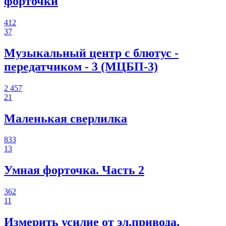
форточки
412
37
Музыкальный центр с блютус -
передатчиком - 3 (МЦБП-3)
2 457
21
Маленькая сверлилка
833
13
Умная форточка. Часть 2
362
11
Измерить усилие от эл.привода.