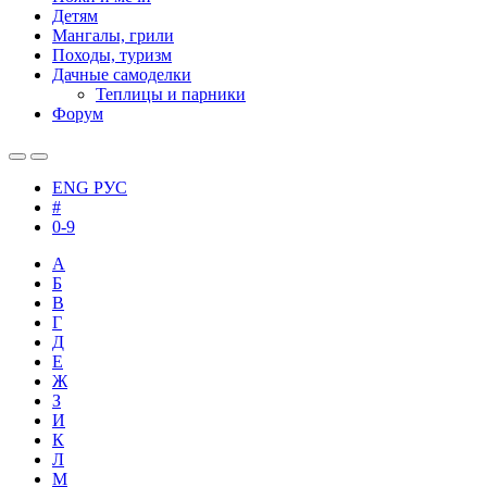
Детям
Мангалы, грили
Походы, туризм
Дачные самоделки
Теплицы и парники
Форум
ENG
РУС
#
0-9
А
Б
В
Г
Д
Е
Ж
З
И
К
Л
М