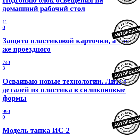
Подгоняю блок освещения на
домашний рабочий стол
11
0
Защита пластиковой карточки, а так
же проездного
740
3
Осваиваю новые технологии. Литье
деталей из пластика в силиконовые
формы
990
0
Модель танка ИС-2