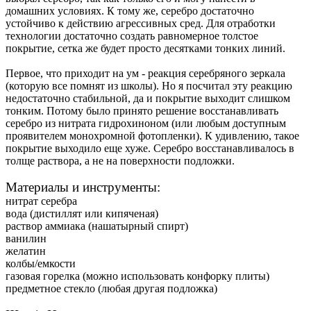
домашних условиях. К тому же, серебро достаточно
устойчиво к действию агрессивных сред. Для отработки
технологии достаточно создать равномерное толстое
покрытие, сетка же будет просто десятками тонких линий.
Первое, что приходит на ум - реакция серебряного зеркала
(которую все помнят из школы). Но я посчитал эту реакцию
недостаточно стабильной, да и покрытие выходит слишком
тонким. Потому было принято решение восстанавливать
серебро из нитрата гидрохиноном (или любым доступным
проявителем монохромной фотопленки). К удивлению, такое
покрытие выходило еще хуже. Серебро восстанавливалось в
толще раствора, а не на поверхности подложки.
Материалы и инструменты:
нитрат серебра
вода (дистиллят или кипяченая)
раствор аммиака (нашатырный спирт)
ванилин
желатин
колбы/емкости
газовая горелка (можно использовать конфорку плиты)
предметное стекло (любая другая подложка)