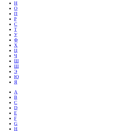
Н
О
П
Р
С
Т
У
Ф
Х
Ц
Ч
Ш
Щ
Э
Ю
Я
A
B
C
D
E
F
G
H