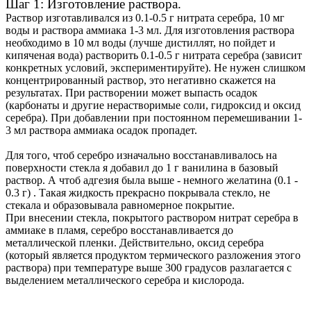
Шаг 1: Изготовление раствора.
Раствор изготавливался из 0.1-0.5 г нитрата серебра, 10 мг
воды и раствора аммиака 1-3 мл. Для изготовления раствора
необходимо в 10 мл воды (лучше дистиллят, но пойдет и
кипяченая вода) растворить 0.1-0.5 г нитрата серебра (зависит
конкретных условий, экспериментируйте). Не нужен слишком
концентрированный раствор, это негативно скажется на
результатах. При растворении может выпасть осадок
(карбонаты и другие нерастворимые соли, гидроксид и оксид
серебра). При добавлении при постоянном перемешивании 1-
3 мл раствора аммиака осадок пропадет.
Для того, чтоб серебро изначально восстанавливалось на
поверхности стекла я добавил до 1 г ванилина в базовый
раствор. А чтоб адгезия была выше - немного желатина (0.1 -
0.3 г) . Такая жидкость прекрасно покрывала стекло, не
стекала и образовывала равномерное покрытие.
При внесении стекла, покрытого раствором нитрат серебра в
аммиаке в пламя, серебро восстанавливается до
металлической пленки. Действительно, оксид серебра
(который является продуктом термического разложения этого
раствора) при температуре выше 300 градусов разлагается с
выделением металлического серебра и кислорода.