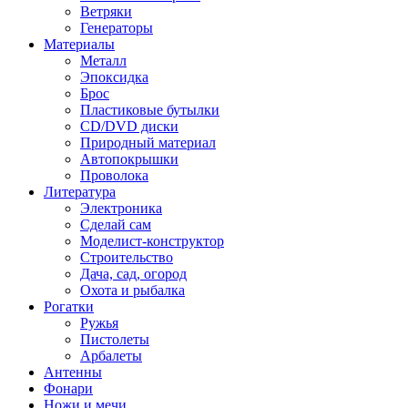
Ветряки
Генераторы
Материалы
Металл
Эпоксидка
Брос
Пластиковые бутылки
CD/DVD диски
Природный материал
Автопокрышки
Проволока
Литература
Электроника
Сделай сам
Моделист-конструктор
Строительство
Дача, сад, огород
Охота и рыбалка
Рогатки
Ружья
Пистолеты
Арбалеты
Антенны
Фонари
Ножи и мечи