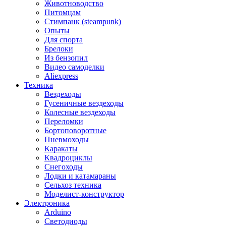
Животноводство
Питомцам
Стимпанк (steampunk)
Опыты
Для спорта
Брелоки
Из бензопил
Видео самоделки
Aliexpress
Техника
Вездеходы
Гусеничные вездеходы
Колесные вездеходы
Переломки
Бортоповоротные
Пневмоходы
Каракаты
Квадроциклы
Снегоходы
Лодки и катамараны
Сельхоз техника
Моделист-конструктор
Электроника
Arduino
Светодиоды