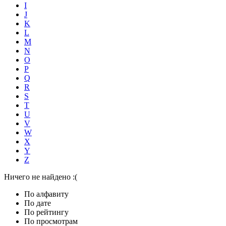
I
J
K
L
M
N
O
P
Q
R
S
T
U
V
W
X
Y
Z
Ничего не найдено :(
По алфавиту
По дате
По рейтингу
По просмотрам