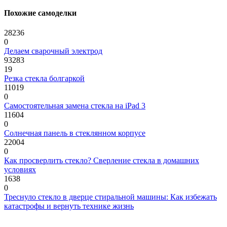
Похожие самоделки
28236
0
Делаем сварочный электрод
93283
19
Резка стекла болгаркой
11019
0
Самостоятельная замена стекла на iPad 3
11604
0
Солнечная панель в стеклянном корпусе
22004
0
Как просверлить стекло? Сверление стекла в домашних
условиях
1638
0
Треснуло стекло в дверце стиральной машины: Как избежать
катастрофы и вернуть технике жизнь