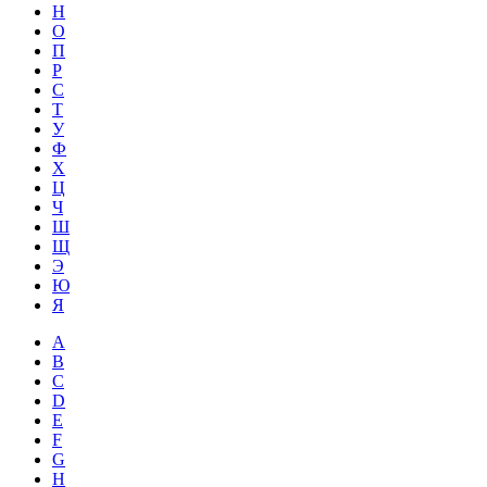
Н
О
П
Р
С
Т
У
Ф
Х
Ц
Ч
Ш
Щ
Э
Ю
Я
A
B
C
D
E
F
G
H