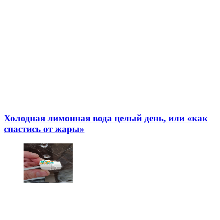
Холодная лимонная вода целый день, или «как
спастись от жары»