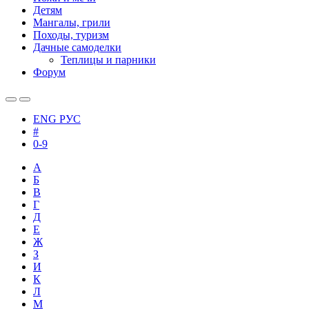
Детям
Мангалы, грили
Походы, туризм
Дачные самоделки
Теплицы и парники
Форум
ENG
РУС
#
0-9
А
Б
В
Г
Д
Е
Ж
З
И
К
Л
М