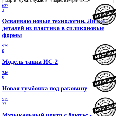
«Марти! Думать нужно в четырех измерениях...»
637
3
Осваиваю новые технологии. Литье
деталей из пластика в силиконовые
формы
939
0
Модель танка ИС-2
346
0
Новая тумбочка под раковину
515
37
Музыкальный центр с блютус -