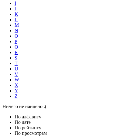
I
J
K
L
M
N
O
P
Q
R
S
T
U
V
W
X
Y
Z
Ничего не найдено :(
По алфавиту
По дате
По рейтингу
По просмотрам