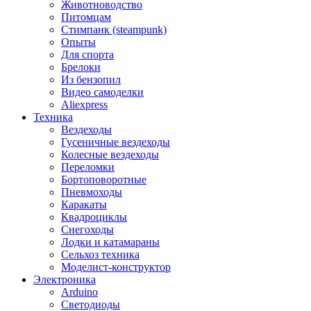
Животноводство
Питомцам
Стимпанк (steampunk)
Опыты
Для спорта
Брелоки
Из бензопил
Видео самоделки
Aliexpress
Техника
Вездеходы
Гусеничные вездеходы
Колесные вездеходы
Переломки
Бортоповоротные
Пневмоходы
Каракаты
Квадроциклы
Снегоходы
Лодки и катамараны
Сельхоз техника
Моделист-конструктор
Электроника
Arduino
Светодиоды