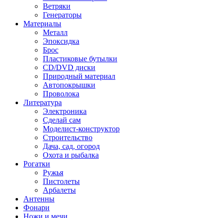
Ветряки
Генераторы
Материалы
Металл
Эпоксидка
Брос
Пластиковые бутылки
CD/DVD диски
Природный материал
Автопокрышки
Проволока
Литература
Электроника
Сделай сам
Моделист-конструктор
Строительство
Дача, сад, огород
Охота и рыбалка
Рогатки
Ружья
Пистолеты
Арбалеты
Антенны
Фонари
Ножи и мечи