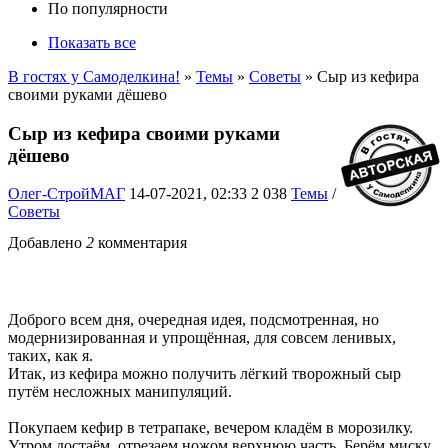
По популярности
Показать все
В гостях у Самоделкина!
»
Темы
»
Советы
» Сыр из кефира
своими руками дёшево
Сыр из кефира своими руками
дёшево
Олег-СтройМАГ
14-07-2021, 02:33
2 038
Темы
/
Советы
Добавлено
2
комментария
Доброго всем дня, очередная идея, подсмотренная, но
модернизированная и упрощённая, для совсем ленивых,
таких, как я.
Итак, из кефира можно получить лёгкий творожный сыр
путём несложных манипуляций.
Покупаем кефир в тетрапаке, вечером кладём в морозилку.
Утром достаём, отрезаем ножом верхнюю часть. Берём миску,