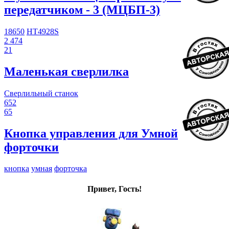
передатчиком - 3 (МЦБП-3)
18650
HT4928S
2 474
21
Маленькая сверлилка
Сверлильный станок
652
65
Кнопка управления для Умной
форточки
кнопка
умная
форточка
Привет, Гость!