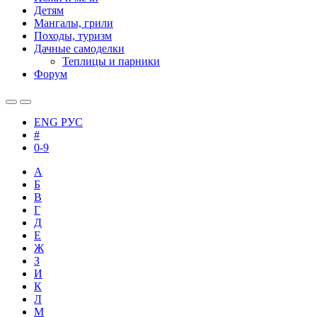
Детям
Мангалы, грили
Походы, туризм
Дачные самоделки
Теплицы и парники
Форум
ENG
РУС
#
0-9
А
Б
В
Г
Д
Е
Ж
З
И
К
Л
М