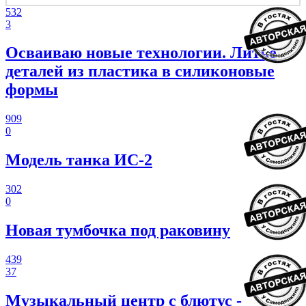
532
3
Осваиваю новые технологии. Литье
деталей из пластика в силиконовые
формы
909
0
Модель танка ИС-2
302
0
Новая тумбочка под раковину
439
37
Музыкальный центр с блютус -