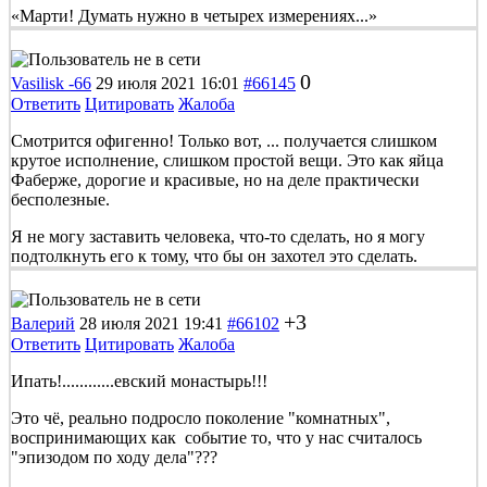
«Марти! Думать нужно в четырех измерениях...»
0
Vasilisk -66
29 июля 2021 16:01
#66145
Ответить
Цитировать
Жалоба
Смотрится офигенно! Только вот, ... получается слишком
крутое исполнение, слишком простой вещи. Это как яйца
Фаберже, дорогие и красивые, но на деле практически
бесполезные.
Я не могу заставить человека, что-то сделать, но я могу
подтолкнуть его к тому, что бы он захотел это сделать.
+3
Валерий
28 июля 2021 19:41
#66102
Ответить
Цитировать
Жалоба
Ипать!............евский монастырь!!!
Это чё, реально подросло поколение "комнатных",
воспринимающих как событие то, что у нас считалось
"эпизодом по ходу дела"???