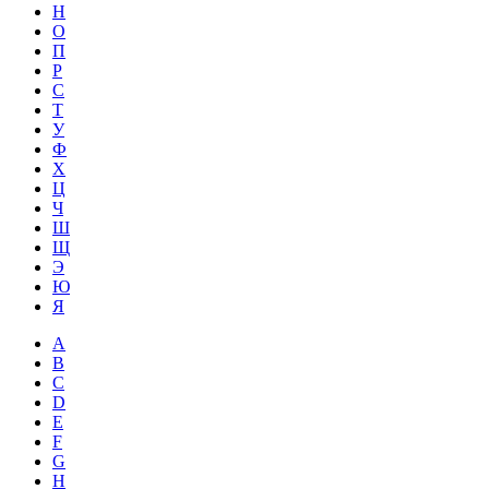
Н
О
П
Р
С
Т
У
Ф
Х
Ц
Ч
Ш
Щ
Э
Ю
Я
A
B
C
D
E
F
G
H