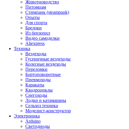
Животноводство
Питомцам
Стимпанк (steampunk)
Опыты
Для спорта
Брелоки
Из бензопил
Видео самоделки
Aliexpress
Техника
Вездеходы
Гусеничные вездеходы
Колесные вездеходы
Переломки
Бортоповоротные
Пневмоходы
Каракаты
Квадроциклы
Снегоходы
Лодки и катамараны
Сельхоз техника
Моделист-конструктор
Электроника
Arduino
Светодиоды