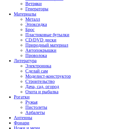
Ветряки
Генераторы
Материалы
Металл
Эпоксидка
Брос
Пластиковые бутылки
CD/DVD диски
Природный материал
Автопокрышки
Проволока
Литература
Электроника
Сделай сам
Моделист-конструктор
Строительство
Дача, сад, огород
Охота и рыбалка
Рогатки
Ружья
Пистолеты
Арбалеты
Антенны
Фонари
Ножи и мечи