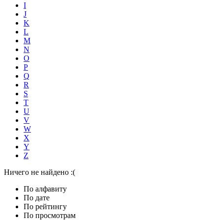
I
J
K
L
M
N
O
P
Q
R
S
T
U
V
W
X
Y
Z
Ничего не найдено :(
По алфавиту
По дате
По рейтингу
По просмотрам