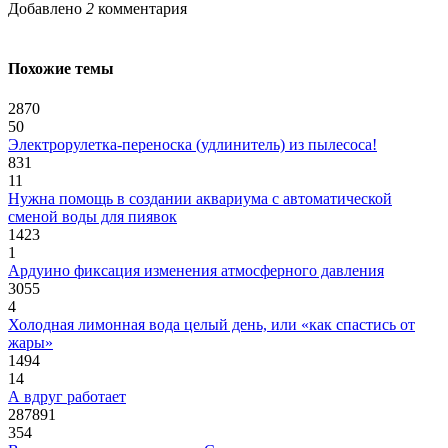
Добавлено
2
комментария
Похожие темы
2870
50
Электрорулетка-переноска (удлинитель) из пылесоса!
831
11
Нужна помощь в создании аквариума с автоматической
сменой воды для пиявок
1423
1
Ардуино фиксация изменения атмосферного давления
3055
4
Холодная лимонная вода целый день, или «как спастись от
жары»
1494
14
А вдруг работает
287891
354