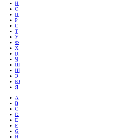
Н
О
П
Р
С
Т
У
Ф
Х
Ц
Ч
Ш
Щ
Э
Ю
Я
A
B
C
D
E
F
G
H