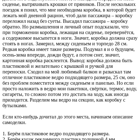
сиденье, вытряхивать крошки от пряников. После нескольких
поездок я понял, что мне необходима коробка, в которой будет
лежать мой дневной рацион, чтоб дали пассажира – коробку
переложил назад без суеты. Высадил пассажира – коробку
обратно. Но размышления и личный опыт подсказали, что
при торможении коробка, лежащая на сиденье, перевернётся,
а содержимое высыпется в ноги. Значит, коробка должна сразу
стоять в ногах. Замерил, между сиденьем и торпедо 28 см.
Редкая коробка имеет такие размеры. Подумал я и о будущем,
осень-зима впереди, дожди будут, а потом снег, значит,
картонная коробка расклеится. Вывод: коробка должна быть
пластиковой и желательно с крышкой и ручкой для
переноски. Сходил на мой любимый балкон и разыскал там
отличное пластиковое ведро подходящего размера, 25 см, оно
без проблем поместится между сиденьем и панелью. Но если
просто наложить в ведро мои пакетики, свёртки, термос, воду,
сигареты, то сложно потом это достать на ходу, как иногда
приходится. Разделим мы ведро на секции, как коробку с
бутылками.
Если кто-нибудь дочитал до этого места, начинаем описание
самоделки.
1. Берём пластиковое ведро подходящего размера.
2. Берём кусок рекламного пластика толщиной 4 мм.