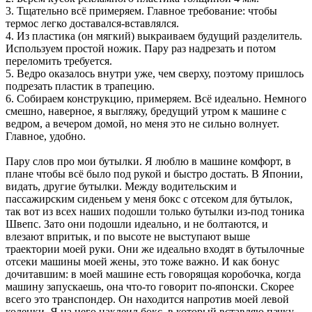
3. Тщательно всё примеряем. Главное требование: чтобы
термос легко доставался-вставлялся.
4. Из пластика (он мягкий) выкраиваем будущий разделитель.
Используем простой ножик. Пару раз надрезать и потом
переломить требуется.
5. Ведро оказалось внутри уже, чем сверху, поэтому пришлось
подрезать пластик в трапецию.
6. Собираем конструкцию, примеряем. Всё идеально. Немного
смешно, наверное, я выгляжу, бредущий утром к машине с
ведром, а вечером домой, но меня это не сильно волнует.
Главное, удобно.
Пару слов про мои бутылки. Я люблю в машине комфорт, в
плане чтобы всё было под рукой и быстро достать. В Японии,
видать, другие бутылки. Между водительским и
пассажирским сиденьем у меня бокс с отсеком для бутылок,
так вот из всех наших подошли только бутылки из-под тоника
Швепс. Зато они подошли идеально, и не болтаются, и
влезают впритык, и по высоте не выступают выше
траектории моей руки. Они же идеально входят в бутылочные
отсеки машины моей жены, это тоже важно. И как бонус
дочитавшим: в моей машине есть говорящая коробочка, когда
машину запускаешь, она что-то говорит по-японски. Скорее
всего это транспондер. Он находится напротив моей левой
коленки. Я на него наклеил бокс, в который вставляю пачку