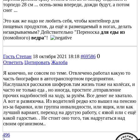
торпедо 28 см ... осень-зима впереди, дожди будут, а потом
снег ...
Это как же надо не любить себя, чтобы контейнер для
пищевых продуктов, да ещё и размещаемый в ногах, делать
незакрываемым? Действительно "Переноска
для еды из
(помойного)
ведра
"!
0
Гость Степан
18 октября 2021 18:18
#69586
Ответить
Цитировать
Жалоба
Я конечно, не совсем по теме. Отвлечено.работал какую то
часть биографии в автотранспортном предприятии.
Наслушался рассказов шоферов.там жизнь тоже на колёсах, и
часто не только еда , но иногда, простите ,отправление
прочих надобностей на ходу, за рулём. Все денег не хватало.
А вот и развязочка. Из водителей редко кто вышел на пенсию
из-за баранки, или группа инвалидности, или ящик, или как
лучший вариант, переход на другую работу, с язвой или с ещё
какой гадостью. . Не стоит оно того, так надругаться над
своим организмом..
496