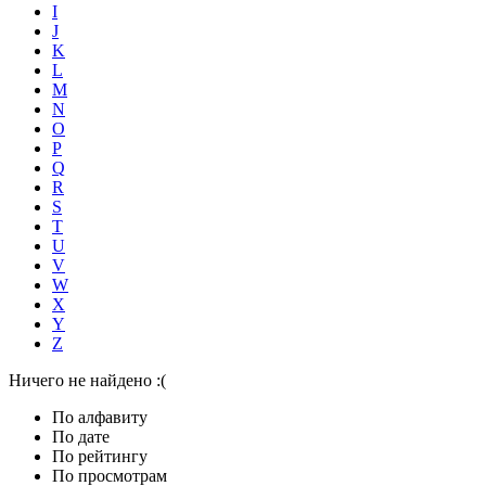
I
J
K
L
M
N
O
P
Q
R
S
T
U
V
W
X
Y
Z
Ничего не найдено :(
По алфавиту
По дате
По рейтингу
По просмотрам