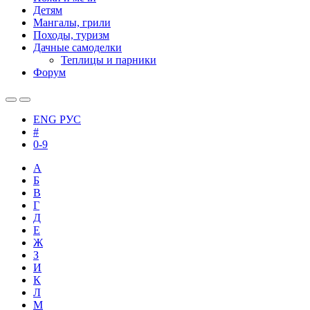
Детям
Мангалы, грили
Походы, туризм
Дачные самоделки
Теплицы и парники
Форум
ENG
РУС
#
0-9
А
Б
В
Г
Д
Е
Ж
З
И
К
Л
М