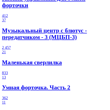
форточки
412
37
Музыкальный центр с блютус -
передатчиком - 3 (МЦБП-3)
2 457
21
Маленькая сверлилка
833
13
Умная форточка. Часть 2
362
11