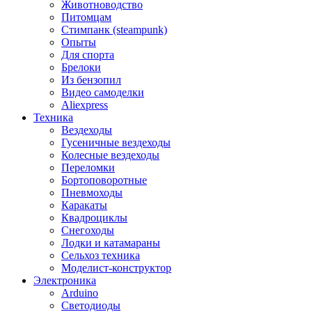
Животноводство
Питомцам
Стимпанк (steampunk)
Опыты
Для спорта
Брелоки
Из бензопил
Видео самоделки
Aliexpress
Техника
Вездеходы
Гусеничные вездеходы
Колесные вездеходы
Переломки
Бортоповоротные
Пневмоходы
Каракаты
Квадроциклы
Снегоходы
Лодки и катамараны
Сельхоз техника
Моделист-конструктор
Электроника
Arduino
Светодиоды