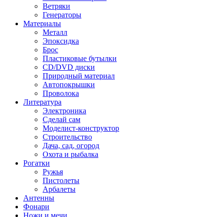
Ветряки
Генераторы
Материалы
Металл
Эпоксидка
Брос
Пластиковые бутылки
CD/DVD диски
Природный материал
Автопокрышки
Проволока
Литература
Электроника
Сделай сам
Моделист-конструктор
Строительство
Дача, сад, огород
Охота и рыбалка
Рогатки
Ружья
Пистолеты
Арбалеты
Антенны
Фонари
Ножи и мечи