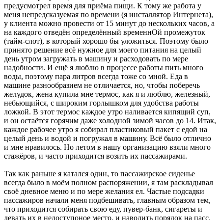
предусмотрел время для приёма пищи. К тому же работа у
меня непредсказуемая по времени (я инсталлятор Интернета),
у клиента можно провести от 15 минут до нескольких часов, а
на каждого отведён определённый временнОй промежуток
(тайм-слот), в который хорошо бы уложиться. Поэтому было
принято решение всё нужное для моего питания на целый
день утром загружать в машину и расходовать по мере
надобности. И ещё я люблю в процессе работы пить много
воды, поэтому пара литров всегда тоже со мной. Еда в
машине разнообразием не отличается, но, чтобы поберечь
желудок, жена купила мне термос, как я и люблю, железный,
небьющийся, с широким горлышком для удобства работы
ложкой. В этот термос каждое утро наливается кипящий суп,
и он остаётся горячим даже холодной зимой часов до 14. Итак,
каждое рабочее утро я собирал пластиковый пакет с едой на
целый день и водой и погружал в машину. Всё было отлично
и мне нравилось. Но летом в нашу организацию взяли много
стажёров, и часто приходится возить их пассажирами.
Так как раньше я катался один, то пассажирское сиденье
всегда было в моём полном распоряжении, я там раскладывал
своё дневное меню и по мере желания ел. Частые подсадки
пассажиров начали меня подбешивать, главным образом тем,
что приходится собирать свою еду, пувер-банк, сигареты и
девать их в недоступоное место, и наводить порядок на пасс.