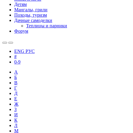
Детям
Мангалы, грили
Походы, туризм
Дачные самоделки
Теплицы и парники
Форум
ENG
РУС
#
0-9
А
Б
В
Г
Д
Е
Ж
З
И
К
Л
М