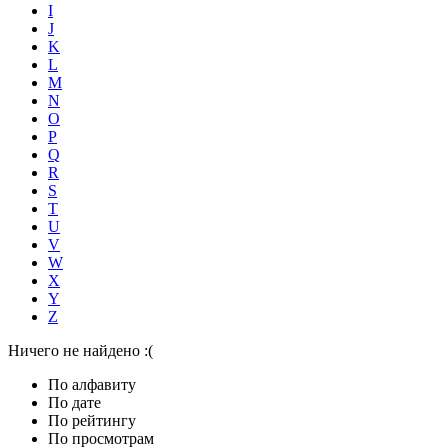
I
J
K
L
M
N
O
P
Q
R
S
T
U
V
W
X
Y
Z
Ничего не найдено :(
По алфавиту
По дате
По рейтингу
По просмотрам