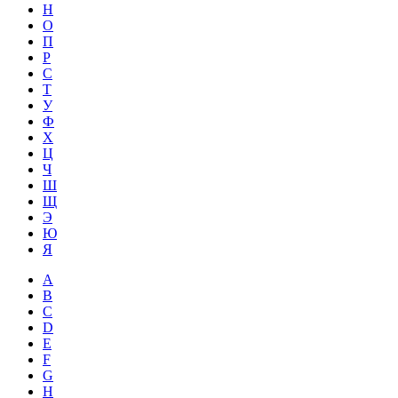
Н
О
П
Р
С
Т
У
Ф
Х
Ц
Ч
Ш
Щ
Э
Ю
Я
A
B
C
D
E
F
G
H