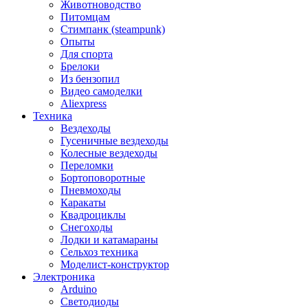
Животноводство
Питомцам
Стимпанк (steampunk)
Опыты
Для спорта
Брелоки
Из бензопил
Видео самоделки
Aliexpress
Техника
Вездеходы
Гусеничные вездеходы
Колесные вездеходы
Переломки
Бортоповоротные
Пневмоходы
Каракаты
Квадроциклы
Снегоходы
Лодки и катамараны
Сельхоз техника
Моделист-конструктор
Электроника
Arduino
Светодиоды