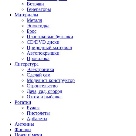
Ветряки
Генераторы
Материалы
Металл
Эпоксидка
Брос
Пластиковые бутылки
CD/DVD диски
Природный материал
Автопокрышки
Проволока
Литература
Электроника
Сделай сам
Моделист-конструктор
Строительство
Дача, сад, огород
Охота и рыбалка
Рогатки
Ружья
Пистолеты
Арбалеты
Антенны
Фонари
Ножи и мечи