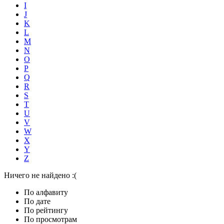
I
J
K
L
M
N
O
P
Q
R
S
T
U
V
W
X
Y
Z
Ничего не найдено :(
По алфавиту
По дате
По рейтингу
По просмотрам