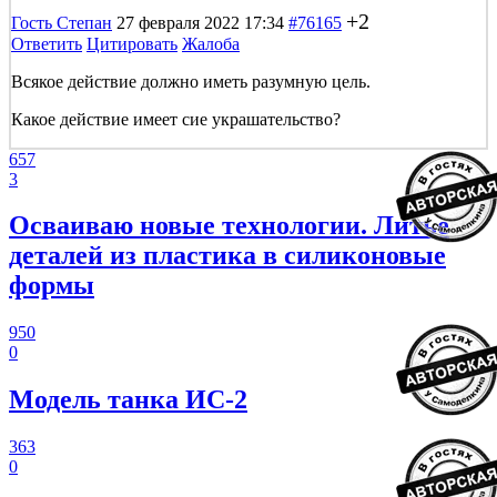
+2
Гость Степан
27 февраля 2022 17:34
#76165
Ответить
Цитировать
Жалоба
Всякое действие должно иметь разумную цель.
Какое действие имеет сие украшательство?
657
3
Осваиваю новые технологии. Литье
деталей из пластика в силиконовые
формы
950
0
Модель танка ИС-2
363
0