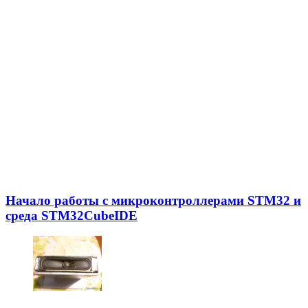
Начало работы с микроконтроллерами STM32 и
среда STM32CubeIDE