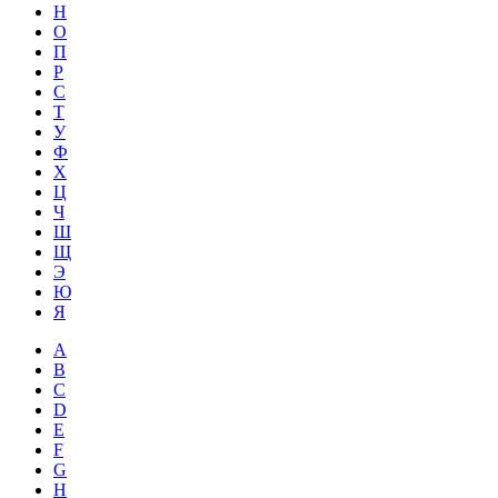
Н
О
П
Р
С
Т
У
Ф
Х
Ц
Ч
Ш
Щ
Э
Ю
Я
A
B
C
D
E
F
G
H