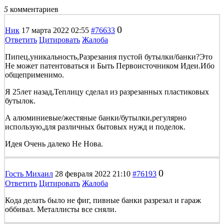
5
комментариев
0
Ник
17 марта 2022 02:55
#76633
Ответить
Цитировать
Жалоба
Пипец,уникальность,Разрезания пустой бутылки/банки?Это
Не может патентоваться и Быть Первоисточником Идеи.Ибо
общеприменимо.
Я 25лет назад,Теплицу сделал из разрезанных пластиковых
бутылок.
А алюминиевые/жестяные банки/бутылки,регулярно
использую,для различных бытовых нужд и поделок.
Идея Очень далеко Не Нова.
0
Гость Михаил
28 февраля 2022 21:10
#76193
Ответить
Цитировать
Жалоба
Кода делать было не фиг, пивные банки разрезал и гараж
оббивал. Металлисты все сняли.