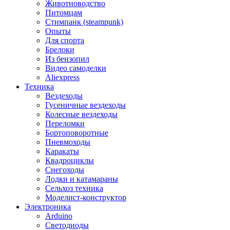
Животноводство
Питомцам
Стимпанк (steampunk)
Опыты
Для спорта
Брелоки
Из бензопил
Видео самоделки
Aliexpress
Техника
Вездеходы
Гусеничные вездеходы
Колесные вездеходы
Переломки
Бортоповоротные
Пневмоходы
Каракаты
Квадроциклы
Снегоходы
Лодки и катамараны
Сельхоз техника
Моделист-конструктор
Электроника
Arduino
Светодиоды