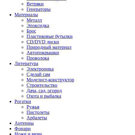
Ветряки
Генераторы
Материалы
Металл
Эпоксидка
Брос
Пластиковые бутылки
CD/DVD диски
Природный материал
Автопокрышки
Проволока
Литература
Электроника
Сделай сам
Моделист-конструктор
Строительство
Дача, сад, огород
Охота и рыбалка
Рогатки
Ружья
Пистолеты
Арбалеты
Антенны
Фонари
Ножи и мечи