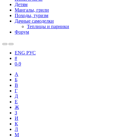
Детям
Мангалы, грили
Походы, туризм
Дачные самоделки
Теплицы и парники
Форум
ENG
РУС
#
0-9
А
Б
В
Г
Д
Е
Ж
З
И
К
Л
М