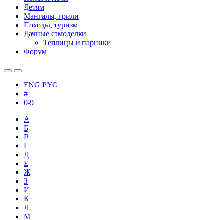
Детям
Мангалы, грили
Походы, туризм
Дачные самоделки
Теплицы и парники
Форум
ENG
РУС
#
0-9
А
Б
В
Г
Д
Е
Ж
З
И
К
Л
М