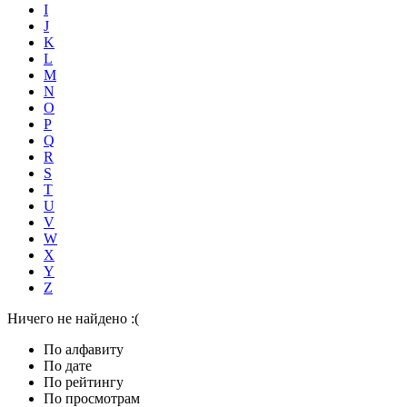
I
J
K
L
M
N
O
P
Q
R
S
T
U
V
W
X
Y
Z
Ничего не найдено :(
По алфавиту
По дате
По рейтингу
По просмотрам