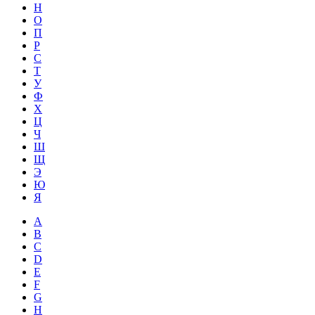
Н
О
П
Р
С
Т
У
Ф
Х
Ц
Ч
Ш
Щ
Э
Ю
Я
A
B
C
D
E
F
G
H