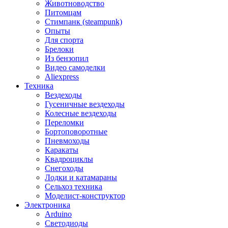
Животноводство
Питомцам
Стимпанк (steampunk)
Опыты
Для спорта
Брелоки
Из бензопил
Видео самоделки
Aliexpress
Техника
Вездеходы
Гусеничные вездеходы
Колесные вездеходы
Переломки
Бортоповоротные
Пневмоходы
Каракаты
Квадроциклы
Снегоходы
Лодки и катамараны
Сельхоз техника
Моделист-конструктор
Электроника
Arduino
Светодиоды