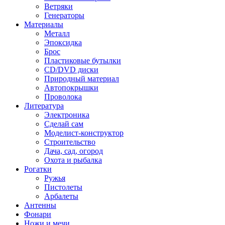
Ветряки
Генераторы
Материалы
Металл
Эпоксидка
Брос
Пластиковые бутылки
CD/DVD диски
Природный материал
Автопокрышки
Проволока
Литература
Электроника
Сделай сам
Моделист-конструктор
Строительство
Дача, сад, огород
Охота и рыбалка
Рогатки
Ружья
Пистолеты
Арбалеты
Антенны
Фонари
Ножи и мечи