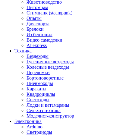
Животноводство
Питомцам
Стимпанк (steampunk)
Опыты
Для спорта
Брелоки
Из бензопил
Видео самоделки
Aliexpress
Техника
Вездеходы
Гусеничные вездеходы
Колесные вездеходы
Переломки
Бортоповоротные
Пневмоходы
Каракаты
Квадроциклы
Снегоходы
Лодки и катамараны
Сельхоз техника
Моделист-конструктор
Электроника
Arduino
Светодиоды