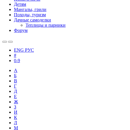
Детям
Мангалы, грили
Походы, туризм
Дачные самоделки
Теплицы и парники
Форум
ENG
РУС
#
0-9
А
Б
В
Г
Д
Е
Ж
З
И
К
Л
М