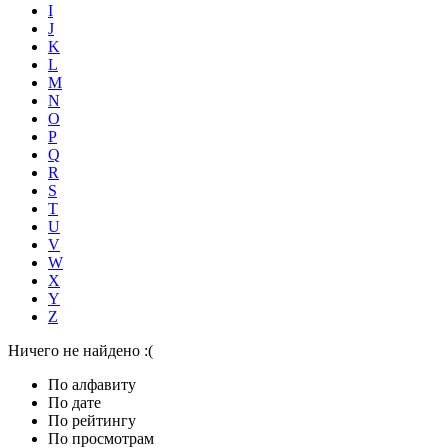
I
J
K
L
M
N
O
P
Q
R
S
T
U
V
W
X
Y
Z
Ничего не найдено :(
По алфавиту
По дате
По рейтингу
По просмотрам