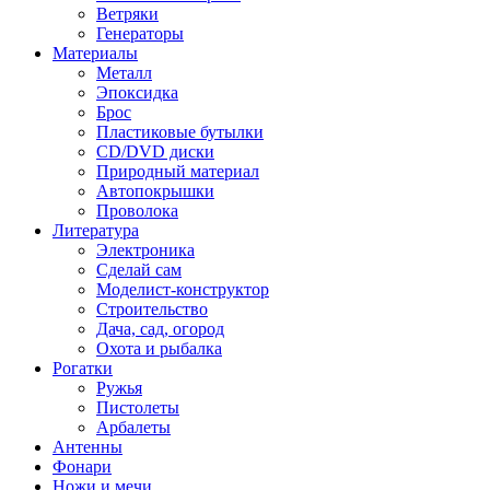
Ветряки
Генераторы
Материалы
Металл
Эпоксидка
Брос
Пластиковые бутылки
CD/DVD диски
Природный материал
Автопокрышки
Проволока
Литература
Электроника
Сделай сам
Моделист-конструктор
Строительство
Дача, сад, огород
Охота и рыбалка
Рогатки
Ружья
Пистолеты
Арбалеты
Антенны
Фонари
Ножи и мечи