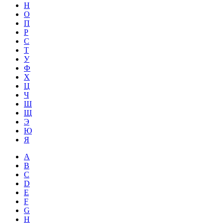
Н
О
П
Р
С
Т
У
Ф
Х
Ц
Ч
Ш
Щ
Э
Ю
Я
A
B
C
D
E
F
G
H