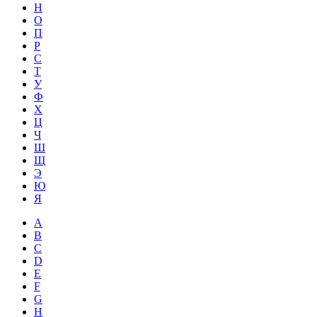
Н
О
П
Р
С
Т
У
Ф
Х
Ц
Ч
Ш
Щ
Э
Ю
Я
A
B
C
D
E
F
G
H