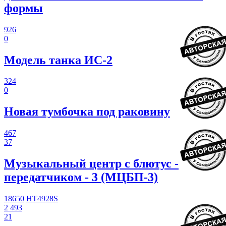
формы
926
0
Модель танка ИС-2
324
0
Новая тумбочка под раковину
467
37
Музыкальный центр с блютус -
передатчиком - 3 (МЦБП-3)
18650
HT4928S
2 493
21