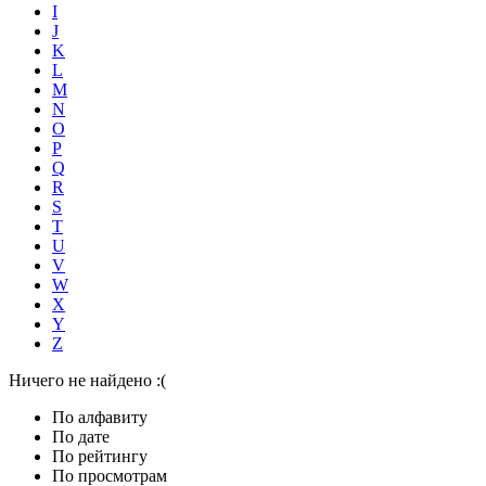
I
J
K
L
M
N
O
P
Q
R
S
T
U
V
W
X
Y
Z
Ничего не найдено :(
По алфавиту
По дате
По рейтингу
По просмотрам