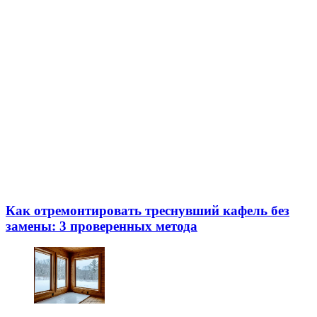
Как отремонтировать треснувший кафель без
замены: 3 проверенных метода