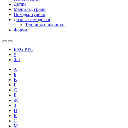
Детям
Мангалы, грили
Походы, туризм
Дачные самоделки
Теплицы и парники
Форум
ENG
РУС
#
0-9
А
Б
В
Г
Д
Е
Ж
З
И
К
Л
М