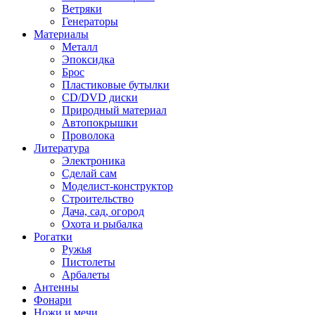
Ветряки
Генераторы
Материалы
Металл
Эпоксидка
Брос
Пластиковые бутылки
CD/DVD диски
Природный материал
Автопокрышки
Проволока
Литература
Электроника
Сделай сам
Моделист-конструктор
Строительство
Дача, сад, огород
Охота и рыбалка
Рогатки
Ружья
Пистолеты
Арбалеты
Антенны
Фонари
Ножи и мечи