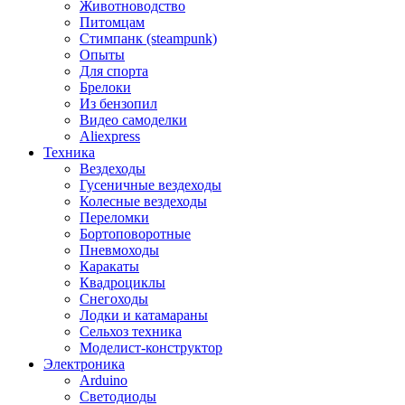
Животноводство
Питомцам
Стимпанк (steampunk)
Опыты
Для спорта
Брелоки
Из бензопил
Видео самоделки
Aliexpress
Техника
Вездеходы
Гусеничные вездеходы
Колесные вездеходы
Переломки
Бортоповоротные
Пневмоходы
Каракаты
Квадроциклы
Снегоходы
Лодки и катамараны
Сельхоз техника
Моделист-конструктор
Электроника
Arduino
Светодиоды