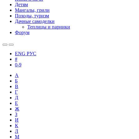
Детям
Мангалы, грили
Походы, туризм
Дачные самоделки
Теплицы и парники
Форум
ENG
РУС
#
0-9
А
Б
В
Г
Д
Е
Ж
З
И
К
Л
М