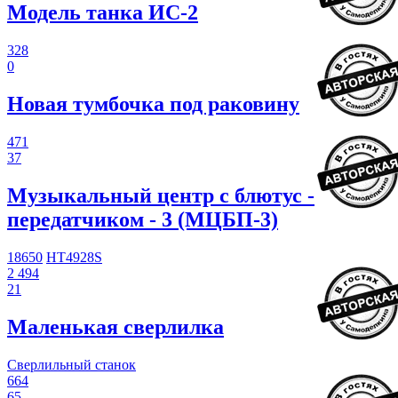
Модель танка ИС-2
328
0
Новая тумбочка под раковину
471
37
Музыкальный центр с блютус -
передатчиком - 3 (МЦБП-3)
18650
HT4928S
2 494
21
Маленькая сверлилка
Сверлильный станок
664
65