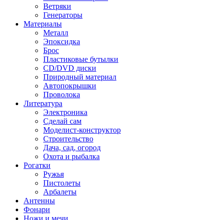
Ветряки
Генераторы
Материалы
Металл
Эпоксидка
Брос
Пластиковые бутылки
CD/DVD диски
Природный материал
Автопокрышки
Проволока
Литература
Электроника
Сделай сам
Моделист-конструктор
Строительство
Дача, сад, огород
Охота и рыбалка
Рогатки
Ружья
Пистолеты
Арбалеты
Антенны
Фонари
Ножи и мечи