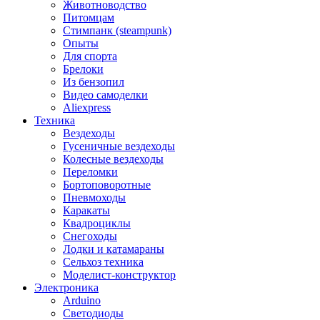
Животноводство
Питомцам
Стимпанк (steampunk)
Опыты
Для спорта
Брелоки
Из бензопил
Видео самоделки
Aliexpress
Техника
Вездеходы
Гусеничные вездеходы
Колесные вездеходы
Переломки
Бортоповоротные
Пневмоходы
Каракаты
Квадроциклы
Снегоходы
Лодки и катамараны
Сельхоз техника
Моделист-конструктор
Электроника
Arduino
Светодиоды