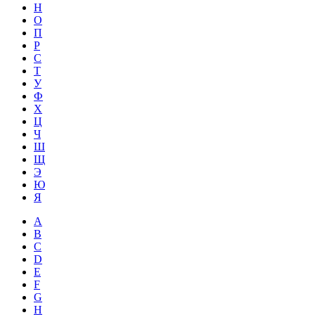
Н
О
П
Р
С
Т
У
Ф
Х
Ц
Ч
Ш
Щ
Э
Ю
Я
A
B
C
D
E
F
G
H