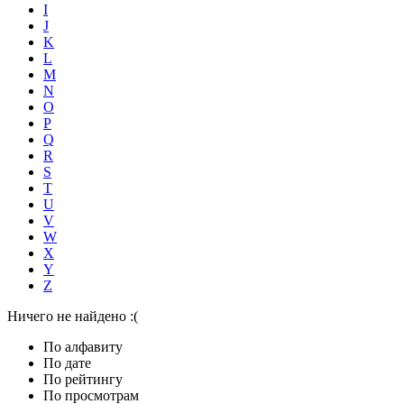
I
J
K
L
M
N
O
P
Q
R
S
T
U
V
W
X
Y
Z
Ничего не найдено :(
По алфавиту
По дате
По рейтингу
По просмотрам